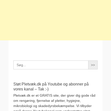
Search
for:
Støt Pletvæk.dk på Youtube og abonner på
vores kanal – Tak :-)
Pletvæk.dk er et GRATIS site, der giver dig gode råd
om rengøring, fjernelse af pletter, hygiejne,
mikrobiologi og skadedyrsbekæmpelse. Vi tilbyder
også denne Youtubekanal som understøtter sitet: