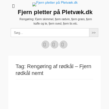
Fjern pletter på Pletvæk.dk
Rengøring: Fjern skimmel, fjern rødvin, fjern græs, fjern
kaffe og te, fjern sved, fjern tis etc.
Search
for:
Facebook
YouTube
Instagram
Tag:
Rengøring af rødkål – Fjern
rødkål nemt