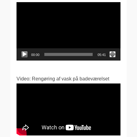
Videoafspiller
00:00
05:41
Video: Rengøring af vask på badeværelset