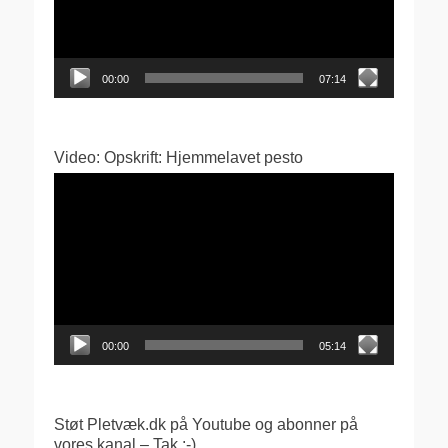
00:00
07:14
Video: Opskrift: Hjemmelavet pesto
Videoafspiller
00:00
05:14
Støt Pletvæk.dk på Youtube og abonner på
vores kanal – Tak :-)