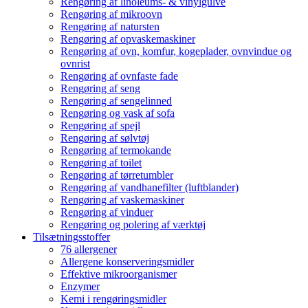
Rengøring af linoleums- & vinylgulve
Rengøring af mikroovn
Rengøring af natursten
Rengøring af opvaskemaskiner
Rengøring af ovn, komfur, kogeplader, ovnvindue og
ovnrist
Rengøring af ovnfaste fade
Rengøring af seng
Rengøring af sengelinned
Rengøring og vask af sofa
Rengøring af spejl
Rengøring af sølvtøj
Rengøring af termokande
Rengøring af toilet
Rengøring af tørretumbler
Rengøring af vandhanefilter (luftblander)
Rengøring af vaskemaskiner
Rengøring af vinduer
Rengøring og polering af værktøj
Tilsætningsstoffer
76 allergener
Allergene konserveringsmidler
Effektive mikroorganismer
Enzymer
Kemi i rengøringsmidler