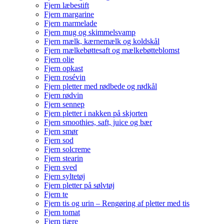
Fjern læbestift
Fjern margarine
Fjern marmelade
Fjern mug og skimmelsvamp
Fjern mælk, kærnemælk og koldskål
Fjern mælkebøttesaft og mælkebøtteblomst
Fjern olie
Fjern opkast
Fjern rosévin
Fjern pletter med rødbede og rødkål
Fjern rødvin
Fjern sennep
Fjern pletter i nakken på skjorten
Fjern smoothies, saft, juice og bær
Fjern smør
Fjern sod
Fjern solcreme
Fjern stearin
Fjern sved
Fjern syltetøj
Fjern pletter på sølvtøj
Fjern te
Fjern tis og urin – Rengøring af pletter med tis
Fjern tomat
Fjern tjære