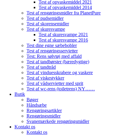
Test af opvaskemiddel 2021
Test af opvaskemiddel 2014
Test af rengøringsmidler fra PlanetPure
Test af pudsemidler
Test af skorensemidler
Test af skuresvampe
Test af skuresvampe 2021
Test af skuresvampe 2016
Test dine egne sæbebobler
Test af rengøringsservietter
Test: Rens sølvtøj med affald
Test af tandbørster (bæredygtige)
Test af tandtråd
Test af vinduesskrabere og vaskere
Test af viskestykker
Test af vådservietter med sprit
Test af wc-rens (toiletrens) NY……
Butik
Bøger
Håndsæbe
Rengøringsartikler
Rengøringsmidler
Svanemærkede rengøringsmidler
Kontakt os
Kontakt os