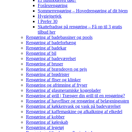
Er husmoderen død?
Forårsrengøring
Sommerrengøring – Hovedrengøring af dit hjem
Hygiejnetjek
I Prefer 30
Skattefradrag på rengøring – Få op til 3 gratis
tilbud her
Rengøring af badebassiner og pools
Rengøring af badeforhæng
Rengøring af badekar
Rengøring af bil
Rengøring af badeværelset
Rengøring af bruser
Rengøring af brændeovn og pejs
Rengøring af brødrister
Rengøring af fliser og klinker
Rengøring og afrimning af fryser
Rengøring af glasmeramiske kogeplader
Rengøring af grill | Trænger din grill til en rengøring?
Rengøring af havefliser og rengøring af belægningssten
Rengøring af køkkenvask og vask på badeværelset
Rengøring af kaffemaskine og afkalkning af elkedel
Rengøring af kobber
Rengøring af køleskab
Rengøring af legetøj