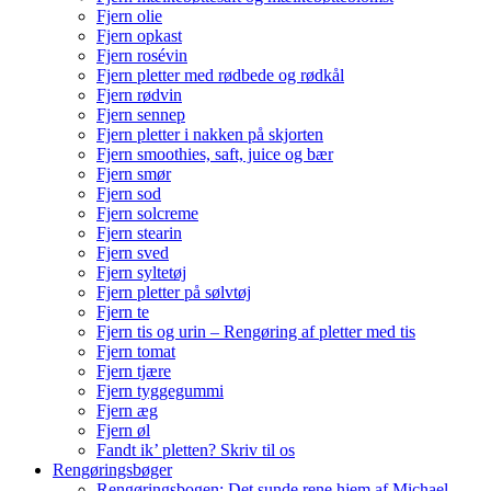
Fjern olie
Fjern opkast
Fjern rosévin
Fjern pletter med rødbede og rødkål
Fjern rødvin
Fjern sennep
Fjern pletter i nakken på skjorten
Fjern smoothies, saft, juice og bær
Fjern smør
Fjern sod
Fjern solcreme
Fjern stearin
Fjern sved
Fjern syltetøj
Fjern pletter på sølvtøj
Fjern te
Fjern tis og urin – Rengøring af pletter med tis
Fjern tomat
Fjern tjære
Fjern tyggegummi
Fjern æg
Fjern øl
Fandt ik’ pletten? Skriv til os
Rengøringsbøger
Rengøringsbogen: Det sunde rene hjem af Michael