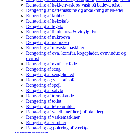
Rengøring af køkkenvask og vask på badeværelset
Rengøring af kaffemaskine og afkalkning af elkedel
Rengøring af kobber
Rengøring af køleskab
Rengøring af legetøj
Rengøring af linoleums- & vinylgulve
Rengøring af mikroovn
Rengøring af natursten
Rengøring af opvaskemaskiner
Rengøring af ovn, komfur, kogeplader, ovnvindue og
ovnrist
Rengøring af ovnfaste fade
Rengøring af seng
Rengøring af sengelinned
Rengøring og vask af sofa
Rengøring af spejl
Rengøring af sølvtøj
Rengøring af termokande
Rengøring af toilet
Rengøring af tørretumbler
Rengøring af vandhanefilter (luftblander)
Rengøring af vaskemaskiner
Rengøring af vinduer
Rengøring og polering af værktøj