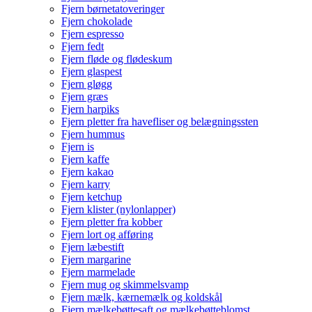
Fjern børnetatoveringer
Fjern chokolade
Fjern espresso
Fjern fedt
Fjern fløde og flødeskum
Fjern glaspest
Fjern gløgg
Fjern græs
Fjern harpiks
Fjern pletter fra havefliser og belægningssten
Fjern hummus
Fjern is
Fjern kaffe
Fjern kakao
Fjern karry
Fjern ketchup
Fjern klister (nylonlapper)
Fjern pletter fra kobber
Fjern lort og afføring
Fjern læbestift
Fjern margarine
Fjern marmelade
Fjern mug og skimmelsvamp
Fjern mælk, kærnemælk og koldskål
Fjern mælkebøttesaft og mælkebøtteblomst