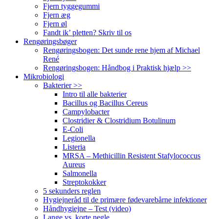
Fjern tyggegummi
Fjern æg
Fjern øl
Fandt ik’ pletten? Skriv til os
Rengøringsbøger
Rengøringsbogen: Det sunde rene hjem af Michael
René
Rengøringsbogen: Håndbog i Praktisk hjælp >>
Mikrobiologi
Bakterier >>
Intro til alle bakterier
Bacillus og Bacillus Cereus
Campylobacter
Clostridier & Clostridium Botulinum
E-Coli
Legionella
Listeria
MRSA – Methicillin Resistent Stafylococcus
Aureus
Salmonella
Streptokokker
5 sekunders reglen
Hygiejneråd til de primære fødevarebårne infektioner
Håndhygiejne – Test (video)
Lange vs. korte negle