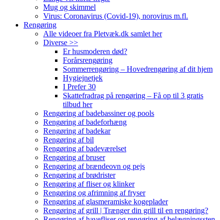
Mug og skimmel
Virus: Coronavirus (Covid-19), norovirus m.fl.
Rengøring
Alle videoer fra Pletvæk.dk samlet her
Diverse >>
Er husmoderen død?
Forårsrengøring
Sommerrengøring – Hovedrengøring af dit hjem
Hygiejnetjek
I Prefer 30
Skattefradrag på rengøring – Få op til 3 gratis
tilbud her
Rengøring af badebassiner og pools
Rengøring af badeforhæng
Rengøring af badekar
Rengøring af bil
Rengøring af badeværelset
Rengøring af bruser
Rengøring af brændeovn og pejs
Rengøring af brødrister
Rengøring af fliser og klinker
Rengøring og afrimning af fryser
Rengøring af glasmeramiske kogeplader
Rengøring af grill | Trænger din grill til en rengøring?
Rengøring af havefliser og rengøring af belægningssten