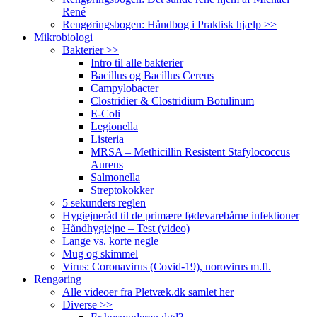
René
Rengøringsbogen: Håndbog i Praktisk hjælp >>
Mikrobiologi
Bakterier >>
Intro til alle bakterier
Bacillus og Bacillus Cereus
Campylobacter
Clostridier & Clostridium Botulinum
E-Coli
Legionella
Listeria
MRSA – Methicillin Resistent Stafylococcus
Aureus
Salmonella
Streptokokker
5 sekunders reglen
Hygiejneråd til de primære fødevarebårne infektioner
Håndhygiejne – Test (video)
Lange vs. korte negle
Mug og skimmel
Virus: Coronavirus (Covid-19), norovirus m.fl.
Rengøring
Alle videoer fra Pletvæk.dk samlet her
Diverse >>