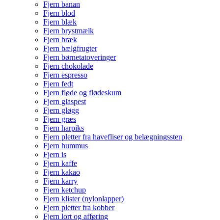
Fjern banan
Fjern blod
Fjern blæk
Fjern brystmælk
Fjern bræk
Fjern bælgfrugter
Fjern børnetatoveringer
Fjern chokolade
Fjern espresso
Fjern fedt
Fjern fløde og flødeskum
Fjern glaspest
Fjern gløgg
Fjern græs
Fjern harpiks
Fjern pletter fra havefliser og belægningssten
Fjern hummus
Fjern is
Fjern kaffe
Fjern kakao
Fjern karry
Fjern ketchup
Fjern klister (nylonlapper)
Fjern pletter fra kobber
Fjern lort og afføring