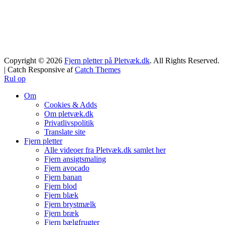
Copyright © 2026
Fjern pletter på Pletvæk.dk
. All Rights Reserved.
| Catch Responsive af
Catch Themes
Rul op
Om
Cookies & Adds
Om pletvæk.dk
Privatlivspolitik
Translate site
Fjern pletter
Alle videoer fra Pletvæk.dk samlet her
Fjern ansigtsmaling
Fjern avocado
Fjern banan
Fjern blod
Fjern blæk
Fjern brystmælk
Fjern bræk
Fjern bælgfrugter