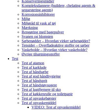
Konserveringsmidler
Kompleksdannere (buildere, chelating agents &
sequestering agents)
Korrosionsinhibitorer
Miljø
Miljøråd til vask af tøj
Mærkning
Rengøring med bagepulver
Svanen og blomsten
Sæbenødder – Hvordan virker sæbenødder?
Tensider – Overfladeaktive stoffer og sæber
Vaskebolde – Hvordan virker vaskebolde?
Øvrige tilsætningsstoffer
Test
Test af atamon
Test af karklude
Test af håndsæbe
Test af god håndhygiejne
Test af håndsprit
Test af håndstøvsugere
Test af lugtfjernere til sko
Test af køkkenrulle og toiletpapir
Test af opvaskebørster
Test af opvaskemiddel
VIDEO: Test af opvaskemiddel