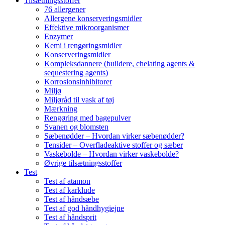
Tilsætningsstoffer
76 allergener
Allergene konserveringsmidler
Effektive mikroorganismer
Enzymer
Kemi i rengøringsmidler
Konserveringsmidler
Kompleksdannere (buildere, chelating agents &
sequestering agents)
Korrosionsinhibitorer
Miljø
Miljøråd til vask af tøj
Mærkning
Rengøring med bagepulver
Svanen og blomsten
Sæbenødder – Hvordan virker sæbenødder?
Tensider – Overfladeaktive stoffer og sæber
Vaskebolde – Hvordan virker vaskebolde?
Øvrige tilsætningsstoffer
Test
Test af atamon
Test af karklude
Test af håndsæbe
Test af god håndhygiejne
Test af håndsprit