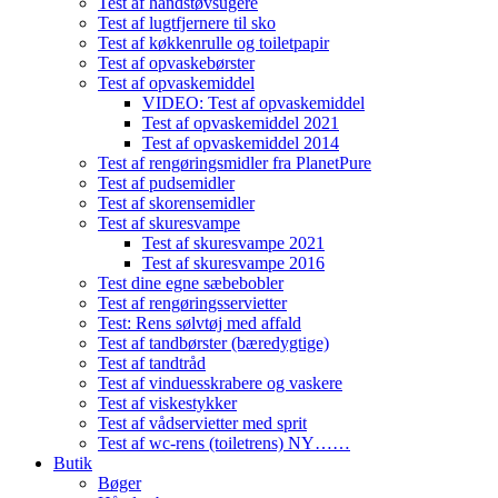
Test af håndstøvsugere
Test af lugtfjernere til sko
Test af køkkenrulle og toiletpapir
Test af opvaskebørster
Test af opvaskemiddel
VIDEO: Test af opvaskemiddel
Test af opvaskemiddel 2021
Test af opvaskemiddel 2014
Test af rengøringsmidler fra PlanetPure
Test af pudsemidler
Test af skorensemidler
Test af skuresvampe
Test af skuresvampe 2021
Test af skuresvampe 2016
Test dine egne sæbebobler
Test af rengøringsservietter
Test: Rens sølvtøj med affald
Test af tandbørster (bæredygtige)
Test af tandtråd
Test af vinduesskrabere og vaskere
Test af viskestykker
Test af vådservietter med sprit
Test af wc-rens (toiletrens) NY……
Butik
Bøger