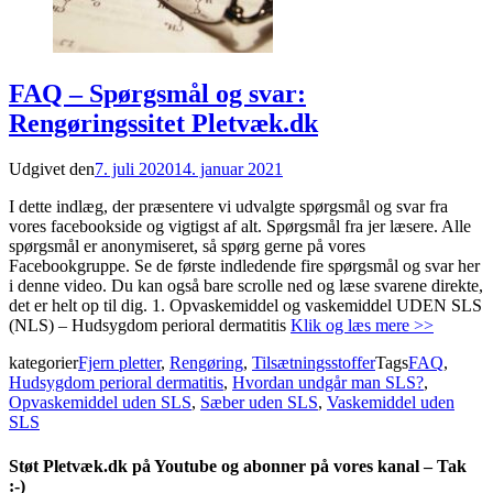
FAQ – Spørgsmål og svar:
Rengøringssitet Pletvæk.dk
Udgivet den
7. juli 2020
14. januar 2021
I dette indlæg, der præsentere vi udvalgte spørgsmål og svar fra
vores facebookside og vigtigst af alt. Spørgsmål fra jer læsere. Alle
spørgsmål er anonymiseret, så spørg gerne på vores
Facebookgruppe. Se de første indledende fire spørgsmål og svar her
i denne video. Du kan også bare scrolle ned og læse svarene direkte,
det er helt op til dig. 1. Opvaskemiddel og vaskemiddel UDEN SLS
(NLS) – Hudsygdom perioral dermatitis
Klik og læs mere >>
kategorier
Fjern pletter
,
Rengøring
,
Tilsætningsstoffer
Tags
FAQ
,
Hudsygdom perioral dermatitis
,
Hvordan undgår man SLS?
,
Opvaskemiddel uden SLS
,
Sæber uden SLS
,
Vaskemiddel uden
SLS
Støt Pletvæk.dk på Youtube og abonner på vores kanal – Tak
:-)