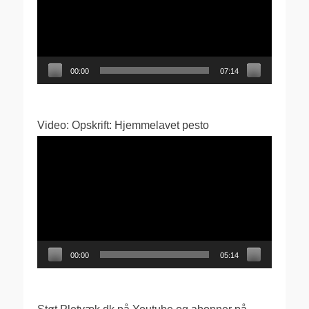
00:00
07:14
Video: Opskrift: Hjemmelavet pesto
Videoafspiller
00:00
05:14