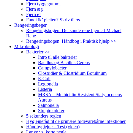
Fjern tyggegummi
Fjern æg
Fjern øl
Fandt ik’ pletten? Skriv til os
Rengøringsbøger
Rengøringsbogen: Det sunde rene hjem af Michael
René
Rengøringsbogen: Håndbog i Praktisk hjælp >>
Mikrobiologi
Bakterier >>
Intro til alle bakterier
Bacillus og Bacillus Cereus
Campylobacter
Clostridier & Clostridium Botulinum
E-Coli
Legionella
Listeria
MRSA – Methicillin Resistent Stafylococcus
Aureus
Salmonella
Streptokokker
5 sekunders reglen
Hygiejneråd til de primære fødevarebårne infektioner
Håndhygiejne – Test (video)
Lange vs. korte negle