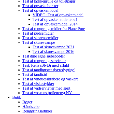
Test af køkkenrulle og toiletpapir
Test af opvaskebørster
Test af opvaskemiddel
VIDEO: Test af opvaskemiddel
Test af opvaskemiddel 2021
Test af opvaskemiddel 2014
Test af rengøringsmidler fra PlanetPure
Test af pudsemidler
Test af skorensemidler
Test af skuresvampe
Test af skuresvampe 2021
Test af skuresvampe 2016
Test dine egne sæbebobler
Test af rengøringsservietter
Test: Rens sølvtøj med affald
Test af tandbørster (bæredygtige)
Test af tandtråd
Test af vinduesskrabere og vaskere
Test af viskestykker
Test af vådservietter med sprit
Test af wc-rens (toiletrens) NY……
Butik
Bøger
Håndsæbe
Rengøringsartikler