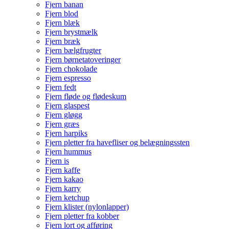
Fjern banan
Fjern blod
Fjern blæk
Fjern brystmælk
Fjern bræk
Fjern bælgfrugter
Fjern børnetatoveringer
Fjern chokolade
Fjern espresso
Fjern fedt
Fjern fløde og flødeskum
Fjern glaspest
Fjern gløgg
Fjern græs
Fjern harpiks
Fjern pletter fra havefliser og belægningssten
Fjern hummus
Fjern is
Fjern kaffe
Fjern kakao
Fjern karry
Fjern ketchup
Fjern klister (nylonlapper)
Fjern pletter fra kobber
Fjern lort og afføring