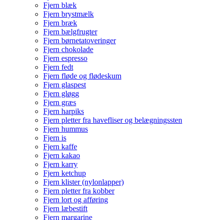
Fjern blæk
Fjern brystmælk
Fjern bræk
Fjern bælgfrugter
Fjern børnetatoveringer
Fjern chokolade
Fjern espresso
Fjern fedt
Fjern fløde og flødeskum
Fjern glaspest
Fjern gløgg
Fjern græs
Fjern harpiks
Fjern pletter fra havefliser og belægningssten
Fjern hummus
Fjern is
Fjern kaffe
Fjern kakao
Fjern karry
Fjern ketchup
Fjern klister (nylonlapper)
Fjern pletter fra kobber
Fjern lort og afføring
Fjern læbestift
Fjern margarine