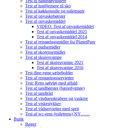
Test af håndstøvsugere
Test af lugtfjernere til sko
Test af køkkenrulle og toiletpapir
Test af opvaskebørster
Test af opvaskemiddel
VIDEO: Test af opvaskemiddel
Test af opvaskemiddel 2021
Test af opvaskemiddel 2014
Test af rengøringsmidler fra PlanetPure
Test af pudsemidler
Test af skorensemidler
Test af skuresvampe
Test af skuresvampe 2021
Test af skuresvampe 2016
Test dine egne sæbebobler
Test af rengøringsservietter
Test: Rens sølvtøj med affald
Test af tandbørster (bæredygtige)
Test af tandtråd
Test af vinduesskrabere og vaskere
Test af viskestykker
Test af vådservietter med sprit
Test af wc-rens (toiletrens) NY……
Butik
Bøger