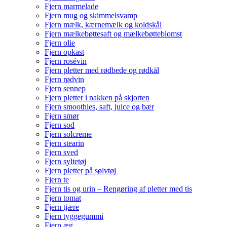
Fjern marmelade
Fjern mug og skimmelsvamp
Fjern mælk, kærnemælk og koldskål
Fjern mælkebøttesaft og mælkebøtteblomst
Fjern olie
Fjern opkast
Fjern rosévin
Fjern pletter med rødbede og rødkål
Fjern rødvin
Fjern sennep
Fjern pletter i nakken på skjorten
Fjern smoothies, saft, juice og bær
Fjern smør
Fjern sod
Fjern solcreme
Fjern stearin
Fjern sved
Fjern syltetøj
Fjern pletter på sølvtøj
Fjern te
Fjern tis og urin – Rengøring af pletter med tis
Fjern tomat
Fjern tjære
Fjern tyggegummi
Fjern æg