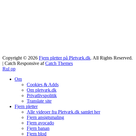
Copyright © 2026
Fjern pletter på Pletvæk.dk
. All Rights Reserved.
| Catch Responsive af
Catch Themes
Rul op
Om
Cookies & Adds
Om pletvæk.dk
Privatlivspolitik
Translate site
Fjern pletter
Alle videoer fra Pletvæk.dk samlet her
Fjern ansigtsmaling
Fjern avocado
Fjern banan
Fjern blod