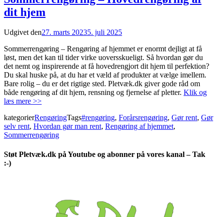
dit hjem
Udgivet den
27. marts 2023
5. juli 2025
Sommerrengøring – Rengøring af hjemmet er enormt dejligt at få
løst, men det kan til tider virke uoversskueligt. Så hvordan gør du
det nemt og inspirerende at få hovedrengjort dit hjem til perfektion?
Du skal huske på, at du har et væld af produkter at vælge imellem.
Bare rolig – du er det rigtige sted. Pletvæk.dk giver gode råd om
både rengøring af dit hjem, rensning og fjernelse af pletter.
Klik og
læs mere >>
kategorier
Rengøring
Tags
#rengøring
,
Forårsrengøring
,
Gør rent
,
Gør
selv rent
,
Hvordan gør man rent
,
Rengøring af hjemmet
,
Sommerrengøring
Støt Pletvæk.dk på Youtube og abonner på vores kanal – Tak
:-)