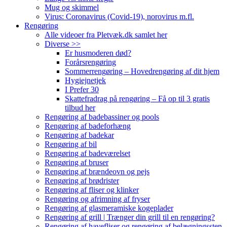
Mug og skimmel
Virus: Coronavirus (Covid-19), norovirus m.fl.
Rengøring
Alle videoer fra Pletvæk.dk samlet her
Diverse >>
Er husmoderen død?
Forårsrengøring
Sommerrengøring – Hovedrengøring af dit hjem
Hygiejnetjek
I Prefer 30
Skattefradrag på rengøring – Få op til 3 gratis
tilbud her
Rengøring af badebassiner og pools
Rengøring af badeforhæng
Rengøring af badekar
Rengøring af bil
Rengøring af badeværelset
Rengøring af bruser
Rengøring af brændeovn og pejs
Rengøring af brødrister
Rengøring af fliser og klinker
Rengøring og afrimning af fryser
Rengøring af glasmeramiske kogeplader
Rengøring af grill | Trænger din grill til en rengøring?
Rengøring af havefliser og rengøring af belægningssten