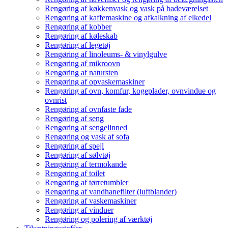
Rengøring af køkkenvask og vask på badeværelset
Rengøring af kaffemaskine og afkalkning af elkedel
Rengøring af kobber
Rengøring af køleskab
Rengøring af legetøj
Rengøring af linoleums- & vinylgulve
Rengøring af mikroovn
Rengøring af natursten
Rengøring af opvaskemaskiner
Rengøring af ovn, komfur, kogeplader, ovnvindue og
ovnrist
Rengøring af ovnfaste fade
Rengøring af seng
Rengøring af sengelinned
Rengøring og vask af sofa
Rengøring af spejl
Rengøring af sølvtøj
Rengøring af termokande
Rengøring af toilet
Rengøring af tørretumbler
Rengøring af vandhanefilter (luftblander)
Rengøring af vaskemaskiner
Rengøring af vinduer
Rengøring og polering af værktøj