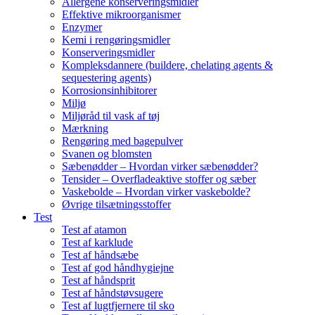
Allergene konserveringsmidler
Effektive mikroorganismer
Enzymer
Kemi i rengøringsmidler
Konserveringsmidler
Kompleksdannere (buildere, chelating agents &
sequestering agents)
Korrosionsinhibitorer
Miljø
Miljøråd til vask af tøj
Mærkning
Rengøring med bagepulver
Svanen og blomsten
Sæbenødder – Hvordan virker sæbenødder?
Tensider – Overfladeaktive stoffer og sæber
Vaskebolde – Hvordan virker vaskebolde?
Øvrige tilsætningsstoffer
Test
Test af atamon
Test af karklude
Test af håndsæbe
Test af god håndhygiejne
Test af håndsprit
Test af håndstøvsugere
Test af lugtfjernere til sko