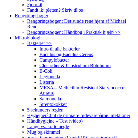
Fjern øl
Fandt ik’ pletten? Skriv til os
Rengøringsbøger
Rengøringsbogen: Det sunde rene hjem af Michael
René
Rengøringsbogen: Håndbog i Praktisk hjælp >>
Mikrobiologi
Bakterier >>
Intro til alle bakterier
Bacillus og Bacillus Cereus
Campylobacter
Clostridier & Clostridium Botulinum
E-Coli
Legionella
Listeria
MRSA – Methicillin Resistent Stafylococcus
Aureus
Salmonella
Streptokokker
5 sekunders reglen
Hygiejneråd til de primære fødevarebårne infektioner
Håndhygiejne – Test (video)
Lange vs. korte negle
Mug og skimmel
Virus: Coronavirus (Covid-19), norovirus m.fl.