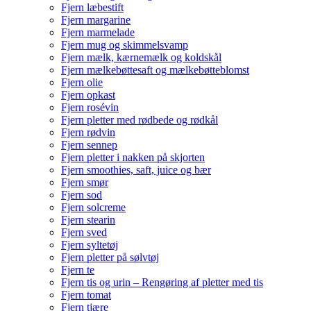
Fjern læbestift
Fjern margarine
Fjern marmelade
Fjern mug og skimmelsvamp
Fjern mælk, kærnemælk og koldskål
Fjern mælkebøttesaft og mælkebøtteblomst
Fjern olie
Fjern opkast
Fjern rosévin
Fjern pletter med rødbede og rødkål
Fjern rødvin
Fjern sennep
Fjern pletter i nakken på skjorten
Fjern smoothies, saft, juice og bær
Fjern smør
Fjern sod
Fjern solcreme
Fjern stearin
Fjern sved
Fjern syltetøj
Fjern pletter på sølvtøj
Fjern te
Fjern tis og urin – Rengøring af pletter med tis
Fjern tomat
Fjern tjære