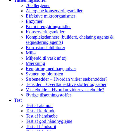
Tilsætningsstoffer
76 allergener
Allergene konserveringsmidler
Effektive mikroorganismer
Enzymer
Kemi i rengøringsmidler
Konserveringsmidler
Kompleksdannere (buildere, chelating agents &
sequestering agents)
Korrosionsinhibitorer
Miljø
Miljøråd til vask af tøj
Mærkning
Rengøring med bagepulver
Svanen og blomsten
Sæbenødder – Hvordan virker sæbenødder?
Tensider – Overfladeaktive stoffer og sæber
Vaskebolde – Hvordan virker vaskebolde?
Øvrige tilsætningsstoffer
Test
Test af atamon
Test af karklude
Test af håndsæbe
Test af god håndhygiejne
Test af håndsprit