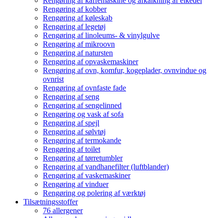
Rengøring af kaffemaskine og afkalkning af elkedel
Rengøring af kobber
Rengøring af køleskab
Rengøring af legetøj
Rengøring af linoleums- & vinylgulve
Rengøring af mikroovn
Rengøring af natursten
Rengøring af opvaskemaskiner
Rengøring af ovn, komfur, kogeplader, ovnvindue og
ovnrist
Rengøring af ovnfaste fade
Rengøring af seng
Rengøring af sengelinned
Rengøring og vask af sofa
Rengøring af spejl
Rengøring af sølvtøj
Rengøring af termokande
Rengøring af toilet
Rengøring af tørretumbler
Rengøring af vandhanefilter (luftblander)
Rengøring af vaskemaskiner
Rengøring af vinduer
Rengøring og polering af værktøj
Tilsætningsstoffer
76 allergener