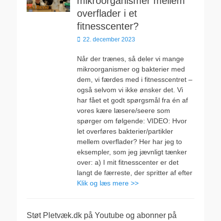
mikroorganismer mellem
overflader i et
fitnesscenter?
Udgivet
22. december 2023
den
Når der trænes, så deler vi mange
mikroorganismer og bakterier med
dem, vi færdes med i fitnesscentret –
også selvom vi ikke ønsker det. Vi
har fået et godt spørgsmål fra én af
vores kære læsere/seere som
spørger om følgende: VIDEO: Hvor
let overføres bakterier/partikler
mellem overflader? Her har jeg to
eksempler, som jeg jævnligt tænker
over: a) I mit fitnesscenter er det
langt de færreste, der spritter af efter
Klik og læs mere >>
Støt Pletvæk.dk på Youtube og abonner på