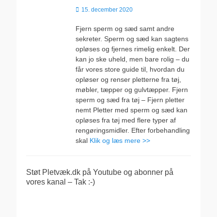
Udgivet
15. december 2020
den
Fjern sperm og sæd samt andre
sekreter. Sperm og sæd kan sagtens
opløses og fjernes rimelig enkelt. Der
kan jo ske uheld, men bare rolig – du
får vores store guide til, hvordan du
opløser og renser pletterne fra tøj,
møbler, tæpper og gulvtæpper. Fjern
sperm og sæd fra tøj – Fjern pletter
nemt Pletter med sperm og sæd kan
opløses fra tøj med flere typer af
rengøringsmidler. Efter forbehandling
skal
Klik og læs mere >>
Støt Pletvæk.dk på Youtube og abonner på
vores kanal – Tak :-)