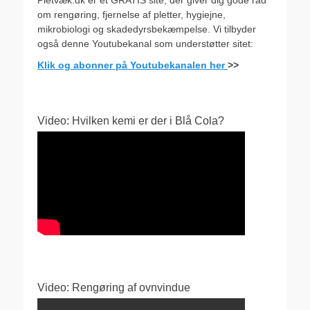
Pletvæk.dk er et GRATIS site, der giver dig gode råd
om rengøring, fjernelse af pletter, hygiejne,
mikrobiologi og skadedyrsbekæmpelse. Vi tilbyder
også denne Youtubekanal som understøtter sitet:
Klik og abonner på Youtubekanalen her
>>
Video: Hvilken kemi er der i Blå Cola?
Video: Rengøring af ovnvindue