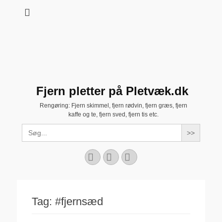
Fjern pletter på Pletvæk.dk
Rengøring: Fjern skimmel, fjern rødvin, fjern græs, fjern
kaffe og te, fjern sved, fjern tis etc.
Search
for:
Facebook
YouTube
Instagram
Tag:
#fjernsæd