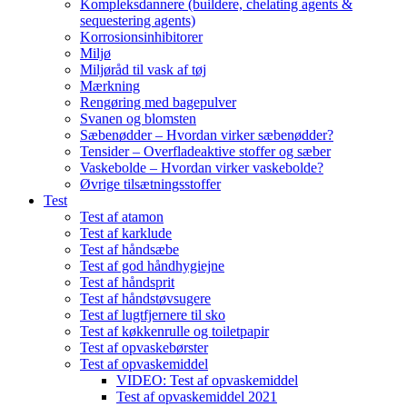
Kompleksdannere (buildere, chelating agents &
sequestering agents)
Korrosionsinhibitorer
Miljø
Miljøråd til vask af tøj
Mærkning
Rengøring med bagepulver
Svanen og blomsten
Sæbenødder – Hvordan virker sæbenødder?
Tensider – Overfladeaktive stoffer og sæber
Vaskebolde – Hvordan virker vaskebolde?
Øvrige tilsætningsstoffer
Test
Test af atamon
Test af karklude
Test af håndsæbe
Test af god håndhygiejne
Test af håndsprit
Test af håndstøvsugere
Test af lugtfjernere til sko
Test af køkkenrulle og toiletpapir
Test af opvaskebørster
Test af opvaskemiddel
VIDEO: Test af opvaskemiddel
Test af opvaskemiddel 2021