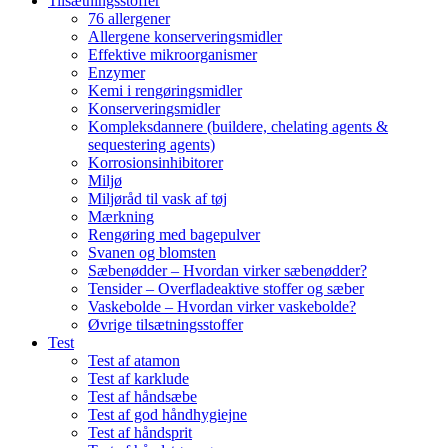
Tilsætningsstoffer
76 allergener
Allergene konserveringsmidler
Effektive mikroorganismer
Enzymer
Kemi i rengøringsmidler
Konserveringsmidler
Kompleksdannere (buildere, chelating agents &
sequestering agents)
Korrosionsinhibitorer
Miljø
Miljøråd til vask af tøj
Mærkning
Rengøring med bagepulver
Svanen og blomsten
Sæbenødder – Hvordan virker sæbenødder?
Tensider – Overfladeaktive stoffer og sæber
Vaskebolde – Hvordan virker vaskebolde?
Øvrige tilsætningsstoffer
Test
Test af atamon
Test af karklude
Test af håndsæbe
Test af god håndhygiejne
Test af håndsprit