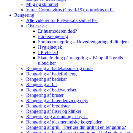
Mug og skimmel
Virus: Coronavirus (Covid-19), norovirus m.fl.
Rengøring
Alle videoer fra Pletvæk.dk samlet her
Diverse >>
Er husmoderen død?
Forårsrengøring
Sommerrengøring – Hovedrengøring af dit hjem
Hygiejnetjek
I Prefer 30
Skattefradrag på rengøring – Få op til 3 gratis
tilbud her
Rengøring af badebassiner og pools
Rengøring af badeforhæng
Rengøring af badekar
Rengøring af bil
Rengøring af badeværelset
Rengøring af bruser
Rengøring af brændeovn og pejs
Rengøring af brødrister
Rengøring af fliser og klinker
Rengøring og afrimning af fryser
Rengøring af glasmeramiske kogeplader
Rengøring af grill | Trænger din grill til en rengøring?
Rengøring af havefliser og rengøring af belægningssten