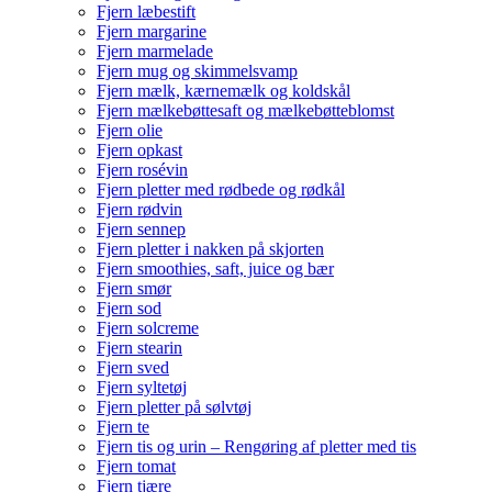
Fjern læbestift
Fjern margarine
Fjern marmelade
Fjern mug og skimmelsvamp
Fjern mælk, kærnemælk og koldskål
Fjern mælkebøttesaft og mælkebøtteblomst
Fjern olie
Fjern opkast
Fjern rosévin
Fjern pletter med rødbede og rødkål
Fjern rødvin
Fjern sennep
Fjern pletter i nakken på skjorten
Fjern smoothies, saft, juice og bær
Fjern smør
Fjern sod
Fjern solcreme
Fjern stearin
Fjern sved
Fjern syltetøj
Fjern pletter på sølvtøj
Fjern te
Fjern tis og urin – Rengøring af pletter med tis
Fjern tomat
Fjern tjære