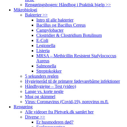
Rengøringsbogen: Håndbog i Praktisk hjælp >>
Mikrobiologi
Bakterier >>
Intro til alle bakterier
Bacillus og Bacillus Cereus
Campylobacter
Clostridier & Clostridium Botulinum
E-Coli
Legionella
Listeria
MRSA – Methicillin Resistent Stafylococcus
Aureus
Salmonella
Streptokokker
5 sekunders reglen
Hygiejneråd til de primære fødevarebårne infektioner
Håndhygiejne – Test (video)
Lange vs. korte negle
Mug og skimmel
Virus: Coronavirus (Covid-19), norovirus m.fl.
Rengøring
Alle videoer fra Pletvæk.dk samlet her
Diverse >>
Er husmoderen død?