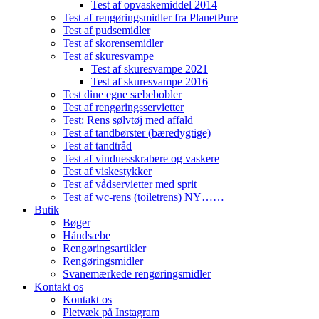
Test af opvaskemiddel 2014
Test af rengøringsmidler fra PlanetPure
Test af pudsemidler
Test af skorensemidler
Test af skuresvampe
Test af skuresvampe 2021
Test af skuresvampe 2016
Test dine egne sæbebobler
Test af rengøringsservietter
Test: Rens sølvtøj med affald
Test af tandbørster (bæredygtige)
Test af tandtråd
Test af vinduesskrabere og vaskere
Test af viskestykker
Test af vådservietter med sprit
Test af wc-rens (toiletrens) NY……
Butik
Bøger
Håndsæbe
Rengøringsartikler
Rengøringsmidler
Svanemærkede rengøringsmidler
Kontakt os
Kontakt os
Pletvæk på Instagram