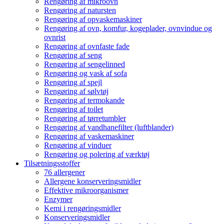
Rengøring af mikroovn
Rengøring af natursten
Rengøring af opvaskemaskiner
Rengøring af ovn, komfur, kogeplader, ovnvindue og
ovnrist
Rengøring af ovnfaste fade
Rengøring af seng
Rengøring af sengelinned
Rengøring og vask af sofa
Rengøring af spejl
Rengøring af sølvtøj
Rengøring af termokande
Rengøring af toilet
Rengøring af tørretumbler
Rengøring af vandhanefilter (luftblander)
Rengøring af vaskemaskiner
Rengøring af vinduer
Rengøring og polering af værktøj
Tilsætningsstoffer
76 allergener
Allergene konserveringsmidler
Effektive mikroorganismer
Enzymer
Kemi i rengøringsmidler
Konserveringsmidler