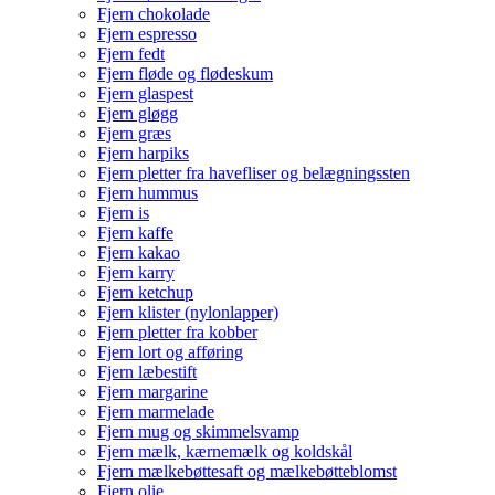
Fjern chokolade
Fjern espresso
Fjern fedt
Fjern fløde og flødeskum
Fjern glaspest
Fjern gløgg
Fjern græs
Fjern harpiks
Fjern pletter fra havefliser og belægningssten
Fjern hummus
Fjern is
Fjern kaffe
Fjern kakao
Fjern karry
Fjern ketchup
Fjern klister (nylonlapper)
Fjern pletter fra kobber
Fjern lort og afføring
Fjern læbestift
Fjern margarine
Fjern marmelade
Fjern mug og skimmelsvamp
Fjern mælk, kærnemælk og koldskål
Fjern mælkebøttesaft og mælkebøtteblomst
Fjern olie