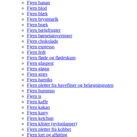
Fjern banan
Fjern blod
Fjern blæk
Fjern brystmælk
Fjern bræk
Fjern bælgfrugter
Fjern børnetatoveringer
Fjern chokolade
Fjern espresso
Fjern fedt
Fjern fløde og flødeskum
Fjern glaspest
Fjern gløgg
Fjern græs
Fjern harpiks
Fjern pletter fra havefliser og belægningssten
Fjern hummus
Fjern is
Fjern kaffe
Fjern kakao
Fjern karry
Fjern ketchup
Fjern klister (nylonlapper)
Fjern pletter fra kobber
Fjern lort og afføring