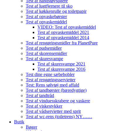
Test af håndstøvsugere
Test af lugtfjernere til sko
Test af køkkenrulle og toiletpapir
Test af opvaskebørster
Test af opvaskemiddel
VIDEO: Test af opvaskemiddel
Test af opvaskemiddel 2021
Test af opvaskemiddel 2014
Test af rengøringsmidler fra PlanetPure
Test af pudsemidler
Test af skorensemidler
Test af skuresvampe
Test af skuresvampe 2021
Test af skuresvampe 2016
Test dine egne sæbebobler
Test af rengøringsservietter
Test: Rens sølvtøj med affald
Test af tandbørster (bæredygtige)
Test af tandtråd
Test af vinduesskrabere og vaskere
Test af viskestykker
Test af vådservietter med sprit
Test af wc-rens (toiletrens) NY……
Butik
Bøger