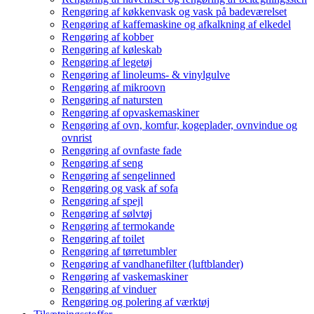
Rengøring af køkkenvask og vask på badeværelset
Rengøring af kaffemaskine og afkalkning af elkedel
Rengøring af kobber
Rengøring af køleskab
Rengøring af legetøj
Rengøring af linoleums- & vinylgulve
Rengøring af mikroovn
Rengøring af natursten
Rengøring af opvaskemaskiner
Rengøring af ovn, komfur, kogeplader, ovnvindue og
ovnrist
Rengøring af ovnfaste fade
Rengøring af seng
Rengøring af sengelinned
Rengøring og vask af sofa
Rengøring af spejl
Rengøring af sølvtøj
Rengøring af termokande
Rengøring af toilet
Rengøring af tørretumbler
Rengøring af vandhanefilter (luftblander)
Rengøring af vaskemaskiner
Rengøring af vinduer
Rengøring og polering af værktøj