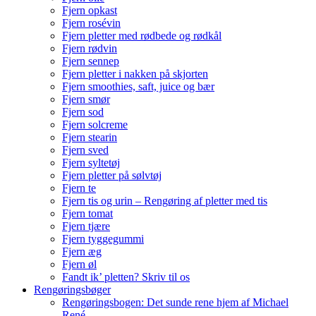
Fjern opkast
Fjern rosévin
Fjern pletter med rødbede og rødkål
Fjern rødvin
Fjern sennep
Fjern pletter i nakken på skjorten
Fjern smoothies, saft, juice og bær
Fjern smør
Fjern sod
Fjern solcreme
Fjern stearin
Fjern sved
Fjern syltetøj
Fjern pletter på sølvtøj
Fjern te
Fjern tis og urin – Rengøring af pletter med tis
Fjern tomat
Fjern tjære
Fjern tyggegummi
Fjern æg
Fjern øl
Fandt ik’ pletten? Skriv til os
Rengøringsbøger
Rengøringsbogen: Det sunde rene hjem af Michael
René