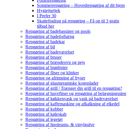
Forårsrengøring
Sommerrengøring – Hovedrengøring af dit hjem
Hygiejnetjek
I Prefer 30
Skattefradrag på rengøring – Få op til 3 gratis
tilbud her
Rengøring af badebassiner og pools
Rengøring af badeforhæng
Rengøring af badekar
Rengøring af bil
Rengøring af badeværelset
Rengøring af bruser
Rengøring af brændeovn og pejs
Rengøring af brødrister
Rengøring af fliser og klinker
Rengøring og afrimning af fryser
Rengøring af glasmeramiske kogeplader
Rengøring af grill | Trænger din grill til en rengøring?
Rengøring af havefliser og rengøring af belægningssten
Rengøring af køkkenvask og vask på badeværelset
Rengøring af kaffemaskine og afkalkning af elkedel
Rengøring af kobber
Rengøring af køleskab
Rengøring af legetøj
Rengøring af linoleums- & vinylgulve