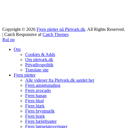
Copyright © 2026
Fjern pletter på Pletvæk.dk
. All Rights Reserved.
| Catch Responsive af
Catch Themes
Rul op
Om
Cookies & Adds
Om pletvæk.dk
Privatlivspolitik
Translate site
Fjern pletter
Alle videoer fra Pletvæk.dk samlet her
Fjern ansigtsmaling
Fjern avocado
Fjern banan
Fjern blod
Fjern blæk
Fjern brystmælk
Fjern bræk
Fjern bælgfrugter
Fjern børnetatoveringer