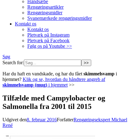
Håndsæbe
Rengøringsartikler
Rengøringsmidler
Svanemærkede rengøringsmidler
Kontakt os
Kontakt os
Pletvæk på Instagram
Pletvæk på Facebook
Følg os på Youtube >>
Søg
Search for:
Har du haft en vandskade, og har du fået
skimmelsvamp
i
hjemmet?
Klik og se, hvordan du håndtere angreb af
skimmelsvamp (mug)
i hjemmet
>>
Tilfælde med Campylobacter og
Salmonella fra 2001 til 2015
Udgivet den
8. februar 2016
Forfatter
Rengøringsekspert Michael
René