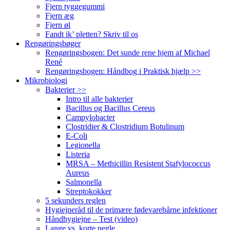
Fjern tyggegummi
Fjern æg
Fjern øl
Fandt ik’ pletten? Skriv til os
Rengøringsbøger
Rengøringsbogen: Det sunde rene hjem af Michael
René
Rengøringsbogen: Håndbog i Praktisk hjælp >>
Mikrobiologi
Bakterier >>
Intro til alle bakterier
Bacillus og Bacillus Cereus
Campylobacter
Clostridier & Clostridium Botulinum
E-Coli
Legionella
Listeria
MRSA – Methicillin Resistent Stafylococcus
Aureus
Salmonella
Streptokokker
5 sekunders reglen
Hygiejneråd til de primære fødevarebårne infektioner
Håndhygiejne – Test (video)
Lange vs. korte negle