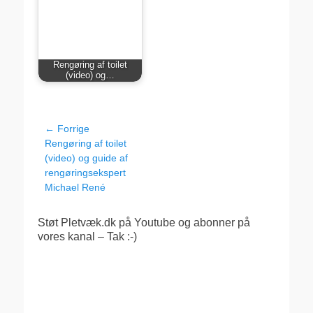
Rengøring af toilet
(video) og…
Indlægsnavigation
← Forrige
Forrige
Rengøring af toilet
indlæg:
(video) og guide af
rengøringsekspert
Michael René
Støt Pletvæk.dk på Youtube og abonner på
vores kanal – Tak :-)