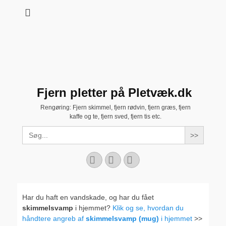
Fjern pletter på Pletvæk.dk
Rengøring: Fjern skimmel, fjern rødvin, fjern græs, fjern
kaffe og te, fjern sved, fjern tis etc.
Search
for:
Facebook
YouTube
Instagram
Har du haft en vandskade, og har du fået
skimmelsvamp
i hjemmet?
Klik og se, hvordan du
håndtere angreb af
skimmelsvamp (mug)
i hjemmet
>>