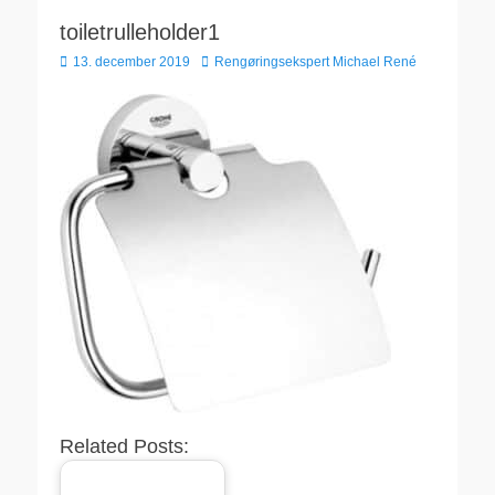
toiletrulleholder1
Udgivet
Forfatter
13. december 2019
Rengøringsekspert Michael René
den
Related Posts: