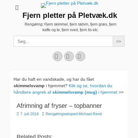
Fjern pletter på Pletvæk.dk
Rengøring: Fjern skimmel, fjern rødvin, fjern græs, fjern
kaffe og te, fjern sved, fjern tis etc.
Search
for:
Facebook
YouTube
Instagram
Har du haft en vandskade, og har du fået
skimmelsvamp
i hjemmet?
Klik og se, hvordan du
håndtere angreb af
skimmelsvamp (mug)
i hjemmet
>>
Afrimning af fryser – topbanner
Udgivet
Forfatter
7. juli 2016
Rengøringsekspert Michael René
den
Related Posts: