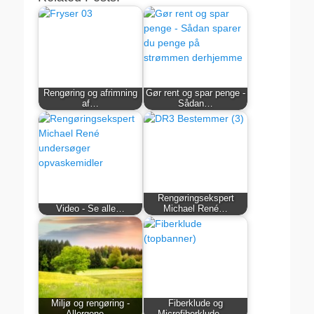
Rengøring og afrimning
Gør rent og spar penge -
af…
Sådan…
Rengøringsekspert
Video - Se alle…
Michael René…
Miljø og rengøring -
Fiberklude og
Allergene,…
Microfiberklude -…