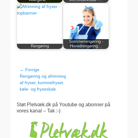
Sommerrengøring -
Rengøring
Hovedrengøring…
Indlægsnavigation
← Forrige
Forrige
Rengøring og afrimning
indlæg:
af fryser, kummefryser,
køle- og fryseskab
Støt Pletvæk.dk på Youtube og abonner på
vores kanal – Tak :-)