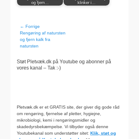
og fjern…
klinker i…
Indlægsnavigation
← Forrige
Forrige
Rengøring af natursten
indlæg:
og fjern kalk fra
natursten
Støt Pletvæk.dk på Youtube og abonner på
vores kanal – Tak :-)
Pletvæk.dk er et GRATIS site, der giver dig gode råd
om rengøring, fjernelse af pletter, hygiejne,
mikrobiologi, kemi i rengøringsmidler og
skadedyrsbekæmpelse. Vi tilbyder også denne
Youtubekanal som understøtter sitet:
Klik, støt og