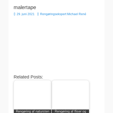
malertape
Udgivet
Forfatter
29. juni 2021
Rengøringsekspert Michael René
den
Related Posts:
Rengøring af natursten
Rengøring af fliser og