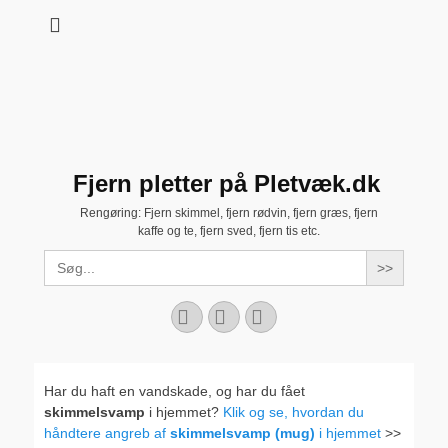
Fjern pletter på Pletvæk.dk
Rengøring: Fjern skimmel, fjern rødvin, fjern græs, fjern
kaffe og te, fjern sved, fjern tis etc.
Search
for:
Facebook
YouTube
Instagram
Har du haft en vandskade, og har du fået
skimmelsvamp
i hjemmet?
Klik og se, hvordan du
håndtere angreb af
skimmelsvamp (mug)
i hjemmet
>>