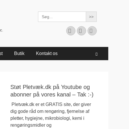
Search
for:
Facebook
YouTube
Instagram
c.
st
Butik
Kontakt os
Søg
Støt Pletvæk.dk på Youtube og
abonner på vores kanal – Tak :-)
Pletvæk.dk er et GRATIS site, der giver
dig gode råd om rengøring, fjernelse af
pletter, hygiejne, mikrobiologi, kemi i
rengøringsmidler og