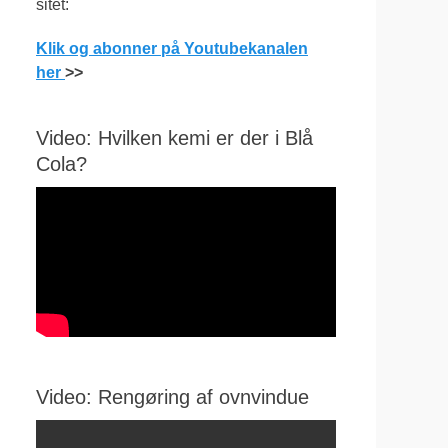
sitet:
Klik og abonner på Youtubekanalen
her
>>
Video: Hvilken kemi er der i Blå
Cola?
Video: Rengøring af ovnvindue