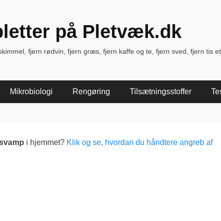
pletter på Pletvæk.dk
immel, fjern rødvin, fjern græs, fjern kaffe og te, fjern sved, fjern tis et
Mikrobiologi
Rengøring
Tilsætningsstoffer
Te
lsvamp
i hjemmet?
Klik og se, hvordan du håndtere angreb af