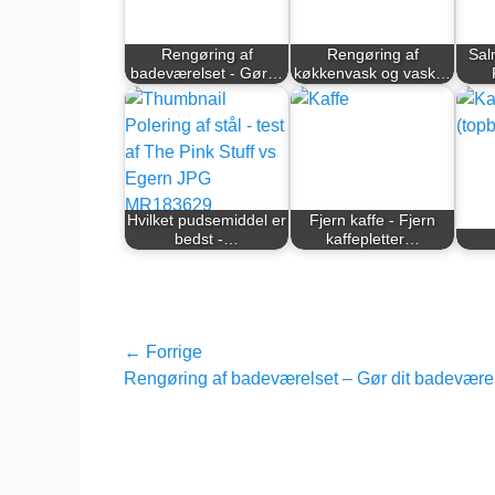
Rengøring af
Rengøring af
Sal
badeværelset - Gør…
køkkenvask og vask…
Hvilket pudsemiddel er
Fjern kaffe - Fjern
bedst -…
kaffepletter…
Indlægsnavigation
← Forrige
Forrige
Rengøring af badeværelset – Gør dit badeværel
indlæg: