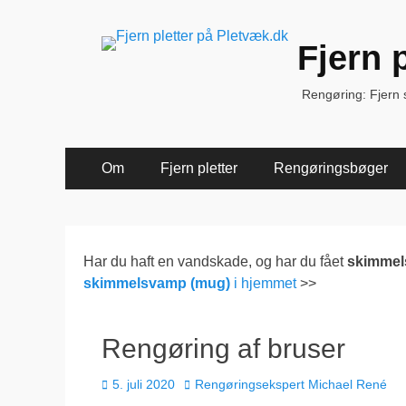
Fjern 
Rengøring: Fjern sk
Primær
Spring
Om
Fjern pletter
Rengøringsbøger
til
Menu
indhold
Har du haft en vandskade, og har du fået
skimme
skimmelsvamp (mug)
i hjemmet
>>
Rengøring af bruser
Udgivet
Forfatter
5. juli 2020
Rengøringsekspert Michael René
den