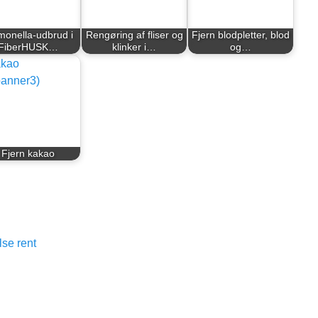
monella-udbrud i
Rengøring af fliser og
Fjern blodpletter, blod
FiberHUSK…
klinker i…
og…
Fjern kakao
se rent