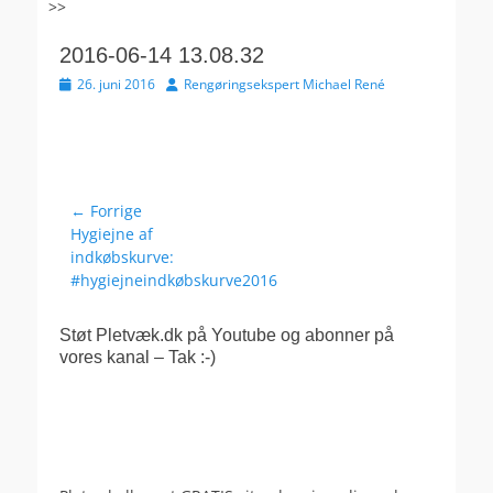
>>
2016-06-14 13.08.32
Udgivet
Forfatter
26. juni 2016
Rengøringsekspert Michael René
den
Indlægsnavigation
← Forrige
Forrige
Hygiejne af
indlæg:
indkøbskurve:
#hygiejneindkøbskurve2016
Støt Pletvæk.dk på Youtube og abonner på
vores kanal – Tak :-)