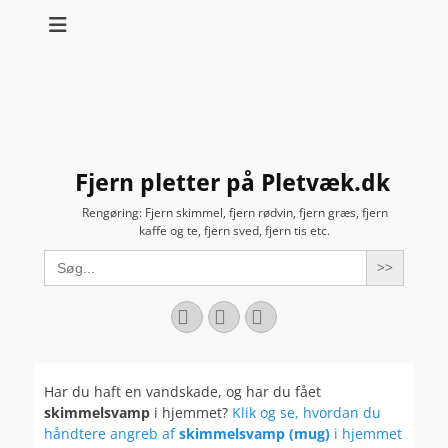
Fjern pletter på Pletvæk.dk
Rengøring: Fjern skimmel, fjern rødvin, fjern græs, fjern
kaffe og te, fjern sved, fjern tis etc.
Search
for:
Facebook
YouTube
Instagram
Har du haft en vandskade, og har du fået
skimmelsvamp
i hjemmet?
Klik og se, hvordan du
håndtere angreb af
skimmelsvamp (mug)
i hjemmet