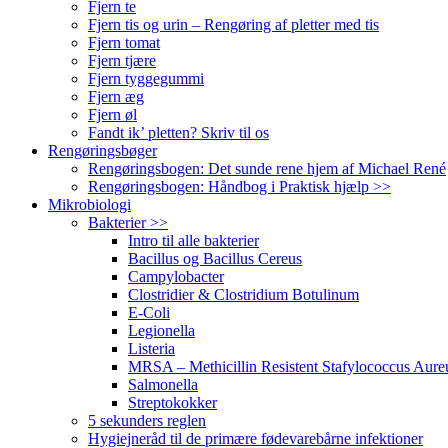
Fjern te
Fjern tis og urin – Rengøring af pletter med tis
Fjern tomat
Fjern tjære
Fjern tyggegummi
Fjern æg
Fjern øl
Fandt ik’ pletten? Skriv til os
Rengøringsbøger
Rengøringsbogen: Det sunde rene hjem af Michael René
Rengøringsbogen: Håndbog i Praktisk hjælp >>
Mikrobiologi
Bakterier >>
Intro til alle bakterier
Bacillus og Bacillus Cereus
Campylobacter
Clostridier & Clostridium Botulinum
E-Coli
Legionella
Listeria
MRSA – Methicillin Resistent Stafylococcus Aure
Salmonella
Streptokokker
5 sekunders reglen
Hygiejneråd til de primære fødevarebårne infektioner