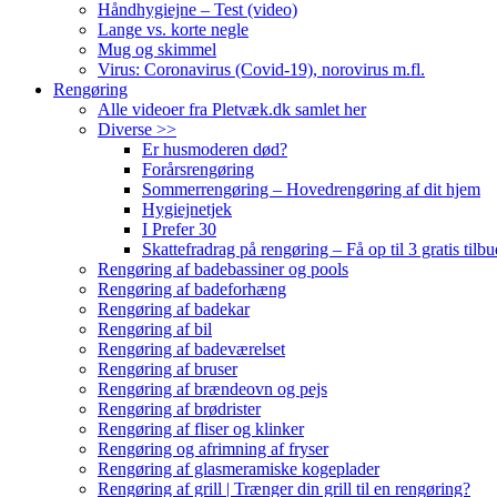
Håndhygiejne – Test (video)
Lange vs. korte negle
Mug og skimmel
Virus: Coronavirus (Covid-19), norovirus m.fl.
Rengøring
Alle videoer fra Pletvæk.dk samlet her
Diverse >>
Er husmoderen død?
Forårsrengøring
Sommerrengøring – Hovedrengøring af dit hjem
Hygiejnetjek
I Prefer 30
Skattefradrag på rengøring – Få op til 3 gratis tilbu
Rengøring af badebassiner og pools
Rengøring af badeforhæng
Rengøring af badekar
Rengøring af bil
Rengøring af badeværelset
Rengøring af bruser
Rengøring af brændeovn og pejs
Rengøring af brødrister
Rengøring af fliser og klinker
Rengøring og afrimning af fryser
Rengøring af glasmeramiske kogeplader
Rengøring af grill | Trænger din grill til en rengøring?