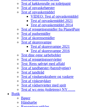
Test af køkkenrulle og toiletpapir
Test af opvaskebørster
Test af opvaskemiddel
VIDEO: Test af opvaskemiddel
Test af opvaskemiddel 2021
Test af opvaskemiddel 2014
Test af rengøringsmidler fra PlanetPure
Test af pudsemidler
Test af skorensemidler
Test af skuresvampe
Test af skuresvampe 2021
Test af skuresvampe 2016
Test dine egne sæbebobler
Test af rengøringsservietter
Test: Rens sølvtøj med affald
Test af tandbørster (bæredygtige)
Test af tandtråd
Test af vinduesskrabere og vaskere
Test af viskestykker
Test af vådservietter med sprit
Test af wc-rens (toiletrens) NY……
Butik
Bøger
Håndsæbe
Rengøringsartikler