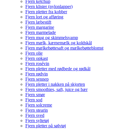
Fjern ketchup
Fjern klister (nylonlapper)
Fjern pletter fra kobber
Fjern lort og afføring
Fjern læbestift
Fjern margarine
Fjern marmelade
Fjern mug og skimmelsvamp
Fjern mælk, kærnemælk og koldskål
Fjern mælkebøttesaft og mælkebøtteblomst
Fjern olie
Fjern opkast
Fjern rosévin
Fjern pletter med rødbede og rødkål
Fjern rødvin
Fjern sennep
Fjern pletter i nakken på skjorten
Fjern smoothies, saft, juice og bær
Fjern smør
Fjern sod
Fjern solcreme
Fjern stearin
Fjern sved
Fjern syltetøj
Fjern pletter på sølvtøj