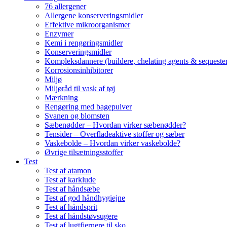
76 allergener
Allergene konserveringsmidler
Effektive mikroorganismer
Enzymer
Kemi i rengøringsmidler
Konserveringsmidler
Kompleksdannere (buildere, chelating agents & sequester
Korrosionsinhibitorer
Miljø
Miljøråd til vask af tøj
Mærkning
Rengøring med bagepulver
Svanen og blomsten
Sæbenødder – Hvordan virker sæbenødder?
Tensider – Overfladeaktive stoffer og sæber
Vaskebolde – Hvordan virker vaskebolde?
Øvrige tilsætningsstoffer
Test
Test af atamon
Test af karklude
Test af håndsæbe
Test af god håndhygiejne
Test af håndsprit
Test af håndstøvsugere
Test af lugtfjernere til sko