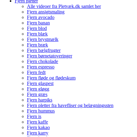
Fjern pletter
Alle videoer fra Pletvæk.dk samlet her
Fjern ansigtsmaling
Fjern avocado
Fjern banan
Fjern blod
Fjern blæk
Fjern brystmælk
Fjern bræk
Fjern bælgfrugter
Fjern børnetatoveringer
Fjern chokolade
Fjern espresso
Fjern fedt
Fjern fløde og flødeskum
Fjern glaspest
Fjern gløgg
Fjern græs
Fjern harpiks
Fjern pletter fra havefliser og belægningssten
Fjern hummus
Fjern is
Fjern kaffe
Fjern kakao
Fjern karry