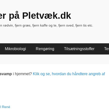
ter på Pletvæk.dk
rødvin, fjern græs, fjern kaffe og te, fjern sved, fjern tis etc.
Mikrobiologi
Rengøring
Tilsætningsstoffer
Te
lsvamp
i hjemmet?
Klik og se, hvordan du håndtere angreb af
l René