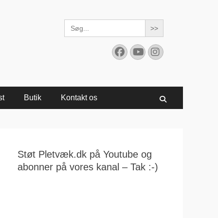
Search
for:
Facebook
YouTube
Instagram
st
Butik
Kontakt os
Søg
Støt Pletvæk.dk på Youtube og
abonner på vores kanal – Tak :-)