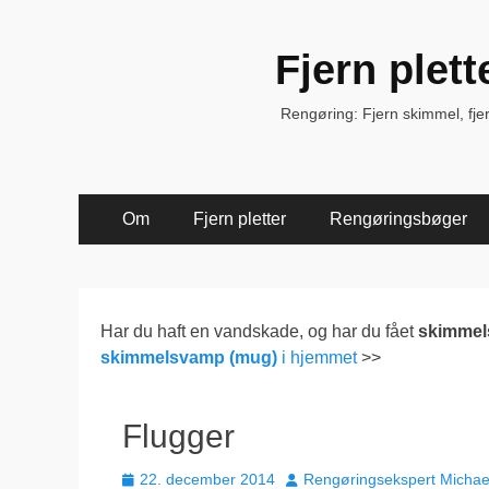
Fjern plet
Rengøring: Fjern skimmel, fjern 
Primær
Spring
Om
Fjern pletter
Rengøringsbøger
til
Menu
indhold
Har du haft en vandskade, og har du fået
skimme
skimmelsvamp (mug)
i hjemmet
>>
Flugger
Udgivet
Forfatter
22. december 2014
Rengøringsekspert Michae