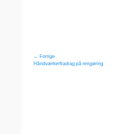
den
Indlægsnavigation
← Forrige
Forrige
Håndværkerfradrag på rengøring
indlæg: