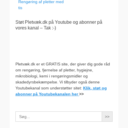
indlæg:
Rengøring af pletter med
tis
Støt Pletvæk.dk på Youtube og abonner på
vores kanal – Tak :-)
Pletvæk.dk er et GRATIS site, der giver dig gode råd
om rengøring, fjernelse af pletter, hygiejne,
mikrobiologi, kemi i rengøringsmidler og
skadedyrsbekæmpelse. Vi tilbyder også denne
Youtubekanal som understøtter sitet:
Klik, støt og
abonner på Youtubekanalen her
>>
Search
for: