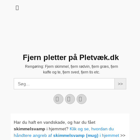
Fjern pletter på Pletvæk.dk
Rengøring: Fjern skimmel, fjern rødvin, fjern græs, fjern
kaffe og te, fjern sved, fjern tis etc.
Search
for:
Facebook
YouTube
Instagram
Har du haft en vandskade, og har du fået
skimmelsvamp
i hjemmet?
Klik og se, hvordan du
håndtere angreb af
skimmelsvamp (mug)
i hjemmet
>>