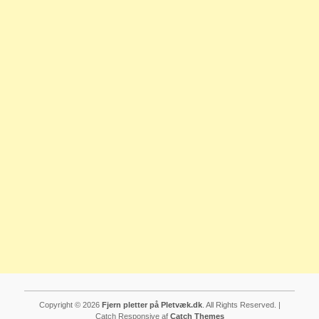
Copyright © 2026
Fjern pletter på Pletvæk.dk
. All Rights Reserved. |
Catch Responsive af
Catch Themes