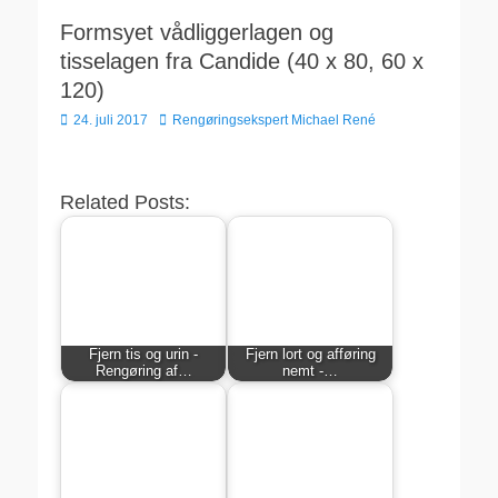
Formsyet vådliggerlagen og
tisselagen fra Candide (40 x 80, 60 x
120)
Udgivet
Forfatter
24. juli 2017
Rengøringsekspert Michael René
den
Related Posts:
Fjern tis og urin -
Fjern lort og afføring
Rengøring af…
nemt -…