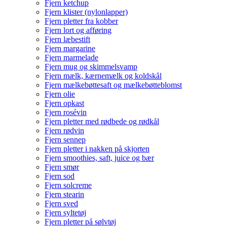
Fjern ketchup
Fjern klister (nylonlapper)
Fjern pletter fra kobber
Fjern lort og afføring
Fjern læbestift
Fjern margarine
Fjern marmelade
Fjern mug og skimmelsvamp
Fjern mælk, kærnemælk og koldskål
Fjern mælkebøttesaft og mælkebøtteblomst
Fjern olie
Fjern opkast
Fjern rosévin
Fjern pletter med rødbede og rødkål
Fjern rødvin
Fjern sennep
Fjern pletter i nakken på skjorten
Fjern smoothies, saft, juice og bær
Fjern smør
Fjern sod
Fjern solcreme
Fjern stearin
Fjern sved
Fjern syltetøj
Fjern pletter på sølvtøj