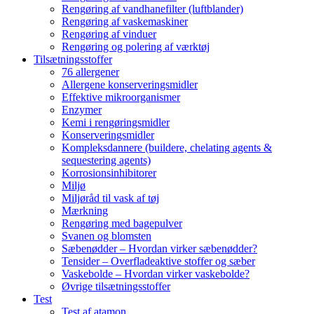
Rengøring af vandhanefilter (luftblander)
Rengøring af vaskemaskiner
Rengøring af vinduer
Rengøring og polering af værktøj
Tilsætningsstoffer
76 allergener
Allergene konserveringsmidler
Effektive mikroorganismer
Enzymer
Kemi i rengøringsmidler
Konserveringsmidler
Kompleksdannere (buildere, chelating agents &
sequestering agents)
Korrosionsinhibitorer
Miljø
Miljøråd til vask af tøj
Mærkning
Rengøring med bagepulver
Svanen og blomsten
Sæbenødder – Hvordan virker sæbenødder?
Tensider – Overfladeaktive stoffer og sæber
Vaskebolde – Hvordan virker vaskebolde?
Øvrige tilsætningsstoffer
Test
Test af atamon