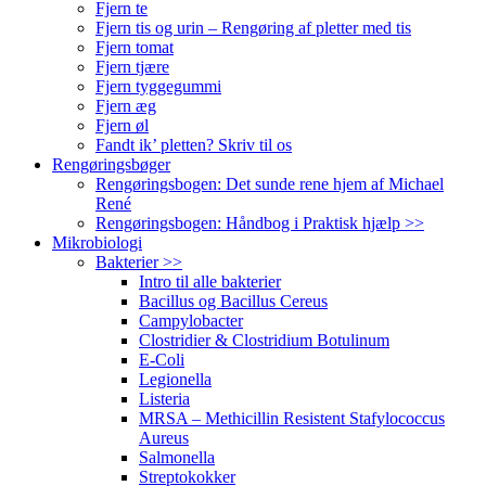
Fjern te
Fjern tis og urin – Rengøring af pletter med tis
Fjern tomat
Fjern tjære
Fjern tyggegummi
Fjern æg
Fjern øl
Fandt ik’ pletten? Skriv til os
Rengøringsbøger
Rengøringsbogen: Det sunde rene hjem af Michael
René
Rengøringsbogen: Håndbog i Praktisk hjælp >>
Mikrobiologi
Bakterier >>
Intro til alle bakterier
Bacillus og Bacillus Cereus
Campylobacter
Clostridier & Clostridium Botulinum
E-Coli
Legionella
Listeria
MRSA – Methicillin Resistent Stafylococcus
Aureus
Salmonella
Streptokokker