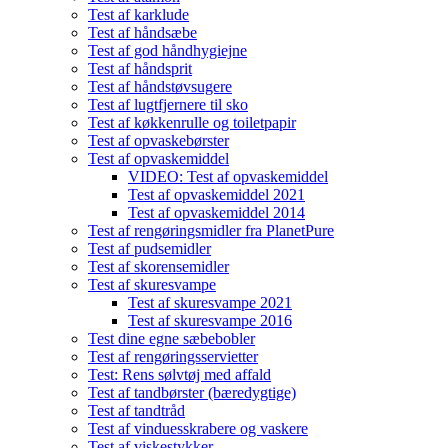
Test af karklude
Test af håndsæbe
Test af god håndhygiejne
Test af håndsprit
Test af håndstøvsugere
Test af lugtfjernere til sko
Test af køkkenrulle og toiletpapir
Test af opvaskebørster
Test af opvaskemiddel
VIDEO: Test af opvaskemiddel
Test af opvaskemiddel 2021
Test af opvaskemiddel 2014
Test af rengøringsmidler fra PlanetPure
Test af pudsemidler
Test af skorensemidler
Test af skuresvampe
Test af skuresvampe 2021
Test af skuresvampe 2016
Test dine egne sæbebobler
Test af rengøringsservietter
Test: Rens sølvtøj med affald
Test af tandbørster (bæredygtige)
Test af tandtråd
Test af vinduesskrabere og vaskere
Test af viskestykker