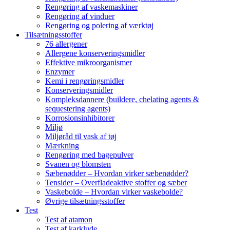
Rengøring af vaskemaskiner
Rengøring af vinduer
Rengøring og polering af værktøj
Tilsætningsstoffer
76 allergener
Allergene konserveringsmidler
Effektive mikroorganismer
Enzymer
Kemi i rengøringsmidler
Konserveringsmidler
Kompleksdannere (buildere, chelating agents &
sequestering agents)
Korrosionsinhibitorer
Miljø
Miljøråd til vask af tøj
Mærkning
Rengøring med bagepulver
Svanen og blomsten
Sæbenødder – Hvordan virker sæbenødder?
Tensider – Overfladeaktive stoffer og sæber
Vaskebolde – Hvordan virker vaskebolde?
Øvrige tilsætningsstoffer
Test
Test af atamon
Test af karklude