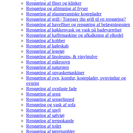
Rengøring af fliser og klinker
Rengøring og afrimning af fryser
Rengøring af glasmeramiske kogeplader
Rengøring af grill | Trænger din grill til en rengøring?
Rengøring af havefliser og rengøring af belægningssten
Rengøring af køkkenvask og vask på badeværelset
Rengøring af kaffemaskine og afkalkning af elkedel
Rengøring af kobber
Rengøring af køleskab
Rengøring af legetøj
Rengøring af linoleums- & vinylgulve
Rengøring af mikroovn
Rengøring af natursten
Rengøring af opvaskemaskiner
Rengøring af ovn, komfur, kogeplader, ovnvindue og
ovnrist
Rengøring af ovnfaste fade
Rengøring af seng
Rengøring af sengelinned
Rengøring og vask af sofa
Rengøring af spejl
Rengøring af sølvtøj
Rengøring af termokande
Rengøring af toilet
Rengøring af tørretumbler