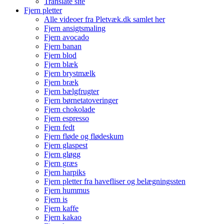
Translate site
Fjern pletter
Alle videoer fra Pletvæk.dk samlet her
Fjern ansigtsmaling
Fjern avocado
Fjern banan
Fjern blod
Fjern blæk
Fjern brystmælk
Fjern bræk
Fjern bælgfrugter
Fjern børnetatoveringer
Fjern chokolade
Fjern espresso
Fjern fedt
Fjern fløde og flødeskum
Fjern glaspest
Fjern gløgg
Fjern græs
Fjern harpiks
Fjern pletter fra havefliser og belægningssten
Fjern hummus
Fjern is
Fjern kaffe
Fjern kakao