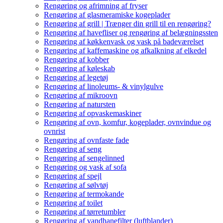
Rengøring og afrimning af fryser
Rengøring af glasmeramiske kogeplader
Rengøring af grill | Trænger din grill til en rengøring?
Rengøring af havefliser og rengøring af belægningssten
Rengøring af køkkenvask og vask på badeværelset
Rengøring af kaffemaskine og afkalkning af elkedel
Rengøring af kobber
Rengøring af køleskab
Rengøring af legetøj
Rengøring af linoleums- & vinylgulve
Rengøring af mikroovn
Rengøring af natursten
Rengøring af opvaskemaskiner
Rengøring af ovn, komfur, kogeplader, ovnvindue og
ovnrist
Rengøring af ovnfaste fade
Rengøring af seng
Rengøring af sengelinned
Rengøring og vask af sofa
Rengøring af spejl
Rengøring af sølvtøj
Rengøring af termokande
Rengøring af toilet
Rengøring af tørretumbler
Rengøring af vandhanefilter (luftblander)