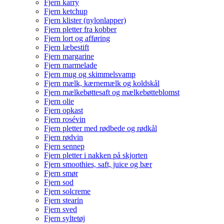
Fjern karry
Fjern ketchup
Fjern klister (nylonlapper)
Fjern pletter fra kobber
Fjern lort og afføring
Fjern læbestift
Fjern margarine
Fjern marmelade
Fjern mug og skimmelsvamp
Fjern mælk, kærnemælk og koldskål
Fjern mælkebøttesaft og mælkebøtteblomst
Fjern olie
Fjern opkast
Fjern rosévin
Fjern pletter med rødbede og rødkål
Fjern rødvin
Fjern sennep
Fjern pletter i nakken på skjorten
Fjern smoothies, saft, juice og bær
Fjern smør
Fjern sod
Fjern solcreme
Fjern stearin
Fjern sved
Fjern syltetøj