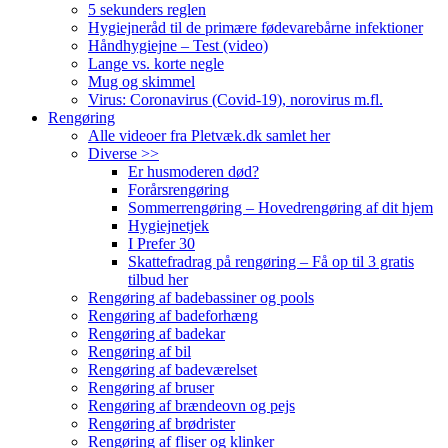
5 sekunders reglen
Hygiejneråd til de primære fødevarebårne infektioner
Håndhygiejne – Test (video)
Lange vs. korte negle
Mug og skimmel
Virus: Coronavirus (Covid-19), norovirus m.fl.
Rengøring
Alle videoer fra Pletvæk.dk samlet her
Diverse >>
Er husmoderen død?
Forårsrengøring
Sommerrengøring – Hovedrengøring af dit hjem
Hygiejnetjek
I Prefer 30
Skattefradrag på rengøring – Få op til 3 gratis
tilbud her
Rengøring af badebassiner og pools
Rengøring af badeforhæng
Rengøring af badekar
Rengøring af bil
Rengøring af badeværelset
Rengøring af bruser
Rengøring af brændeovn og pejs
Rengøring af brødrister
Rengøring af fliser og klinker