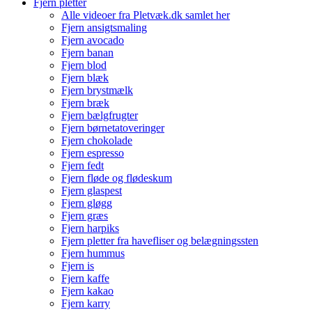
Fjern pletter
Alle videoer fra Pletvæk.dk samlet her
Fjern ansigtsmaling
Fjern avocado
Fjern banan
Fjern blod
Fjern blæk
Fjern brystmælk
Fjern bræk
Fjern bælgfrugter
Fjern børnetatoveringer
Fjern chokolade
Fjern espresso
Fjern fedt
Fjern fløde og flødeskum
Fjern glaspest
Fjern gløgg
Fjern græs
Fjern harpiks
Fjern pletter fra havefliser og belægningssten
Fjern hummus
Fjern is
Fjern kaffe
Fjern kakao
Fjern karry