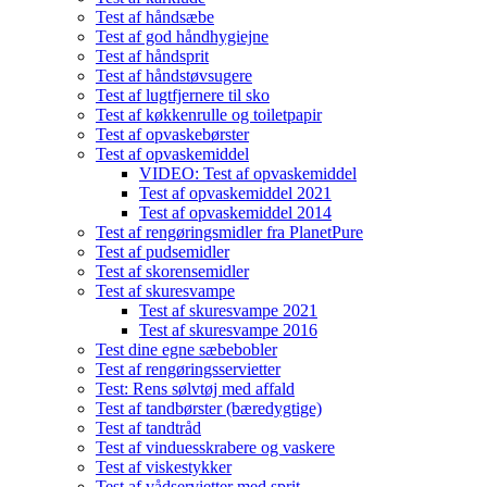
Test af håndsæbe
Test af god håndhygiejne
Test af håndsprit
Test af håndstøvsugere
Test af lugtfjernere til sko
Test af køkkenrulle og toiletpapir
Test af opvaskebørster
Test af opvaskemiddel
VIDEO: Test af opvaskemiddel
Test af opvaskemiddel 2021
Test af opvaskemiddel 2014
Test af rengøringsmidler fra PlanetPure
Test af pudsemidler
Test af skorensemidler
Test af skuresvampe
Test af skuresvampe 2021
Test af skuresvampe 2016
Test dine egne sæbebobler
Test af rengøringsservietter
Test: Rens sølvtøj med affald
Test af tandbørster (bæredygtige)
Test af tandtråd
Test af vinduesskrabere og vaskere
Test af viskestykker
Test af vådservietter med sprit