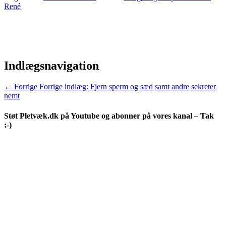
René
Indlægsnavigation
← Forrige
Forrige indlæg:
Fjern sperm og sæd samt andre sekreter
nemt
Støt Pletvæk.dk på Youtube og abonner på vores kanal – Tak
:-)