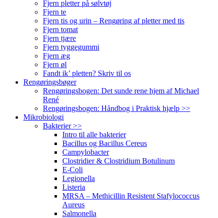
Fjern pletter på sølvtøj
Fjern te
Fjern tis og urin – Rengøring af pletter med tis
Fjern tomat
Fjern tjære
Fjern tyggegummi
Fjern æg
Fjern øl
Fandt ik’ pletten? Skriv til os
Rengøringsbøger
Rengøringsbogen: Det sunde rene hjem af Michael
René
Rengøringsbogen: Håndbog i Praktisk hjælp >>
Mikrobiologi
Bakterier >>
Intro til alle bakterier
Bacillus og Bacillus Cereus
Campylobacter
Clostridier & Clostridium Botulinum
E-Coli
Legionella
Listeria
MRSA – Methicillin Resistent Stafylococcus
Aureus
Salmonella