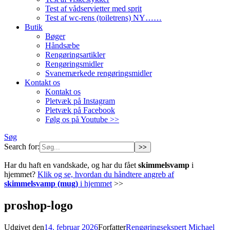
Test af vådservietter med sprit
Test af wc-rens (toiletrens) NY……
Butik
Bøger
Håndsæbe
Rengøringsartikler
Rengøringsmidler
Svanemærkede rengøringsmidler
Kontakt os
Kontakt os
Pletvæk på Instagram
Pletvæk på Facebook
Følg os på Youtube >>
Søg
Search for:
Har du haft en vandskade, og har du fået
skimmelsvamp
i
hjemmet?
Klik og se, hvordan du håndtere angreb af
skimmelsvamp (mug)
i hjemmet
>>
proshop-logo
Udgivet den
14. februar 2026
Forfatter
Rengøringsekspert Michael