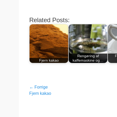
Related Posts:
Rengøring af
F
Fjern kakao
kaffemaskine og…
Indlægsnavigation
← Forrige
Forrige
Fjern kakao
indlæg: