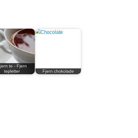
jern te - Fjern
tepletter
Fjern chokolade