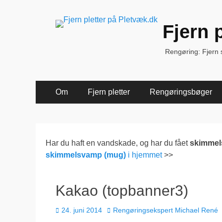
Fjern 
Rengøring: Fjern sk
Primær
Spring
Om
Fjern pletter
Rengøringsbøger
til
Menu
indhold
Har du haft en vandskade, og har du fået
skimme
skimmelsvamp (mug)
i hjemmet
>>
Kakao (topbanner3)
Udgivet
Forfatter
24. juni 2014
Rengøringsekspert Michael René
den