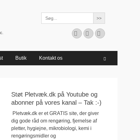
Search
for:
Facebook
YouTube
Instagram
c.
st
Butik
Kontakt os
Søg
Støt Pletvæk.dk på Youtube og
abonner på vores kanal – Tak :-)
Pletvæk.dk er et GRATIS site, der giver
dig gode råd om rengøring, fjernelse af
pletter, hygiejne, mikrobiologi, kemi i
rengøringsmidler og