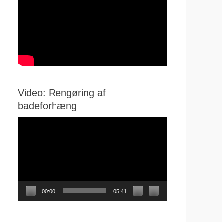
Video: Rengøring af
badeforhæng
Videoafspiller
00:00
05:41