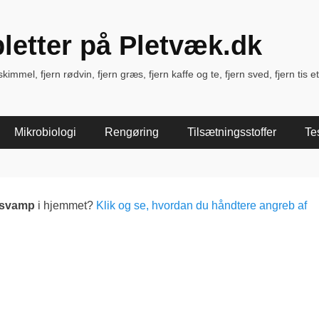
pletter på Pletvæk.dk
immel, fjern rødvin, fjern græs, fjern kaffe og te, fjern sved, fjern tis et
Mikrobiologi
Rengøring
Tilsætningsstoffer
Te
lsvamp
i hjemmet?
Klik og se, hvordan du håndtere angreb af