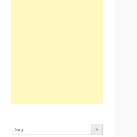
Search
for: