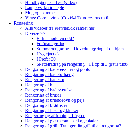
Håndhygiejne – Test (video)
Lange vs. korte negle
Mug og skimmel
Virus: Coronavirus (Covid-19), norovirus m.fl.
Rengøring
Alle videoer fra Pletvæk.dk samlet her
Diverse >>
Er husmoderen død?
Forårsrengøring
Sommerrengøring – Hovedrengøring af dit hjem
Hygiejnetjek
I Prefer 30
Skattefradrag på rengøring – Få op til 3 gratis tilbu
Rengøring af badebassiner og pools
Rengøring af badeforhæng
Rengøring af badekar
Rengøring af bil
Rengøring af badeværelset
Rengøring af bruser
Rengøring af brændeovn og pejs
Rengøring af brødrister
Rengøring af fliser og klinker
Rengøring og afrimning af fryser
Rengøring af glasmeramiske kogeplader
Rengøring af grill | Trænger din grill til en rengøring?