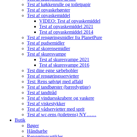
Test af køkkenrulle og toiletpapir
Test af opvaskebørster
Test af opvaskemiddel
VIDEO: Test af opvaskemiddel
Test af opvaskemiddel 2021
Test af opvaskemiddel 2014
Test af rengøringsmidler fra PlanetPure
Test af pudsemidler
Test af skorensemidler
Test af skuresvampe
Test af skuresvampe 2021
Test af skuresvampe 2016
Test dine egne sæbebobler
Test af rengøringsservietter
Test: Rens sølvtøj med affald
Test af tandbørster (bæredygtige)
Test af tandtråd
Test af vinduesskrabere og vaskere
Test af viskestykker
Test af vådservietter med sprit
Test af wc-rens (toiletrens) NY……
Butik
Bøger
Håndsæbe
Rengøringsartikler