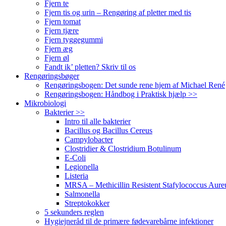
Fjern te
Fjern tis og urin – Rengøring af pletter med tis
Fjern tomat
Fjern tjære
Fjern tyggegummi
Fjern æg
Fjern øl
Fandt ik’ pletten? Skriv til os
Rengøringsbøger
Rengøringsbogen: Det sunde rene hjem af Michael René
Rengøringsbogen: Håndbog i Praktisk hjælp >>
Mikrobiologi
Bakterier >>
Intro til alle bakterier
Bacillus og Bacillus Cereus
Campylobacter
Clostridier & Clostridium Botulinum
E-Coli
Legionella
Listeria
MRSA – Methicillin Resistent Stafylococcus Aure
Salmonella
Streptokokker
5 sekunders reglen
Hygiejneråd til de primære fødevarebårne infektioner