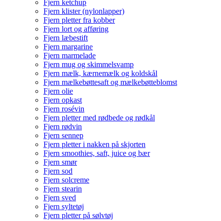
Fjern ketchup
Fjern klister (nylonlapper)
Fjern pletter fra kobber
Fjern lort og afføring
Fjern læbestift
Fjern margarine
Fjern marmelade
Fjern mug og skimmelsvamp
Fjern mælk, kærnemælk og koldskål
Fjern mælkebøttesaft og mælkebøtteblomst
Fjern olie
Fjern opkast
Fjern rosévin
Fjern pletter med rødbede og rødkål
Fjern rødvin
Fjern sennep
Fjern pletter i nakken på skjorten
Fjern smoothies, saft, juice og bær
Fjern smør
Fjern sod
Fjern solcreme
Fjern stearin
Fjern sved
Fjern syltetøj
Fjern pletter på sølvtøj