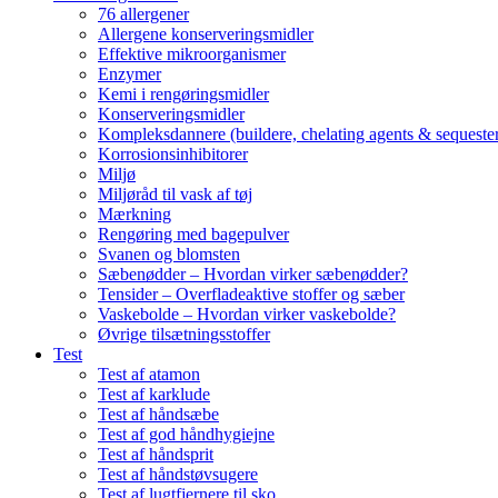
76 allergener
Allergene konserveringsmidler
Effektive mikroorganismer
Enzymer
Kemi i rengøringsmidler
Konserveringsmidler
Kompleksdannere (buildere, chelating agents & sequester
Korrosionsinhibitorer
Miljø
Miljøråd til vask af tøj
Mærkning
Rengøring med bagepulver
Svanen og blomsten
Sæbenødder – Hvordan virker sæbenødder?
Tensider – Overfladeaktive stoffer og sæber
Vaskebolde – Hvordan virker vaskebolde?
Øvrige tilsætningsstoffer
Test
Test af atamon
Test af karklude
Test af håndsæbe
Test af god håndhygiejne
Test af håndsprit
Test af håndstøvsugere
Test af lugtfjernere til sko