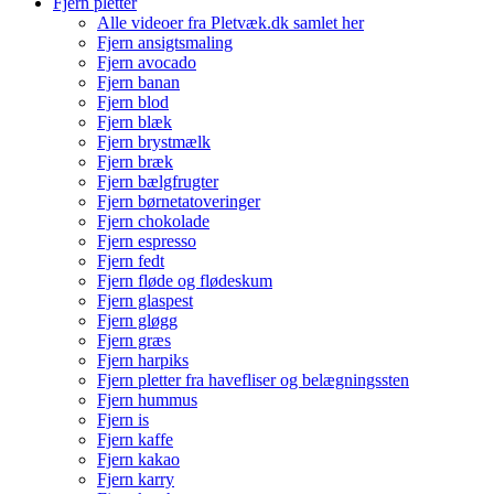
Fjern pletter
Alle videoer fra Pletvæk.dk samlet her
Fjern ansigtsmaling
Fjern avocado
Fjern banan
Fjern blod
Fjern blæk
Fjern brystmælk
Fjern bræk
Fjern bælgfrugter
Fjern børnetatoveringer
Fjern chokolade
Fjern espresso
Fjern fedt
Fjern fløde og flødeskum
Fjern glaspest
Fjern gløgg
Fjern græs
Fjern harpiks
Fjern pletter fra havefliser og belægningssten
Fjern hummus
Fjern is
Fjern kaffe
Fjern kakao
Fjern karry