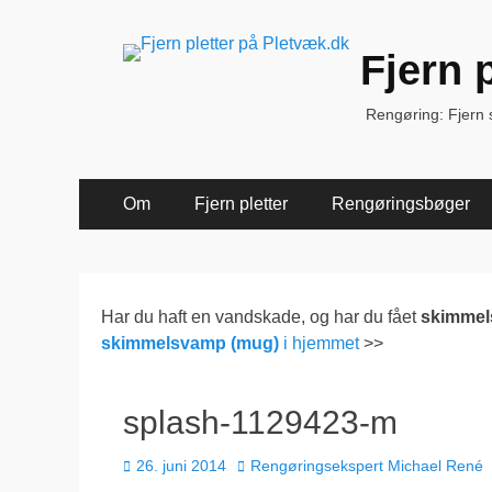
Fjern 
Rengøring: Fjern sk
Primær
Spring
Om
Fjern pletter
Rengøringsbøger
til
Menu
indhold
Har du haft en vandskade, og har du fået
skimme
skimmelsvamp (mug)
i hjemmet
>>
splash-1129423-m
Udgivet
Forfatter
26. juni 2014
Rengøringsekspert Michael René
den