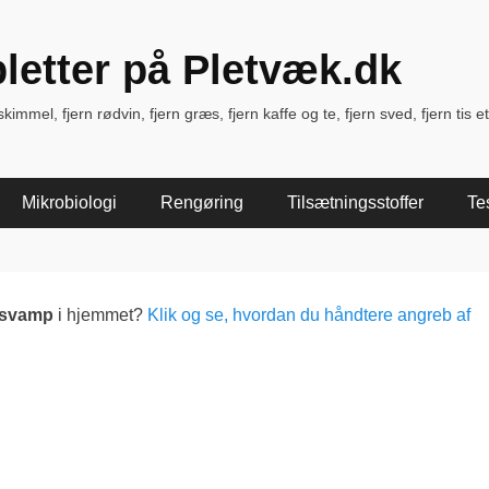
pletter på Pletvæk.dk
immel, fjern rødvin, fjern græs, fjern kaffe og te, fjern sved, fjern tis et
Mikrobiologi
Rengøring
Tilsætningsstoffer
Te
lsvamp
i hjemmet?
Klik og se, hvordan du håndtere angreb af