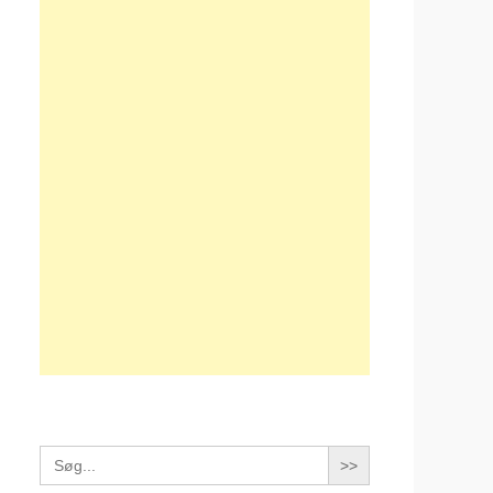
Search
for: