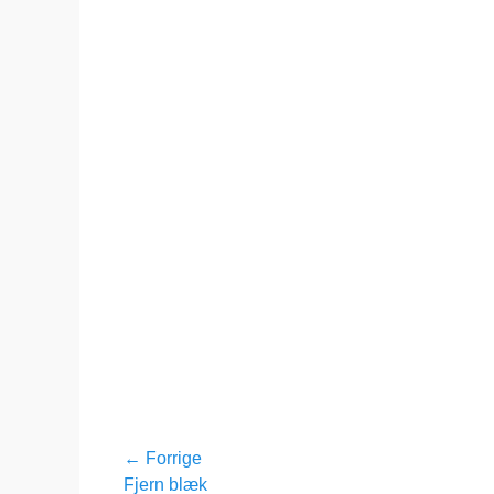
Indlægsnavigation
← Forrige
Forrige
Fjern blæk