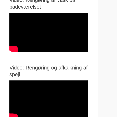
Video: Rengøring af vask på
badeværelset
Video: Rengøring og afkalkning af
spejl