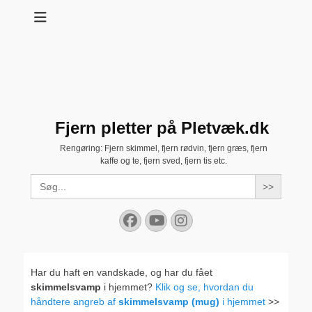
Fjern pletter på Pletvæk.dk
Rengøring: Fjern skimmel, fjern rødvin, fjern græs, fjern
kaffe og te, fjern sved, fjern tis etc.
Search
for:
Facebook
YouTube
Instagram
Har du haft en vandskade, og har du fået
skimmelsvamp
i hjemmet?
Klik og se, hvordan du
håndtere angreb af
skimmelsvamp (mug)
i hjemmet
>>