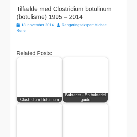
Tilfælde med Clostridium botulinum
(botulisme) 1995 – 2014
Udgivet
Forfatter
18. november 2014
Rengøringsekspert Michael
den
René
Related Posts:
Bakterier - En bakteriel
Clostridium Botulinum
guide