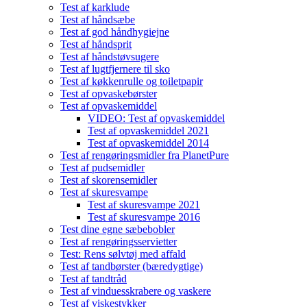
Test af karklude
Test af håndsæbe
Test af god håndhygiejne
Test af håndsprit
Test af håndstøvsugere
Test af lugtfjernere til sko
Test af køkkenrulle og toiletpapir
Test af opvaskebørster
Test af opvaskemiddel
VIDEO: Test af opvaskemiddel
Test af opvaskemiddel 2021
Test af opvaskemiddel 2014
Test af rengøringsmidler fra PlanetPure
Test af pudsemidler
Test af skorensemidler
Test af skuresvampe
Test af skuresvampe 2021
Test af skuresvampe 2016
Test dine egne sæbebobler
Test af rengøringsservietter
Test: Rens sølvtøj med affald
Test af tandbørster (bæredygtige)
Test af tandtråd
Test af vinduesskrabere og vaskere
Test af viskestykker