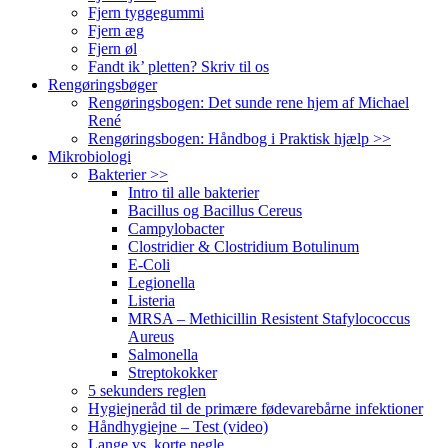
Fjern tyggegummi
Fjern æg
Fjern øl
Fandt ik’ pletten? Skriv til os
Rengøringsbøger
Rengøringsbogen: Det sunde rene hjem af Michael
René
Rengøringsbogen: Håndbog i Praktisk hjælp >>
Mikrobiologi
Bakterier >>
Intro til alle bakterier
Bacillus og Bacillus Cereus
Campylobacter
Clostridier & Clostridium Botulinum
E-Coli
Legionella
Listeria
MRSA – Methicillin Resistent Stafylococcus
Aureus
Salmonella
Streptokokker
5 sekunders reglen
Hygiejneråd til de primære fødevarebårne infektioner
Håndhygiejne – Test (video)
Lange vs. korte negle