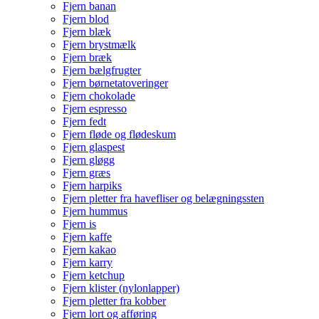
Fjern banan
Fjern blod
Fjern blæk
Fjern brystmælk
Fjern bræk
Fjern bælgfrugter
Fjern børnetatoveringer
Fjern chokolade
Fjern espresso
Fjern fedt
Fjern fløde og flødeskum
Fjern glaspest
Fjern gløgg
Fjern græs
Fjern harpiks
Fjern pletter fra havefliser og belægningssten
Fjern hummus
Fjern is
Fjern kaffe
Fjern kakao
Fjern karry
Fjern ketchup
Fjern klister (nylonlapper)
Fjern pletter fra kobber
Fjern lort og afføring