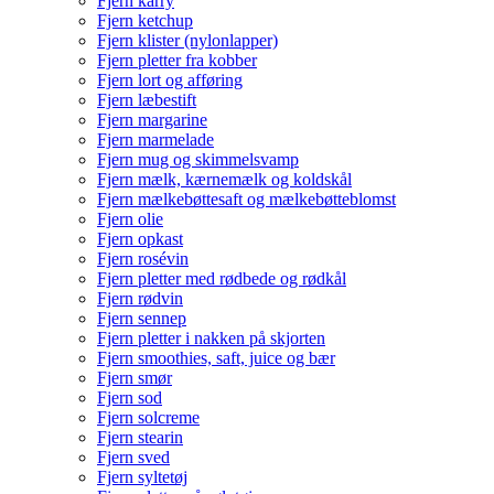
Fjern karry
Fjern ketchup
Fjern klister (nylonlapper)
Fjern pletter fra kobber
Fjern lort og afføring
Fjern læbestift
Fjern margarine
Fjern marmelade
Fjern mug og skimmelsvamp
Fjern mælk, kærnemælk og koldskål
Fjern mælkebøttesaft og mælkebøtteblomst
Fjern olie
Fjern opkast
Fjern rosévin
Fjern pletter med rødbede og rødkål
Fjern rødvin
Fjern sennep
Fjern pletter i nakken på skjorten
Fjern smoothies, saft, juice og bær
Fjern smør
Fjern sod
Fjern solcreme
Fjern stearin
Fjern sved
Fjern syltetøj