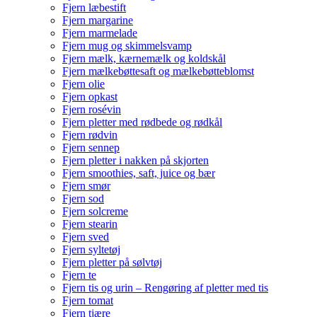
Fjern læbestift
Fjern margarine
Fjern marmelade
Fjern mug og skimmelsvamp
Fjern mælk, kærnemælk og koldskål
Fjern mælkebøttesaft og mælkebøtteblomst
Fjern olie
Fjern opkast
Fjern rosévin
Fjern pletter med rødbede og rødkål
Fjern rødvin
Fjern sennep
Fjern pletter i nakken på skjorten
Fjern smoothies, saft, juice og bær
Fjern smør
Fjern sod
Fjern solcreme
Fjern stearin
Fjern sved
Fjern syltetøj
Fjern pletter på sølvtøj
Fjern te
Fjern tis og urin – Rengøring af pletter med tis
Fjern tomat
Fjern tjære