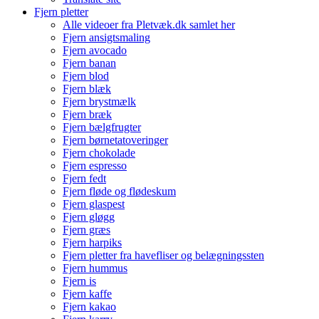
Fjern pletter
Alle videoer fra Pletvæk.dk samlet her
Fjern ansigtsmaling
Fjern avocado
Fjern banan
Fjern blod
Fjern blæk
Fjern brystmælk
Fjern bræk
Fjern bælgfrugter
Fjern børnetatoveringer
Fjern chokolade
Fjern espresso
Fjern fedt
Fjern fløde og flødeskum
Fjern glaspest
Fjern gløgg
Fjern græs
Fjern harpiks
Fjern pletter fra havefliser og belægningssten
Fjern hummus
Fjern is
Fjern kaffe
Fjern kakao