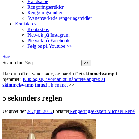
Håndsæbe
Rengøringsartikler
Rengøringsmidler
Svanemærkede rengøringsmidler
Kontakt os
Kontakt os
Pletvæk på Instagram
Pletvæk på Facebook
Følg os på Youtube >>
Søg
Search for:
Har du haft en vandskade, og har du fået
skimmelsvamp
i
hjemmet?
Klik og se, hvordan du håndtere angreb af
skimmelsvamp (mug)
i hjemmet
>>
5 sekunders reglen
Udgivet den
24. juni 2017
Forfatter
Rengøringsekspert Michael René