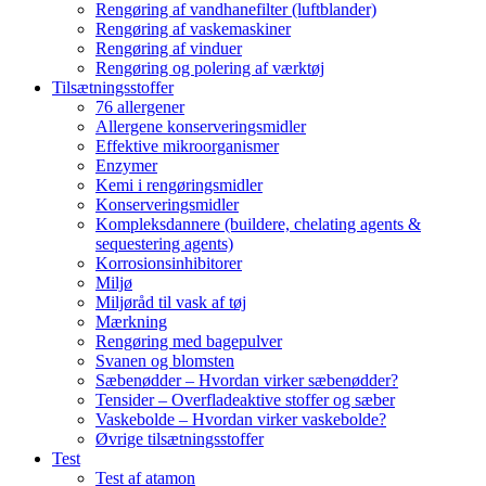
Rengøring af vandhanefilter (luftblander)
Rengøring af vaskemaskiner
Rengøring af vinduer
Rengøring og polering af værktøj
Tilsætningsstoffer
76 allergener
Allergene konserveringsmidler
Effektive mikroorganismer
Enzymer
Kemi i rengøringsmidler
Konserveringsmidler
Kompleksdannere (buildere, chelating agents &
sequestering agents)
Korrosionsinhibitorer
Miljø
Miljøråd til vask af tøj
Mærkning
Rengøring med bagepulver
Svanen og blomsten
Sæbenødder – Hvordan virker sæbenødder?
Tensider – Overfladeaktive stoffer og sæber
Vaskebolde – Hvordan virker vaskebolde?
Øvrige tilsætningsstoffer
Test
Test af atamon