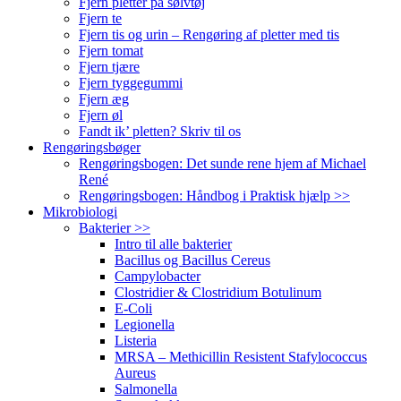
Fjern pletter på sølvtøj
Fjern te
Fjern tis og urin – Rengøring af pletter med tis
Fjern tomat
Fjern tjære
Fjern tyggegummi
Fjern æg
Fjern øl
Fandt ik’ pletten? Skriv til os
Rengøringsbøger
Rengøringsbogen: Det sunde rene hjem af Michael
René
Rengøringsbogen: Håndbog i Praktisk hjælp >>
Mikrobiologi
Bakterier >>
Intro til alle bakterier
Bacillus og Bacillus Cereus
Campylobacter
Clostridier & Clostridium Botulinum
E-Coli
Legionella
Listeria
MRSA – Methicillin Resistent Stafylococcus
Aureus
Salmonella