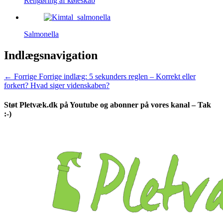
Rengøring af køleskab
Salmonella
Indlægsnavigation
← Forrige
Forrige indlæg:
5 sekunders reglen – Korrekt eller
forkert? Hvad siger videnskaben?
Støt Pletvæk.dk på Youtube og abonner på vores kanal – Tak
:-)