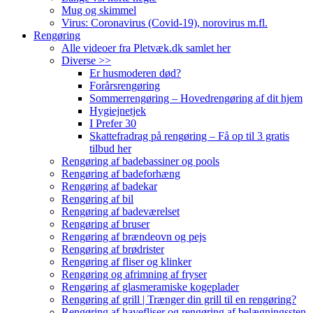
Mug og skimmel
Virus: Coronavirus (Covid-19), norovirus m.fl.
Rengøring
Alle videoer fra Pletvæk.dk samlet her
Diverse >>
Er husmoderen død?
Forårsrengøring
Sommerrengøring – Hovedrengøring af dit hjem
Hygiejnetjek
I Prefer 30
Skattefradrag på rengøring – Få op til 3 gratis
tilbud her
Rengøring af badebassiner og pools
Rengøring af badeforhæng
Rengøring af badekar
Rengøring af bil
Rengøring af badeværelset
Rengøring af bruser
Rengøring af brændeovn og pejs
Rengøring af brødrister
Rengøring af fliser og klinker
Rengøring og afrimning af fryser
Rengøring af glasmeramiske kogeplader
Rengøring af grill | Trænger din grill til en rengøring?
Rengøring af havefliser og rengøring af belægningssten