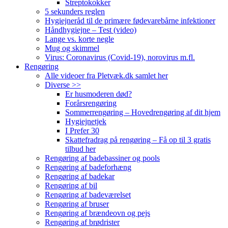
Streptokokker
5 sekunders reglen
Hygiejneråd til de primære fødevarebårne infektioner
Håndhygiejne – Test (video)
Lange vs. korte negle
Mug og skimmel
Virus: Coronavirus (Covid-19), norovirus m.fl.
Rengøring
Alle videoer fra Pletvæk.dk samlet her
Diverse >>
Er husmoderen død?
Forårsrengøring
Sommerrengøring – Hovedrengøring af dit hjem
Hygiejnetjek
I Prefer 30
Skattefradrag på rengøring – Få op til 3 gratis
tilbud her
Rengøring af badebassiner og pools
Rengøring af badeforhæng
Rengøring af badekar
Rengøring af bil
Rengøring af badeværelset
Rengøring af bruser
Rengøring af brændeovn og pejs
Rengøring af brødrister