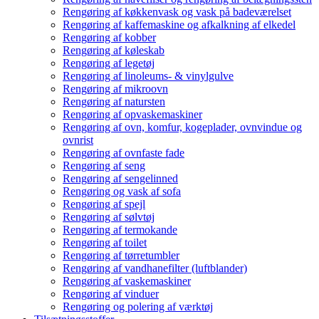
Rengøring af køkkenvask og vask på badeværelset
Rengøring af kaffemaskine og afkalkning af elkedel
Rengøring af kobber
Rengøring af køleskab
Rengøring af legetøj
Rengøring af linoleums- & vinylgulve
Rengøring af mikroovn
Rengøring af natursten
Rengøring af opvaskemaskiner
Rengøring af ovn, komfur, kogeplader, ovnvindue og
ovnrist
Rengøring af ovnfaste fade
Rengøring af seng
Rengøring af sengelinned
Rengøring og vask af sofa
Rengøring af spejl
Rengøring af sølvtøj
Rengøring af termokande
Rengøring af toilet
Rengøring af tørretumbler
Rengøring af vandhanefilter (luftblander)
Rengøring af vaskemaskiner
Rengøring af vinduer
Rengøring og polering af værktøj