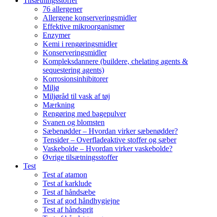
Tilsætningsstoffer
76 allergener
Allergene konserveringsmidler
Effektive mikroorganismer
Enzymer
Kemi i rengøringsmidler
Konserveringsmidler
Kompleksdannere (buildere, chelating agents &
sequestering agents)
Korrosionsinhibitorer
Miljø
Miljøråd til vask af tøj
Mærkning
Rengøring med bagepulver
Svanen og blomsten
Sæbenødder – Hvordan virker sæbenødder?
Tensider – Overfladeaktive stoffer og sæber
Vaskebolde – Hvordan virker vaskebolde?
Øvrige tilsætningsstoffer
Test
Test af atamon
Test af karklude
Test af håndsæbe
Test af god håndhygiejne
Test af håndsprit