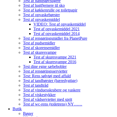
Test af håndstøvsugere
Test af lugtfjernere til sko
Test af køkkenrulle og toiletpapir
Test af opvaskebørster
Test af opvaskemiddel
VIDEO: Test af opvaskemiddel
Test af opvaskemiddel 2021
Test af opvaskemiddel 2014
Test af rengøringsmidler fra PlanetPure
Test af pudsemidler
Test af skorensemidler
Test af skuresvampe
Test af skuresvampe 2021
Test af skuresvampe 2016
Test dine egne sæbebobler
Test af rengøringsservietter
Test: Rens sølvtøj med affald
Test af tandbørster (bæredygtige)
Test af tandtråd
Test af vinduesskrabere og vaskere
Test af viskestykker
Test af vådservietter med sprit
Test af wc-rens (toiletrens) NY……
Butik
Bøger