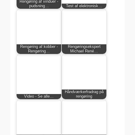
Rengøring af vinduer -
pudsning…
Test af elektronisk…
Rengøring af kobber -
Rengøringsekspert
Rengøring…
Michael René…
Håndværkerfradrag på
Video - Se alle…
rengøring