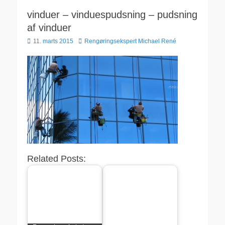
vinduer – vinduespudsning – pudsning
af vinduer
Udgivet
Forfatter
11. marts 2015
Rengøringsekspert Michael René
den
Related Posts: