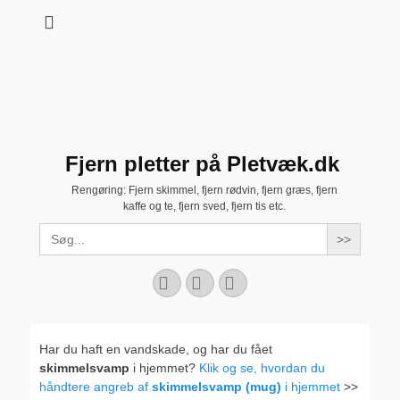
Fjern pletter på Pletvæk.dk
Rengøring: Fjern skimmel, fjern rødvin, fjern græs, fjern
kaffe og te, fjern sved, fjern tis etc.
Search
for:
Facebook
YouTube
Instagram
Har du haft en vandskade, og har du fået
skimmelsvamp
i hjemmet?
Klik og se, hvordan du
håndtere angreb af
skimmelsvamp (mug)
i hjemmet
>>