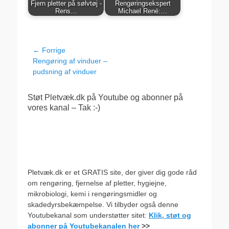
Fjern pletter på sølvtøj -
Rengøringsekspert
Rens…
Michael René:…
Indlægsnavigation
← Forrige
Forrige
Rengøring af vinduer –
indlæg:
pudsning af vinduer
Støt Pletvæk.dk på Youtube og abonner på
vores kanal – Tak :-)
Pletvæk.dk er et GRATIS site, der giver dig gode råd
om rengøring, fjernelse af pletter, hygiejne,
mikrobiologi, kemi i rengøringsmidler og
skadedyrsbekæmpelse. Vi tilbyder også denne
Youtubekanal som understøtter sitet:
Klik, støt og
abonner på Youtubekanalen her
>>