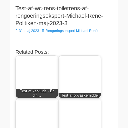
Test-af-wc-rens-toiletrens-af-
rengoeringsekspert-Michael-Rene-
Politiken-maj-2023-3
Udgivet
Forfatter
31. maj 2023
Rengøringsekspert Michael René
den
Related Posts:
Test af karklude - Er
din…
Test af opvaskemiddel