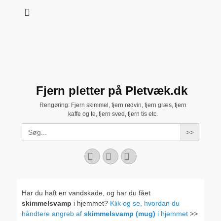
Fjern pletter på Pletvæk.dk
Rengøring: Fjern skimmel, fjern rødvin, fjern græs, fjern
kaffe og te, fjern sved, fjern tis etc.
Search
for:
Facebook
YouTube
Instagram
Har du haft en vandskade, og har du fået
skimmelsvamp
i hjemmet?
Klik og se, hvordan du
håndtere angreb af
skimmelsvamp (mug)
i hjemmet
>>