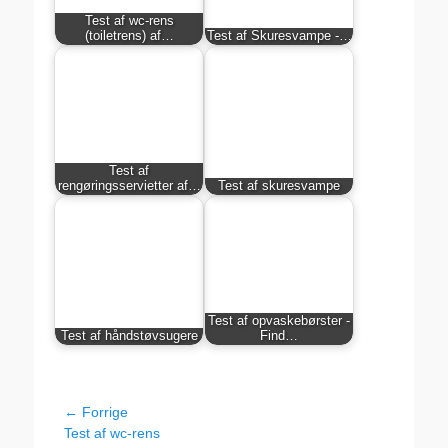
Test af wc-rens
(toiletrens) af…
Test af Skuresvampe -…
Test af
rengøringsservietter af…
Test af skuresvampe
Test af opvaskebørster -
Test af håndstøvsugere
Find…
Indlægsnavigation
← Forrige
Forrige
Test af wc-rens