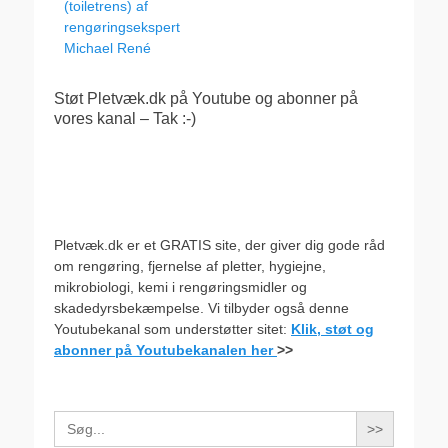
indlæg:
(toiletrens) af
rengøringsekspert
Michael René
Støt Pletvæk.dk på Youtube og abonner på
vores kanal – Tak :-)
Pletvæk.dk er et GRATIS site, der giver dig gode råd
om rengøring, fjernelse af pletter, hygiejne,
mikrobiologi, kemi i rengøringsmidler og
skadedyrsbekæmpelse. Vi tilbyder også denne
Youtubekanal som understøtter sitet:
Klik, støt og
abonner på Youtubekanalen her
>>
Search
for: