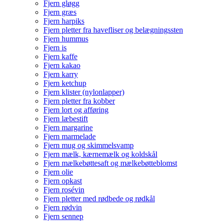
Fjern gløgg
Fjern græs
Fjern harpiks
Fjern pletter fra havefliser og belægningssten
Fjern hummus
Fjern is
Fjern kaffe
Fjern kakao
Fjern karry
Fjern ketchup
Fjern klister (nylonlapper)
Fjern pletter fra kobber
Fjern lort og afføring
Fjern læbestift
Fjern margarine
Fjern marmelade
Fjern mug og skimmelsvamp
Fjern mælk, kærnemælk og koldskål
Fjern mælkebøttesaft og mælkebøtteblomst
Fjern olie
Fjern opkast
Fjern rosévin
Fjern pletter med rødbede og rødkål
Fjern rødvin
Fjern sennep