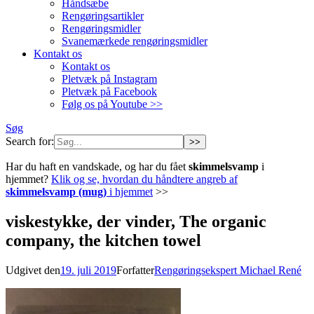
Håndsæbe
Rengøringsartikler
Rengøringsmidler
Svanemærkede rengøringsmidler
Kontakt os
Kontakt os
Pletvæk på Instagram
Pletvæk på Facebook
Følg os på Youtube >>
Søg
Search for:
Har du haft en vandskade, og har du fået
skimmelsvamp
i
hjemmet?
Klik og se, hvordan du håndtere angreb af
skimmelsvamp (mug)
i hjemmet
>>
viskestykke, der vinder, The organic
company, the kitchen towel
Udgivet den
19. juli 2019
Forfatter
Rengøringsekspert Michael René