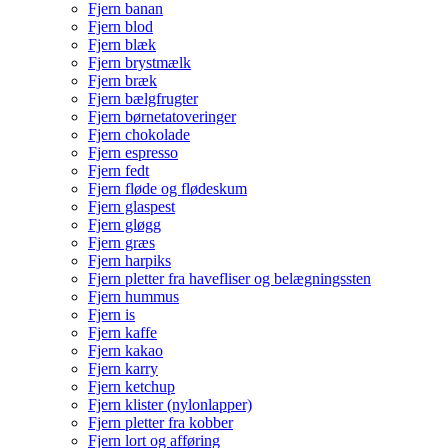
Fjern banan
Fjern blod
Fjern blæk
Fjern brystmælk
Fjern bræk
Fjern bælgfrugter
Fjern børnetatoveringer
Fjern chokolade
Fjern espresso
Fjern fedt
Fjern fløde og flødeskum
Fjern glaspest
Fjern gløgg
Fjern græs
Fjern harpiks
Fjern pletter fra havefliser og belægningssten
Fjern hummus
Fjern is
Fjern kaffe
Fjern kakao
Fjern karry
Fjern ketchup
Fjern klister (nylonlapper)
Fjern pletter fra kobber
Fjern lort og afføring