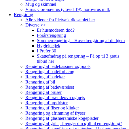
Mug og skimmel
Virus: Coronavirus (Covid-19), norovirus m.fl.
Rengøring
Alle videoer fra Pletvæk.dk samlet her
Diverse >>
Er husmoderen død?
Forårsrengøring
Sommerrengøring – Hovedrengøring af dit hjem
Hygiejnetjek
I Prefer 30
Skattefradrag på rengøring – Få op til 3 gratis
tilbud her
Rengøring af badebassiner og pools
Rengøring af badeforhæng
Rengøring af badekar
Rengøring af bil
Rengøring af badeværelset
Rengøring af bruser
Rengøring af brændeovn og pejs
Rengøring af brødrister
Rengøring af fliser og klinker
Rengøring og afrimning af fryser
Rengøring af glasmeramiske kogeplader
Rengøring af grill | Trænger din grill til en rengøring?
Rengøring af havefliser og rengøring af belægningssten