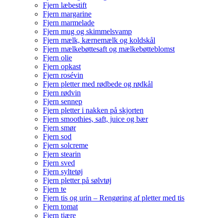
Fjern læbestift
Fjern margarine
Fjern marmelade
Fjern mug og skimmelsvamp
Fjern mælk, kærnemælk og koldskål
Fjern mælkebøttesaft og mælkebøtteblomst
Fjern olie
Fjern opkast
Fjern rosévin
Fjern pletter med rødbede og rødkål
Fjern rødvin
Fjern sennep
Fjern pletter i nakken på skjorten
Fjern smoothies, saft, juice og bær
Fjern smør
Fjern sod
Fjern solcreme
Fjern stearin
Fjern sved
Fjern syltetøj
Fjern pletter på sølvtøj
Fjern te
Fjern tis og urin – Rengøring af pletter med tis
Fjern tomat
Fjern tjære