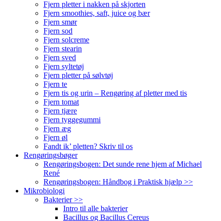
Fjern pletter i nakken på skjorten
Fjern smoothies, saft, juice og bær
Fjern smør
Fjern sod
Fjern solcreme
Fjern stearin
Fjern sved
Fjern syltetøj
Fjern pletter på sølvtøj
Fjern te
Fjern tis og urin – Rengøring af pletter med tis
Fjern tomat
Fjern tjære
Fjern tyggegummi
Fjern æg
Fjern øl
Fandt ik’ pletten? Skriv til os
Rengøringsbøger
Rengøringsbogen: Det sunde rene hjem af Michael
René
Rengøringsbogen: Håndbog i Praktisk hjælp >>
Mikrobiologi
Bakterier >>
Intro til alle bakterier
Bacillus og Bacillus Cereus