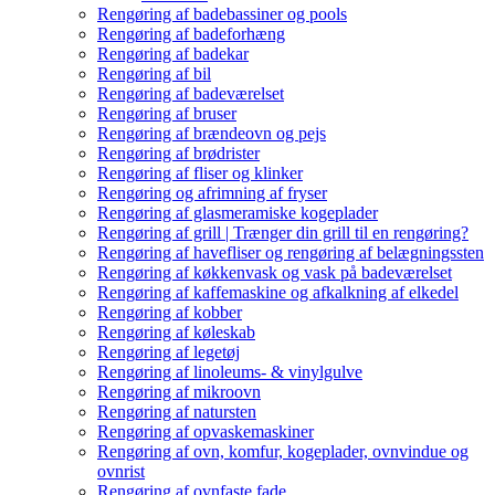
Rengøring af badebassiner og pools
Rengøring af badeforhæng
Rengøring af badekar
Rengøring af bil
Rengøring af badeværelset
Rengøring af bruser
Rengøring af brændeovn og pejs
Rengøring af brødrister
Rengøring af fliser og klinker
Rengøring og afrimning af fryser
Rengøring af glasmeramiske kogeplader
Rengøring af grill | Trænger din grill til en rengøring?
Rengøring af havefliser og rengøring af belægningssten
Rengøring af køkkenvask og vask på badeværelset
Rengøring af kaffemaskine og afkalkning af elkedel
Rengøring af kobber
Rengøring af køleskab
Rengøring af legetøj
Rengøring af linoleums- & vinylgulve
Rengøring af mikroovn
Rengøring af natursten
Rengøring af opvaskemaskiner
Rengøring af ovn, komfur, kogeplader, ovnvindue og
ovnrist
Rengøring af ovnfaste fade