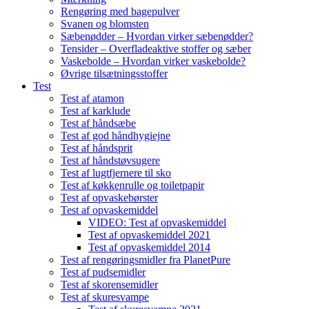
Rengøring med bagepulver
Svanen og blomsten
Sæbenødder – Hvordan virker sæbenødder?
Tensider – Overfladeaktive stoffer og sæber
Vaskebolde – Hvordan virker vaskebolde?
Øvrige tilsætningsstoffer
Test
Test af atamon
Test af karklude
Test af håndsæbe
Test af god håndhygiejne
Test af håndsprit
Test af håndstøvsugere
Test af lugtfjernere til sko
Test af køkkenrulle og toiletpapir
Test af opvaskebørster
Test af opvaskemiddel
VIDEO: Test af opvaskemiddel
Test af opvaskemiddel 2021
Test af opvaskemiddel 2014
Test af rengøringsmidler fra PlanetPure
Test af pudsemidler
Test af skorensemidler
Test af skuresvampe