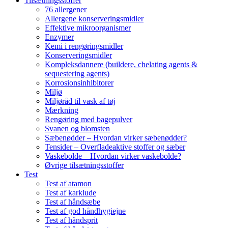
Tilsætningsstoffer
76 allergener
Allergene konserveringsmidler
Effektive mikroorganismer
Enzymer
Kemi i rengøringsmidler
Konserveringsmidler
Kompleksdannere (buildere, chelating agents &
sequestering agents)
Korrosionsinhibitorer
Miljø
Miljøråd til vask af tøj
Mærkning
Rengøring med bagepulver
Svanen og blomsten
Sæbenødder – Hvordan virker sæbenødder?
Tensider – Overfladeaktive stoffer og sæber
Vaskebolde – Hvordan virker vaskebolde?
Øvrige tilsætningsstoffer
Test
Test af atamon
Test af karklude
Test af håndsæbe
Test af god håndhygiejne
Test af håndsprit