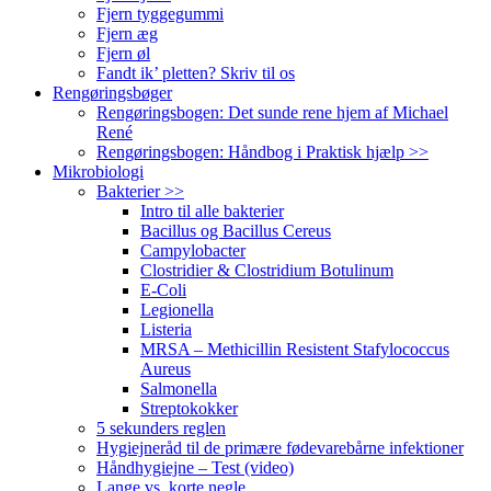
Fjern tyggegummi
Fjern æg
Fjern øl
Fandt ik’ pletten? Skriv til os
Rengøringsbøger
Rengøringsbogen: Det sunde rene hjem af Michael
René
Rengøringsbogen: Håndbog i Praktisk hjælp >>
Mikrobiologi
Bakterier >>
Intro til alle bakterier
Bacillus og Bacillus Cereus
Campylobacter
Clostridier & Clostridium Botulinum
E-Coli
Legionella
Listeria
MRSA – Methicillin Resistent Stafylococcus
Aureus
Salmonella
Streptokokker
5 sekunders reglen
Hygiejneråd til de primære fødevarebårne infektioner
Håndhygiejne – Test (video)
Lange vs. korte negle