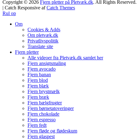
Copyright © 2026
Fjern pletter på Pletvæk.dk
. All Rights Reserved.
| Catch Responsive af
Catch Themes
Rul op
Om
Cookies & Adds
Om pletvæk.dk
Privatlivspolitik
Translate site
Fjern pletter
Alle videoer fra Pletvæk.dk samlet her
Fjern ansigtsmaling
Fjern avocado
Fjern banan
Fjern blod
Fjern blæk
Fjern brystmælk
Fjern bræk
Fjern bælgfrugter
Fjern børnetatoveringer
Fjern chokolade
Fjern espresso
Fjern fedt
Fjern fløde og flødeskum
Fjern glaspest