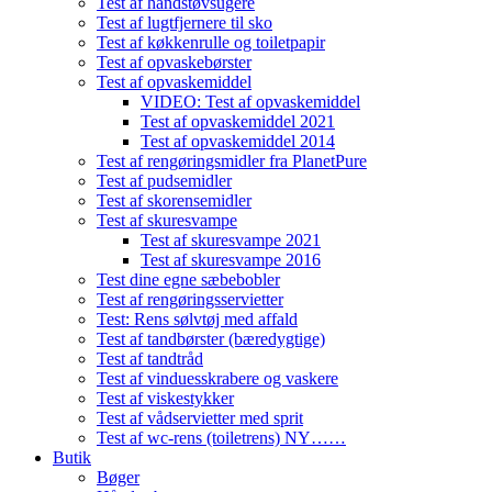
Test af håndstøvsugere
Test af lugtfjernere til sko
Test af køkkenrulle og toiletpapir
Test af opvaskebørster
Test af opvaskemiddel
VIDEO: Test af opvaskemiddel
Test af opvaskemiddel 2021
Test af opvaskemiddel 2014
Test af rengøringsmidler fra PlanetPure
Test af pudsemidler
Test af skorensemidler
Test af skuresvampe
Test af skuresvampe 2021
Test af skuresvampe 2016
Test dine egne sæbebobler
Test af rengøringsservietter
Test: Rens sølvtøj med affald
Test af tandbørster (bæredygtige)
Test af tandtråd
Test af vinduesskrabere og vaskere
Test af viskestykker
Test af vådservietter med sprit
Test af wc-rens (toiletrens) NY……
Butik
Bøger