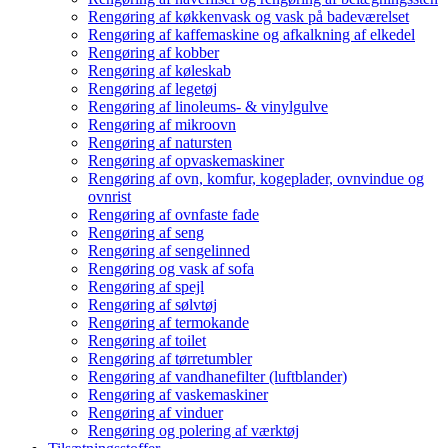
Rengøring af køkkenvask og vask på badeværelset
Rengøring af kaffemaskine og afkalkning af elkedel
Rengøring af kobber
Rengøring af køleskab
Rengøring af legetøj
Rengøring af linoleums- & vinylgulve
Rengøring af mikroovn
Rengøring af natursten
Rengøring af opvaskemaskiner
Rengøring af ovn, komfur, kogeplader, ovnvindue og
ovnrist
Rengøring af ovnfaste fade
Rengøring af seng
Rengøring af sengelinned
Rengøring og vask af sofa
Rengøring af spejl
Rengøring af sølvtøj
Rengøring af termokande
Rengøring af toilet
Rengøring af tørretumbler
Rengøring af vandhanefilter (luftblander)
Rengøring af vaskemaskiner
Rengøring af vinduer
Rengøring og polering af værktøj