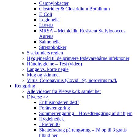
Campylobacter
Clostridier & Clostridium Botulinum
E-Coli
Legionella
Listeria
MRSA – Methicillin Resistent Stafylococcus
Aureus
Salmonella
Streptokokker
5 sekunders reglen
Hygiejneråd til de primære fødevarebårne infektioner
Håndhygiejne – Test (video)
Lange vs. korte negle
Mug og skimmel
Virus: Coronavirus (Covid-19), norovirus m.fl.
Rengøring
Alle videoer fra Pletvæk.dk samlet her
Diverse >>
Er husmoderen død?
Forårsrengøring
Sommerrengøring – Hovedrengøring af dit hjem
Hygiejnetjek
I Prefer 30
Skattefradrag på rengøring – Få op til 3 gratis
tilbud her