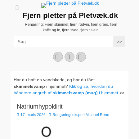
Fjern pletter på Pletvæk.dk
Rengøring: Fjern skimmel, fjern rødvin, fjern græs, fjern
kaffe og te, fjern sved, fjern tis etc.
Search
for:
Facebook
YouTube
Instagram
Har du haft en vandskade, og har du fået
skimmelsvamp
i hjemmet?
Klik og se, hvordan du
håndtere angreb af
skimmelsvamp (mug)
i hjemmet
>>
Natriumhypoklirit
Udgivet
Forfatter
17. marts 2026
Rengøringsekspert Michael René
den