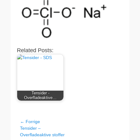
Related Posts:
Tensider -
Overfladeaktive…
Indlægsnavigation
← Forrige
Forrige
Tensider –
indlæg:
Overfladeaktive stoffer