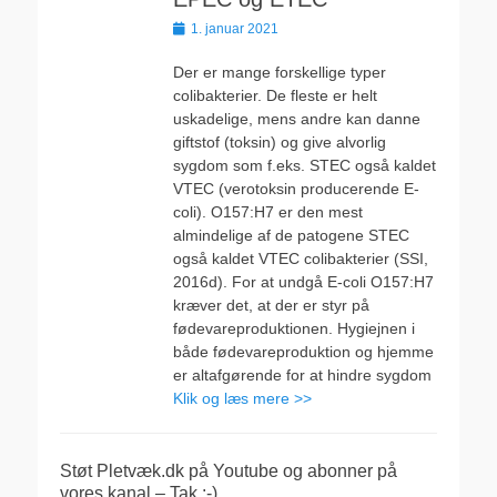
Udgivet
1. januar 2021
den
Der er mange forskellige typer
colibakterier. De fleste er helt
uskadelige, mens andre kan danne
giftstof (toksin) og give alvorlig
sygdom som f.eks. STEC også kaldet
VTEC (verotoksin producerende E-
coli). O157:H7 er den mest
almindelige af de patogene STEC
også kaldet VTEC colibakterier (SSI,
2016d). For at undgå E-coli O157:H7
kræver det, at der er styr på
fødevareproduktionen. Hygiejnen i
både fødevareproduktion og hjemme
er altafgørende for at hindre sygdom
Klik og læs mere >>
Støt Pletvæk.dk på Youtube og abonner på
vores kanal – Tak :-)