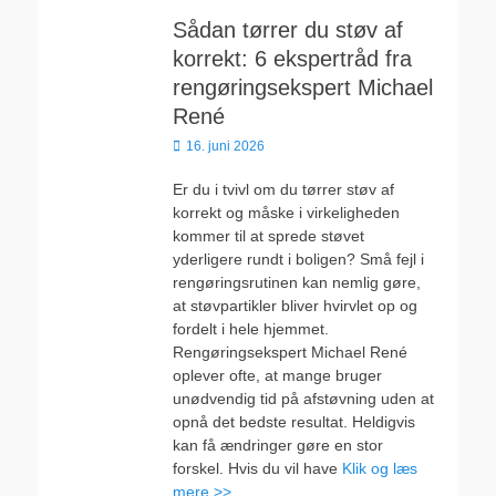
Sådan tørrer du støv af
korrekt: 6 ekspertråd fra
rengøringsekspert Michael
René
Udgivet
16. juni 2026
den
Er du i tvivl om du tørrer støv af
korrekt og måske i virkeligheden
kommer til at sprede støvet
yderligere rundt i boligen? Små fejl i
rengøringsrutinen kan nemlig gøre,
at støvpartikler bliver hvirvlet op og
fordelt i hele hjemmet.
Rengøringsekspert Michael René
oplever ofte, at mange bruger
unødvendig tid på afstøvning uden at
opnå det bedste resultat. Heldigvis
kan få ændringer gøre en stor
forskel. Hvis du vil have
Klik og læs
mere >>