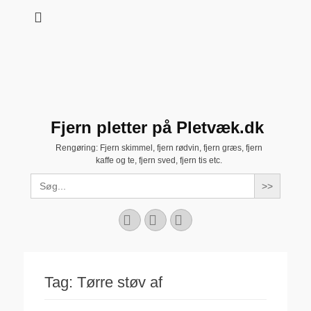
Fjern pletter på Pletvæk.dk
Rengøring: Fjern skimmel, fjern rødvin, fjern græs, fjern
kaffe og te, fjern sved, fjern tis etc.
Search
for:
Facebook
YouTube
Instagram
Tag:
Tørre støv af