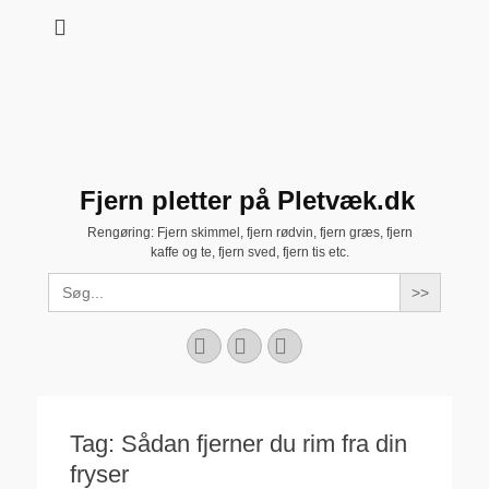
Fjern pletter på Pletvæk.dk
Rengøring: Fjern skimmel, fjern rødvin, fjern græs, fjern
kaffe og te, fjern sved, fjern tis etc.
Search
for:
Facebook
YouTube
Instagram
Tag:
Sådan fjerner du rim fra din
fryser