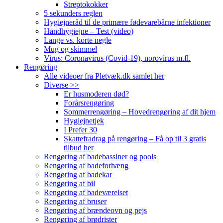
Streptokokker
5 sekunders reglen
Hygiejneråd til de primære fødevarebårne infektioner
Håndhygiejne – Test (video)
Lange vs. korte negle
Mug og skimmel
Virus: Coronavirus (Covid-19), norovirus m.fl.
Rengøring
Alle videoer fra Pletvæk.dk samlet her
Diverse >>
Er husmoderen død?
Forårsrengøring
Sommerrengøring – Hovedrengøring af dit hjem
Hygiejnetjek
I Prefer 30
Skattefradrag på rengøring – Få op til 3 gratis
tilbud her
Rengøring af badebassiner og pools
Rengøring af badeforhæng
Rengøring af badekar
Rengøring af bil
Rengøring af badeværelset
Rengøring af bruser
Rengøring af brændeovn og pejs
Rengøring af brødrister