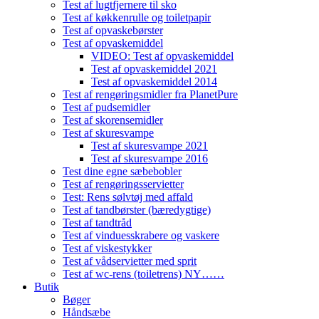
Test af lugtfjernere til sko
Test af køkkenrulle og toiletpapir
Test af opvaskebørster
Test af opvaskemiddel
VIDEO: Test af opvaskemiddel
Test af opvaskemiddel 2021
Test af opvaskemiddel 2014
Test af rengøringsmidler fra PlanetPure
Test af pudsemidler
Test af skorensemidler
Test af skuresvampe
Test af skuresvampe 2021
Test af skuresvampe 2016
Test dine egne sæbebobler
Test af rengøringsservietter
Test: Rens sølvtøj med affald
Test af tandbørster (bæredygtige)
Test af tandtråd
Test af vinduesskrabere og vaskere
Test af viskestykker
Test af vådservietter med sprit
Test af wc-rens (toiletrens) NY……
Butik
Bøger
Håndsæbe