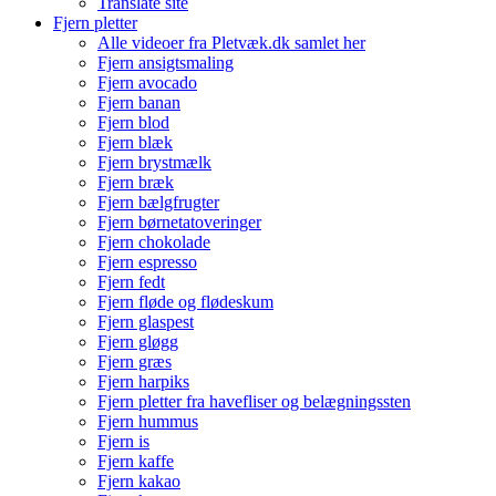
Translate site
Fjern pletter
Alle videoer fra Pletvæk.dk samlet her
Fjern ansigtsmaling
Fjern avocado
Fjern banan
Fjern blod
Fjern blæk
Fjern brystmælk
Fjern bræk
Fjern bælgfrugter
Fjern børnetatoveringer
Fjern chokolade
Fjern espresso
Fjern fedt
Fjern fløde og flødeskum
Fjern glaspest
Fjern gløgg
Fjern græs
Fjern harpiks
Fjern pletter fra havefliser og belægningssten
Fjern hummus
Fjern is
Fjern kaffe
Fjern kakao