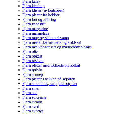
Fjern karry
Fjern ketchup
Fjern klister (nylonlapper)
Fjern pletter fra kobber
Fjern lort og afføring
Fjern læbestift
Fjern margarine
Fjern marmelade
Fjern mug og skimmelsvamp
Fjern mælk, kærnemælk og koldskål
Fjern mælkebøttesaft og mælkebøtteblomst
Fjern olie
Fjern opkast
Fjern rosévin
Fjern pletter med rødbede og rødkål
Fjern rødvin
Fjern sennep
Fjern pletter i nakken på skjorten
Fjern smoothies, saft, juice og bær
Fjern smør
Fjern sod
Fjern solcreme
Fjern stearin
Fjern sved
Fjern syltetøj