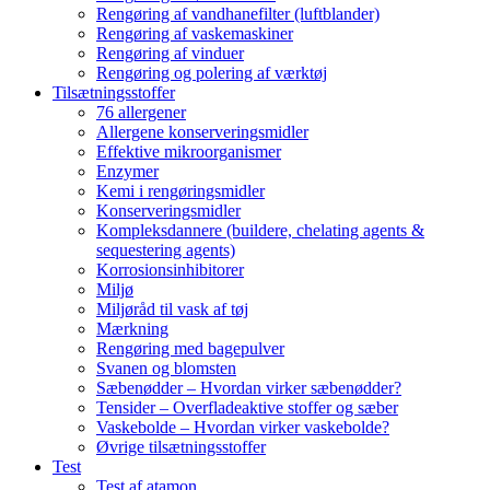
Rengøring af vandhanefilter (luftblander)
Rengøring af vaskemaskiner
Rengøring af vinduer
Rengøring og polering af værktøj
Tilsætningsstoffer
76 allergener
Allergene konserveringsmidler
Effektive mikroorganismer
Enzymer
Kemi i rengøringsmidler
Konserveringsmidler
Kompleksdannere (buildere, chelating agents &
sequestering agents)
Korrosionsinhibitorer
Miljø
Miljøråd til vask af tøj
Mærkning
Rengøring med bagepulver
Svanen og blomsten
Sæbenødder – Hvordan virker sæbenødder?
Tensider – Overfladeaktive stoffer og sæber
Vaskebolde – Hvordan virker vaskebolde?
Øvrige tilsætningsstoffer
Test
Test af atamon