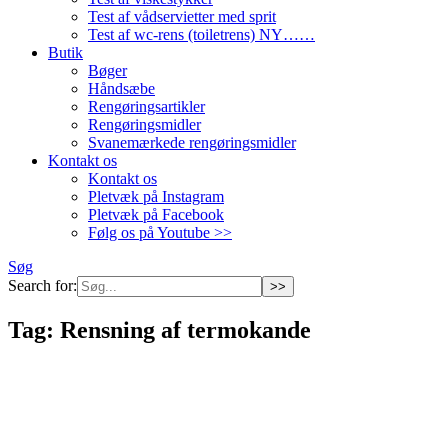
Test af vådservietter med sprit
Test af wc-rens (toiletrens) NY……
Butik
Bøger
Håndsæbe
Rengøringsartikler
Rengøringsmidler
Svanemærkede rengøringsmidler
Kontakt os
Kontakt os
Pletvæk på Instagram
Pletvæk på Facebook
Følg os på Youtube >>
Søg
Search for:
Tag:
Rensning af termokande