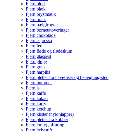
Fjern blod
Fjern blæk
Fjern brystmælk
Fjern bræk
Fjern bælgfrugter
Fjern børnetatoveringer
Fjern chokolade
Fjern espresso
Fjern fedt
Fjern fløde og flødeskum
Fjern glaspest
Fjern gløgg
Fjern græs
Fjern harpiks
Fjern pletter fra havefliser og belægningssten
Fjern hummus
Fjern is
Fjern kaffe
Fjern kakao
Fjern karry
Fjern ketchup
Fjern klister (nylonlapper)
Fjern pletter fra kobber
Fjern lort og afføring
Fjern læbestift