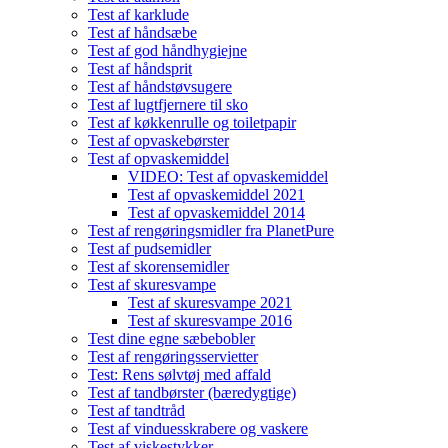
Test af karklude
Test af håndsæbe
Test af god håndhygiejne
Test af håndsprit
Test af håndstøvsugere
Test af lugtfjernere til sko
Test af køkkenrulle og toiletpapir
Test af opvaskebørster
Test af opvaskemiddel
VIDEO: Test af opvaskemiddel
Test af opvaskemiddel 2021
Test af opvaskemiddel 2014
Test af rengøringsmidler fra PlanetPure
Test af pudsemidler
Test af skorensemidler
Test af skuresvampe
Test af skuresvampe 2021
Test af skuresvampe 2016
Test dine egne sæbebobler
Test af rengøringsservietter
Test: Rens sølvtøj med affald
Test af tandbørster (bæredygtige)
Test af tandtråd
Test af vinduesskrabere og vaskere
Test af viskestykker