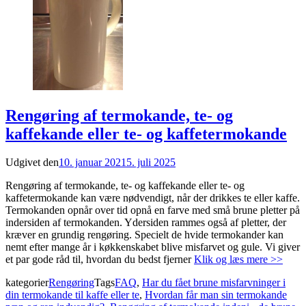
Rengøring af termokande, te- og
kaffekande eller te- og kaffetermokande
Udgivet den
10. januar 2021
5. juli 2025
Rengøring af termokande, te- og kaffekande eller te- og
kaffetermokande kan være nødvendigt, når der drikkes te eller kaffe.
Termokanden opnår over tid opnå en farve med små brune pletter på
indersiden af termokanden. Ydersiden rammes også af pletter, der
kræver en grundig rengøring. Specielt de hvide termokander kan
nemt efter mange år i køkkenskabet blive misfarvet og gule. Vi giver
et par gode råd til, hvordan du bedst fjerner
Klik og læs mere >>
kategorier
Rengøring
Tags
FAQ
,
Har du fået brune misfarvninger i
din termokande til kaffe eller te
,
Hvordan får man sin termokande