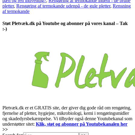
pæn og ren indvendig?
,
Rengøring af termokande indeni - de brune
pletter
,
Rengøring af termokande udenpå - de gule pletter
,
Rensning
af termokande
Støt Pletvæk.dk på Youtube og abonner på vores kanal – Tak
:-)
Pletvæk.dk er et GRATIS site, der giver dig gode råd om rengøring,
fjernelse af pletter, hygiejne, mikrobiologi, kemi i rengøringsmidler
og skadedyrsbekæmpelse. Vi tilbyder også denne Youtubekanal som
understøtter sitet:
Klik, støt og abonner på Youtubekanalen her
>>