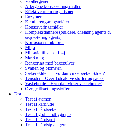
76 allergener
Allergene konserveringsmidler
Effektive mikroorganismer
Enzymer
Kemi i rengøringsmidler
Konserveringsmidler
Kompleksdannere (buildere, chelating agents &
sequestering agents)
Korrosionsinhibitorer
Miljø
Miljøråd til vask af tøj
Mærkning
Rengøring med bagepulver
Svanen og blomsten
Sæbenødder – Hvordan virker sæbenødder?
Tensider – Overfladeaktive stoffer og sæber
Vaskebolde – Hvordan virker vaskebolde?
Øvrige tilsætningsstoffer
Test
Test af atamon
Test af karklude
Test af håndsæbe
Test af god håndhygiejne
Test af håndsprit
Test af håndstøvsugere