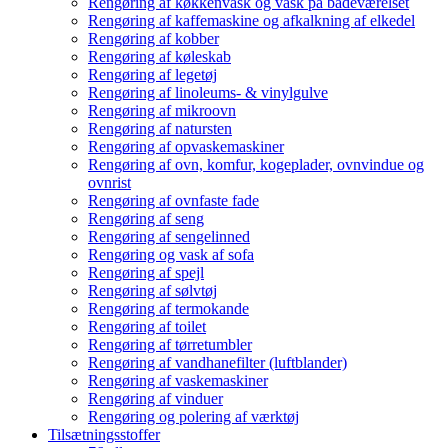
Rengøring af køkkenvask og vask på badeværelset
Rengøring af kaffemaskine og afkalkning af elkedel
Rengøring af kobber
Rengøring af køleskab
Rengøring af legetøj
Rengøring af linoleums- & vinylgulve
Rengøring af mikroovn
Rengøring af natursten
Rengøring af opvaskemaskiner
Rengøring af ovn, komfur, kogeplader, ovnvindue og
ovnrist
Rengøring af ovnfaste fade
Rengøring af seng
Rengøring af sengelinned
Rengøring og vask af sofa
Rengøring af spejl
Rengøring af sølvtøj
Rengøring af termokande
Rengøring af toilet
Rengøring af tørretumbler
Rengøring af vandhanefilter (luftblander)
Rengøring af vaskemaskiner
Rengøring af vinduer
Rengøring og polering af værktøj
Tilsætningsstoffer