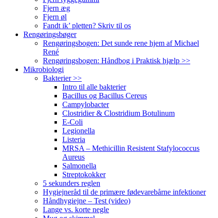
Fjern æg
Fjern øl
Fandt ik’ pletten? Skriv til os
Rengøringsbøger
Rengøringsbogen: Det sunde rene hjem af Michael
René
Rengøringsbogen: Håndbog i Praktisk hjælp >>
Mikrobiologi
Bakterier >>
Intro til alle bakterier
Bacillus og Bacillus Cereus
Campylobacter
Clostridier & Clostridium Botulinum
E-Coli
Legionella
Listeria
MRSA – Methicillin Resistent Stafylococcus
Aureus
Salmonella
Streptokokker
5 sekunders reglen
Hygiejneråd til de primære fødevarebårne infektioner
Håndhygiejne – Test (video)
Lange vs. korte negle