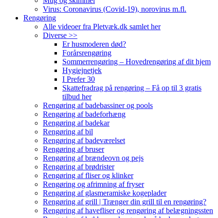
Mug og skimmel
Virus: Coronavirus (Covid-19), norovirus m.fl.
Rengøring
Alle videoer fra Pletvæk.dk samlet her
Diverse >>
Er husmoderen død?
Forårsrengøring
Sommerrengøring – Hovedrengøring af dit hjem
Hygiejnetjek
I Prefer 30
Skattefradrag på rengøring – Få op til 3 gratis
tilbud her
Rengøring af badebassiner og pools
Rengøring af badeforhæng
Rengøring af badekar
Rengøring af bil
Rengøring af badeværelset
Rengøring af bruser
Rengøring af brændeovn og pejs
Rengøring af brødrister
Rengøring af fliser og klinker
Rengøring og afrimning af fryser
Rengøring af glasmeramiske kogeplader
Rengøring af grill | Trænger din grill til en rengøring?
Rengøring af havefliser og rengøring af belægningssten