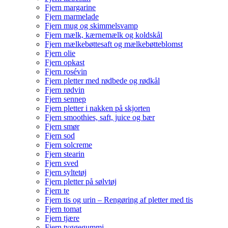
Fjern margarine
Fjern marmelade
Fjern mug og skimmelsvamp
Fjern mælk, kærnemælk og koldskål
Fjern mælkebøttesaft og mælkebøtteblomst
Fjern olie
Fjern opkast
Fjern rosévin
Fjern pletter med rødbede og rødkål
Fjern rødvin
Fjern sennep
Fjern pletter i nakken på skjorten
Fjern smoothies, saft, juice og bær
Fjern smør
Fjern sod
Fjern solcreme
Fjern stearin
Fjern sved
Fjern syltetøj
Fjern pletter på sølvtøj
Fjern te
Fjern tis og urin – Rengøring af pletter med tis
Fjern tomat
Fjern tjære
Fjern tyggegummi