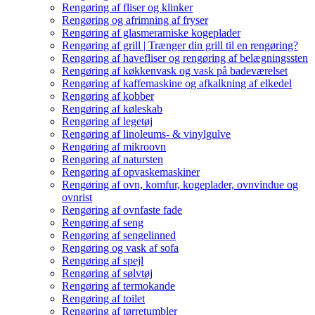
Rengøring af fliser og klinker
Rengøring og afrimning af fryser
Rengøring af glasmeramiske kogeplader
Rengøring af grill | Trænger din grill til en rengøring?
Rengøring af havefliser og rengøring af belægningssten
Rengøring af køkkenvask og vask på badeværelset
Rengøring af kaffemaskine og afkalkning af elkedel
Rengøring af kobber
Rengøring af køleskab
Rengøring af legetøj
Rengøring af linoleums- & vinylgulve
Rengøring af mikroovn
Rengøring af natursten
Rengøring af opvaskemaskiner
Rengøring af ovn, komfur, kogeplader, ovnvindue og
ovnrist
Rengøring af ovnfaste fade
Rengøring af seng
Rengøring af sengelinned
Rengøring og vask af sofa
Rengøring af spejl
Rengøring af sølvtøj
Rengøring af termokande
Rengøring af toilet
Rengøring af tørretumbler