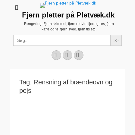
Fjern pletter på Pletvæk.dk
Rengøring: Fjern skimmel, fjern rødvin, fjern græs, fjern
kaffe og te, fjern sved, fjern tis etc.
Search
for:
Facebook
YouTube
Instagram
Tag:
Rensning af brændeovn og
pejs