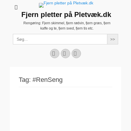
Fjern pletter på Pletvæk.dk
Rengøring: Fjern skimmel, fjern rødvin, fjern græs, fjern
kaffe og te, fjern sved, fjern tis etc.
Search
for:
Facebook
YouTube
Instagram
Tag:
#RenSeng