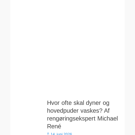
Hvor ofte skal dyner og
hovedpuder vaskes? Af
rengøringsekspert Michael
René
Udgivet
14. juni 2026