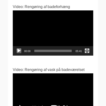
Video: Rengøring af badeforhæng
Videoafspiller
00:00
05:41
Video: Rengøring af vask på badeværelset