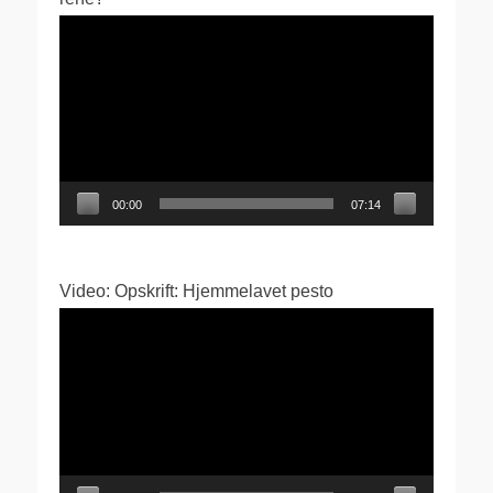
Videoafspiller
00:00
07:14
Video: Opskrift: Hjemmelavet pesto
Videoafspiller