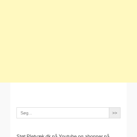
Search
for:
Støt Pletvæk.dk på Youtube og abonner på