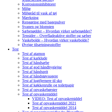
Korrosionsinhibitorer
Miljø
Miljøråd til vask af tøj
Mærkning
Rengøring med bagepulver
Svanen og blomsten
Sæbenødder – Hvordan virker sæbenødder?
Tensider – Overfladeaktive stoffer og sæber
Vaskebolde – Hvordan virker vaskebolde?
Øvrige tilsætningsstoffer
Test
Test af atamon
Test af karklude
Test af håndsæbe
Test af god håndhygiejne
Test af håndsprit
Test af håndstøvsugere
Test af lugtfjernere til sko
Test af køkkenrulle og toiletpapir
Test af opvaskebørster
Test af opvaskemiddel
VIDEO: Test af opvaskemiddel
Test af opvaskemiddel 2021
Test af opvaskemiddel 2014