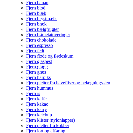
Fjern banan
Fjern blod
Fjern blæk
Fjern brystmælk
Fjern bræk
Fjern bælgfrugter
Fjern børnetatoveringer
Fjern chokolade
Fjern espresso
Fjern fedt
Fjern fløde og flødeskum
Fjern glaspest
Fjern gløgg
Fjern græs
Fjern harpiks
Fjern pletter fra havefliser og belægningssten
Fjern hummus
Fjern is
Fjern kaffe
Fjern kakao
Fjern karry
Fjern ketchup
Fjern klister (nylonlapper)
Fjern pletter fra kobber
Fjern lort og afføring