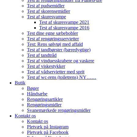
Test af rengøringsmidler fra PlanetPure
Test af pudsemidler
Test af skorensemidler
Test af skuresvampe
Test af skuresvampe 2021
Test af skuresvampe 2016
Test dine egne sæbebobler
Test af rengøringsservietter
Test: Rens sølvtøj med affald
Test af tandbørster (bæredygtige)
Test af tandtråd
Test af vinduesskrabere og vaskere
Test af viskestykker
Test af vådservietter med sprit
Test af wc-rens (toiletrens) NY……
Butik
Bøger
Håndsæbe
Rengøringsartikler
Rengøringsmidler
Svanemærkede rengøringsmidler
Kontakt os
Kontakt os
Pletvæk på Instagram
Pletvæk på Facebook