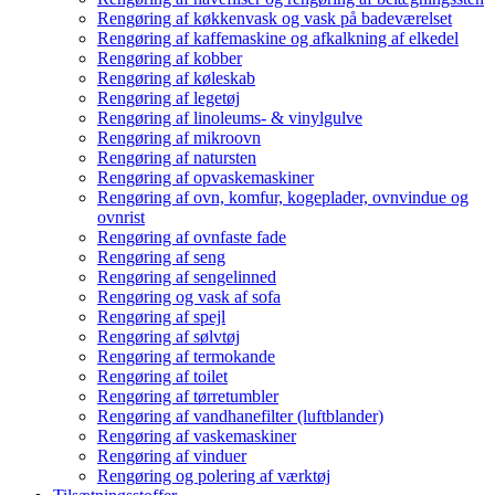
Rengøring af køkkenvask og vask på badeværelset
Rengøring af kaffemaskine og afkalkning af elkedel
Rengøring af kobber
Rengøring af køleskab
Rengøring af legetøj
Rengøring af linoleums- & vinylgulve
Rengøring af mikroovn
Rengøring af natursten
Rengøring af opvaskemaskiner
Rengøring af ovn, komfur, kogeplader, ovnvindue og
ovnrist
Rengøring af ovnfaste fade
Rengøring af seng
Rengøring af sengelinned
Rengøring og vask af sofa
Rengøring af spejl
Rengøring af sølvtøj
Rengøring af termokande
Rengøring af toilet
Rengøring af tørretumbler
Rengøring af vandhanefilter (luftblander)
Rengøring af vaskemaskiner
Rengøring af vinduer
Rengøring og polering af værktøj