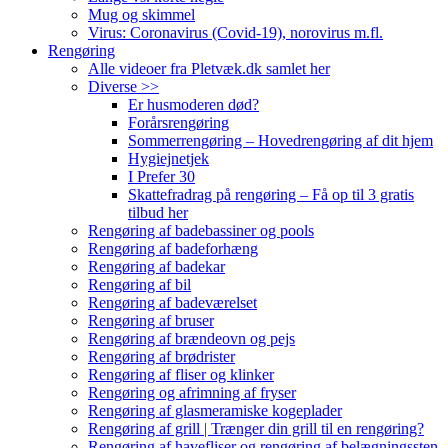
Mug og skimmel
Virus: Coronavirus (Covid-19), norovirus m.fl.
Rengøring
Alle videoer fra Pletvæk.dk samlet her
Diverse >>
Er husmoderen død?
Forårsrengøring
Sommerrengøring – Hovedrengøring af dit hjem
Hygiejnetjek
I Prefer 30
Skattefradrag på rengøring – Få op til 3 gratis
tilbud her
Rengøring af badebassiner og pools
Rengøring af badeforhæng
Rengøring af badekar
Rengøring af bil
Rengøring af badeværelset
Rengøring af bruser
Rengøring af brændeovn og pejs
Rengøring af brødrister
Rengøring af fliser og klinker
Rengøring og afrimning af fryser
Rengøring af glasmeramiske kogeplader
Rengøring af grill | Trænger din grill til en rengøring?
Rengøring af havefliser og rengøring af belægningssten