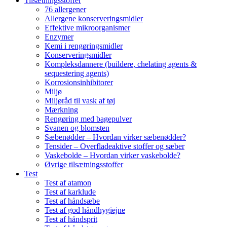
Tilsætningsstoffer
76 allergener
Allergene konserveringsmidler
Effektive mikroorganismer
Enzymer
Kemi i rengøringsmidler
Konserveringsmidler
Kompleksdannere (buildere, chelating agents &
sequestering agents)
Korrosionsinhibitorer
Miljø
Miljøråd til vask af tøj
Mærkning
Rengøring med bagepulver
Svanen og blomsten
Sæbenødder – Hvordan virker sæbenødder?
Tensider – Overfladeaktive stoffer og sæber
Vaskebolde – Hvordan virker vaskebolde?
Øvrige tilsætningsstoffer
Test
Test af atamon
Test af karklude
Test af håndsæbe
Test af god håndhygiejne
Test af håndsprit