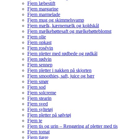
Fjern læbestift
Fjern margarine
Fjern marmelade
Fjern mug og skimmelsvamp
Fjern mælk, kærnemælk og koldskål
Fjern mælkebøttesaft og mælkebøtteblomst
Fjern olie
Fjern opkast
Fjern rosévin
Fjern pletter med rødbede og rødkål
Fjern rødvin
Fjern sennep
Fjern pletter i nakken på skjorten
Fjern smoothies, saft, juice og bær
Fjern smør
Fjern sod
Fjern solcreme
Fjern stearin
Fjern sved
Fjern syltetøj
Fjern pletter på sølvtøj
Fjern te
Fjern tis og urin – Rengøring af pletter med tis
Fjern tomat
Fjern tjære