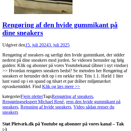
Rengøring af den hvide gummikant på
dine sneakers
Udgivet den
15. juli 2024
3. juli 2025
Rengøring af sneakers og særligt den hvide gummikant, der sidder
nederst på dine sneakers mod jorden. Se videoen herunder og følg
guiden: Klik og abonner på vores Youtubekanal (åbner i nyt vindue)
>> Hvordan rengøres sneakers bedst? Se metoden her Rengøring af
sneakers er herunder delt op i en række trin: Trin 1.1. Hæld 1 liter
lunt vand op i en spand og tilsæt et par dråber miljømærket
opvaskemiddel. Find
Klik og læs mere >>
kategorier
Fjern pletter
Tags
Rengøring af sneakers
,
Rengøringsekspert Michael René
,
rens den hvide gummikant på
sneakers
,
Rensning af hvide sneakers
,
Video sådan renser du
sneakers
Støt Pletvæk.dk på Youtube og abonner på vores kanal – Tak
:-)