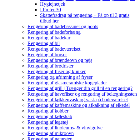
Hygiejnetjek
I Prefer 30
Skattefradrag på rengøring – Få op til 3 gratis
tilbud her
Rengøring af badebassiner og pools
Rengøring af badeforhæng
Rengøring af badekar
Rengøring af bil
Rengøring af badeværelset
Rengøring af bruser
Rengøring af brændeovn og pejs
Rengøring af brødrister
Rengøring af fliser og klinker
Rengøring og afrimning af fryser
Rengøring af glasmeramiske kogeplader
Rengøring af grill | Trænger din grill til en rengøring?
Rengøring af havefliser og rengøring af belægningssten
Rengøring af køkkenvask og vask på badeværelset
Rengøring af kaffemaskine og afkalkning af elkedel
Rengøring af kobber
Rengøring af køleskab
Rengøring af legetøj
Rengøring af linoleums- & vinylgulve
Rengøring af mikroovn
Rengøring af natursten