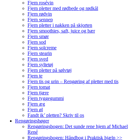
Fjern rosévin
Fjern pletter med rødbede og rødkål
Fjern rødvin
Fjern sennep
Fjern pletter i nakken på skjorten
Fjern smoothies, saft, juice og bær
Fjern smør
Fjern sod
Fjern solcreme
Fjern stearin
Fjern sved
Fjern syltetøj
Fjern pletter på sølvtøj
Fjern te
Fjern tis og urin – Rengøring af pletter med tis
Fjern tomat
Fjern tjære
Fjern tyggegummi
Fjern æg
Fjern øl
Fandt ik’ pletten? Skriv til os
Rengøringsbøger
Rengøringsbogen: Det sunde rene hjem af Michael
René
Rengøringsbogen: Håndbog i Praktisk hjælp >>