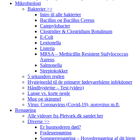
Mikrobiologi
Bakterier >>
Intro til alle bakterier
Bacillus og Bacillus Cereus
Campylobacter
Clostridier & Clostridium Botulinum
E-Coli
Legionella
Listeria
MRSA – Methicillin Resistent Stafylococcus
Aureus
Salmonella
Streptokokker
5 sekunders reglen
Hygiejneråd til de primære fødevarebårne infektioner
Håndhygiejne – Test (video)
Lange vs. korte negle
Mug og skimmel
Virus: Coronavirus (Covid-19), norovirus m.fl.
Rengøring
Alle videoer fra Pletvæk.dk samlet her
Diverse >>
Er husmoderen død?
Forårsrengøring
Sommerrengøring – Hovedrengøring af dit hjem