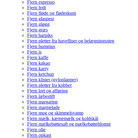
Fjern espresso
Fjern fedt
Fjern fløde og flødeskum
Fjern glaspest
Fjern gløgg
Fjern græs
Fjern harpiks
Fjern pletter fra havefliser og belægningssten
Fjern hummus
Fjern is
Fjern kaffe
Fjern kakao
Fjern karry
Fjern ketchup
Fjern klister (nylonlapper)
Fjern pletter fra kobber
Fjern lort og afføring
Fjern læbestift
Fjern margarine
Fjern marmelade
Fjern mug og skimmelsvamp
Fjern mælk, kærnemælk og koldskål
Fjern mælkebøttesaft og mælkebøtteblomst
Fjern olie
Fjern opkast