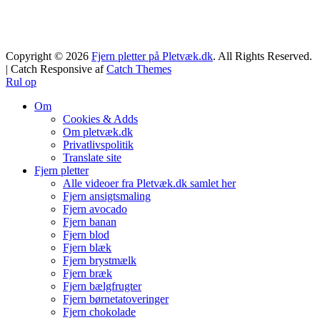
Copyright © 2026
Fjern pletter på Pletvæk.dk
. All Rights Reserved.
| Catch Responsive af
Catch Themes
Rul op
Om
Cookies & Adds
Om pletvæk.dk
Privatlivspolitik
Translate site
Fjern pletter
Alle videoer fra Pletvæk.dk samlet her
Fjern ansigtsmaling
Fjern avocado
Fjern banan
Fjern blod
Fjern blæk
Fjern brystmælk
Fjern bræk
Fjern bælgfrugter
Fjern børnetatoveringer
Fjern chokolade