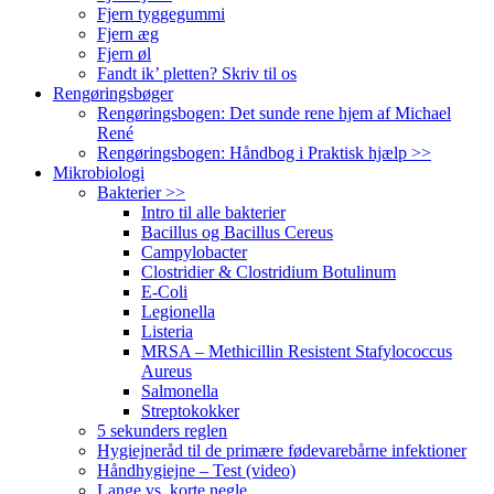
Fjern tyggegummi
Fjern æg
Fjern øl
Fandt ik’ pletten? Skriv til os
Rengøringsbøger
Rengøringsbogen: Det sunde rene hjem af Michael
René
Rengøringsbogen: Håndbog i Praktisk hjælp >>
Mikrobiologi
Bakterier >>
Intro til alle bakterier
Bacillus og Bacillus Cereus
Campylobacter
Clostridier & Clostridium Botulinum
E-Coli
Legionella
Listeria
MRSA – Methicillin Resistent Stafylococcus
Aureus
Salmonella
Streptokokker
5 sekunders reglen
Hygiejneråd til de primære fødevarebårne infektioner
Håndhygiejne – Test (video)
Lange vs. korte negle