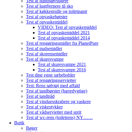
Test af håndstøvsugere
Test af lugtfjernere til sko
Test af køkkenrulle og toiletpapir
Test af opvaskebørster
Test af opvaskemiddel
VIDEO: Test af opvaskemiddel
Test af opvaskemiddel 2021
Test af opvaskemiddel 2014
Test af rengøringsmidler fra PlanetPure
Test af pudsemidler
Test af skorensemidler
Test af skuresvampe
Test af skuresvampe 2021
Test af skuresvampe 2016
Test dine egne sæbebobler
Test af rengøringsservietter
Test: Rens sølvtøj med affald
Test af tandbørster (bæredygtige)
Test af tandtråd
Test af vinduesskrabere og vaskere
Test af viskestykker
Test af vådservietter med sprit
Test af wc-rens (toiletrens) NY……
Butik
Bøger