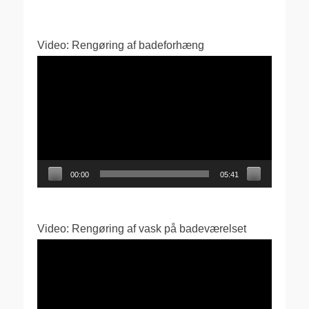
Video: Rengøring af badeforhæng
Videoafspiller
00:00
05:41
Video: Rengøring af vask på badeværelset