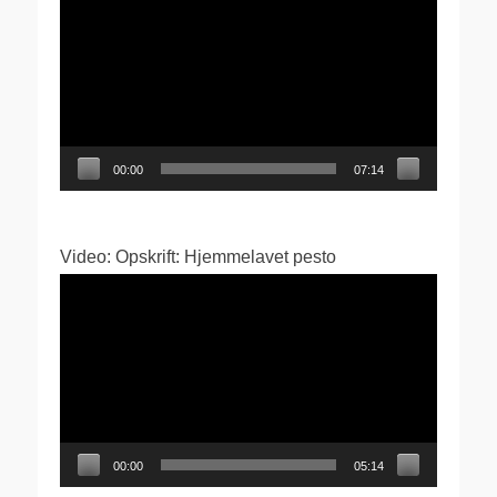
00:00
07:14
Video: Opskrift: Hjemmelavet pesto
Videoafspiller
00:00
05:14