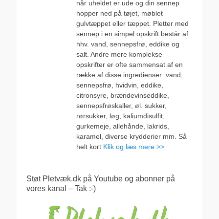
når uheldet er ude og din sennep
hopper ned på tøjet, møblet
gulvtæppet eller tæppet. Pletter med
sennep i en simpel opskrift består af
hhv. vand, sennepsfrø, eddike og
salt. Andre mere komplekse
opskrifter er ofte sammensat af en
række af disse ingredienser: vand,
sennepsfrø, hvidvin, eddike,
citronsyre, brændevinseddike,
sennepsfrøskaller, øl. sukker,
rørsukker, løg, kaliumdisulfit,
gurkemeje, allehånde, lakrids,
karamel, diverse krydderier mm. Så
helt kort
Klik og læs mere >>
Støt Pletvæk.dk på Youtube og abonner på
vores kanal – Tak :-)