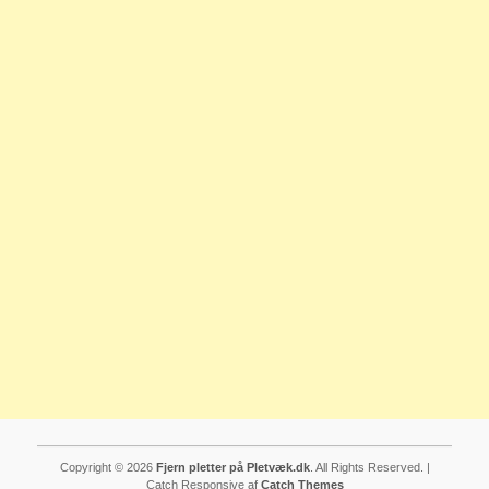
Copyright © 2026
Fjern pletter på Pletvæk.dk
. All Rights Reserved. |
Catch Responsive af
Catch Themes