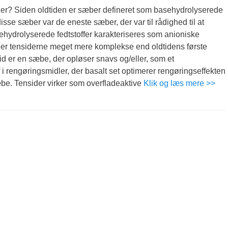
der? Siden oldtiden er sæber defineret som basehydrolyserede
disse sæber var de eneste sæber, der var til rådighed til at
ehydrolyserede fedtstoffer karakteriseres som anioniske
g er tensiderne meget mere komplekse end oldtidens første
id er en sæbe, der opløser snavs og/eller, som et
f i rengøringsmidler, der basalt set optimerer rengøringseffekten
be. Tensider virker som overfladeaktive
Klik og læs mere >>