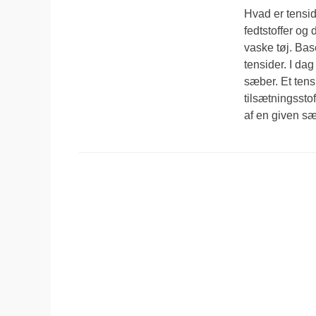
Hvad er tensi
fedtstoffer og 
vaske tøj. Bas
tensider. I da
sæber. Et tens
tilsætningssto
af en given sæ