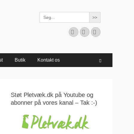
Search
for:
Facebook
YouTube
Instagram
st
Butik
Kontakt os
Søg
Støt Pletvæk.dk på Youtube og
abonner på vores kanal – Tak :-)