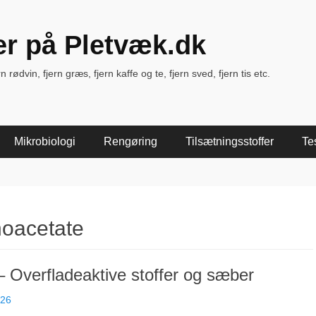
ter på Pletvæk.dk
rødvin, fjern græs, fjern kaffe og te, fjern sved, fjern tis etc.
Mikrobiologi
Rengøring
Tilsætningsstoffer
Te
oacetate
– Overfladeaktive stoffer og sæber
026