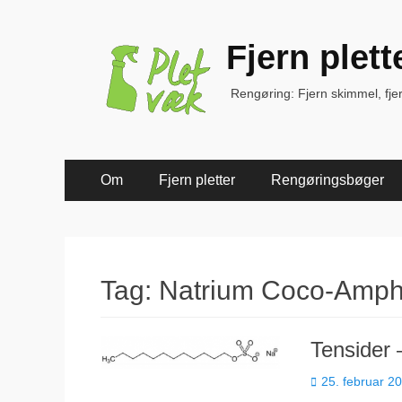
Fjern plet
Rengøring: Fjern skimmel, fjern 
Primær
Spring
Om
Fjern pletter
Rengøringsbøger
til
Menu
indhold
Tag:
Natrium Coco-Amph
Tensider 
Udgivet
25. februar 2
den