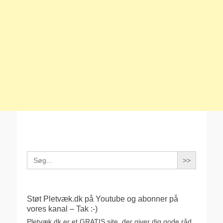
Search
for:
Støt Pletvæk.dk på Youtube og abonner på
vores kanal – Tak :-)
Pletvæk.dk er et GRATIS site, der giver dig gode råd