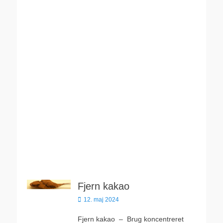
Fjern kakao
Udgivet
12. maj 2024
den
Fjern kakao – Brug koncentreret