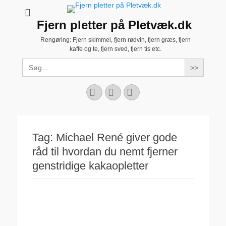
Fjern pletter på Pletvæk.dk
Rengøring: Fjern skimmel, fjern rødvin, fjern græs, fjern
kaffe og te, fjern sved, fjern tis etc.
Search
for:
Facebook
YouTube
Instagram
Tag:
Michael René giver gode
råd til hvordan du nemt fjerner
genstridige kakaopletter