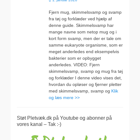
2. januar 2026
den
Fjern mug, skimmelsvamp og svamp
fra tøj og forklæder ved hjælp af
denne guide. Skimmelsvamp har
mange navne som netop mug og i
kort form svamp, men der er tale om
samme eukaryote organisme, som er
meget anderledes end eksempelvis
bakterier som er opbygget
anderledes. VIDEO: Fjern
skimmelsvamp, svamp og mug fra tøj
og forklæder I denne video vises det,
hvordan du opløser og fjerner pletter
med skimmelsvamp, svamp og
Klik
og læs mere >>
Støt Pletvæk.dk på Youtube og abonner på
vores kanal – Tak :-)