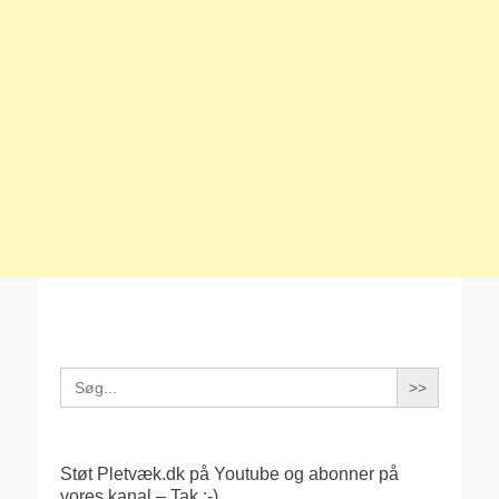
Search
for:
Støt Pletvæk.dk på Youtube og abonner på
vores kanal – Tak :-)