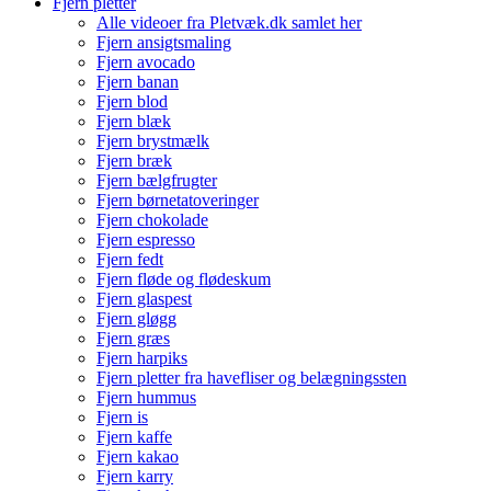
Fjern pletter
Alle videoer fra Pletvæk.dk samlet her
Fjern ansigtsmaling
Fjern avocado
Fjern banan
Fjern blod
Fjern blæk
Fjern brystmælk
Fjern bræk
Fjern bælgfrugter
Fjern børnetatoveringer
Fjern chokolade
Fjern espresso
Fjern fedt
Fjern fløde og flødeskum
Fjern glaspest
Fjern gløgg
Fjern græs
Fjern harpiks
Fjern pletter fra havefliser og belægningssten
Fjern hummus
Fjern is
Fjern kaffe
Fjern kakao
Fjern karry