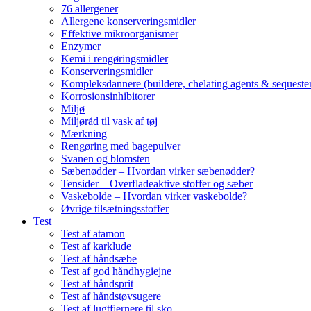
76 allergener
Allergene konserveringsmidler
Effektive mikroorganismer
Enzymer
Kemi i rengøringsmidler
Konserveringsmidler
Kompleksdannere (buildere, chelating agents & sequester
Korrosionsinhibitorer
Miljø
Miljøråd til vask af tøj
Mærkning
Rengøring med bagepulver
Svanen og blomsten
Sæbenødder – Hvordan virker sæbenødder?
Tensider – Overfladeaktive stoffer og sæber
Vaskebolde – Hvordan virker vaskebolde?
Øvrige tilsætningsstoffer
Test
Test af atamon
Test af karklude
Test af håndsæbe
Test af god håndhygiejne
Test af håndsprit
Test af håndstøvsugere
Test af lugtfjernere til sko