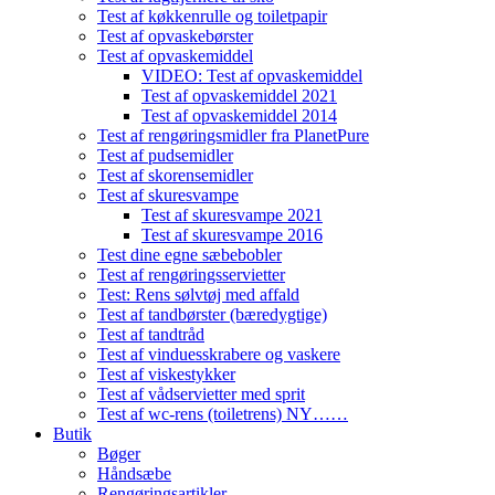
Test af køkkenrulle og toiletpapir
Test af opvaskebørster
Test af opvaskemiddel
VIDEO: Test af opvaskemiddel
Test af opvaskemiddel 2021
Test af opvaskemiddel 2014
Test af rengøringsmidler fra PlanetPure
Test af pudsemidler
Test af skorensemidler
Test af skuresvampe
Test af skuresvampe 2021
Test af skuresvampe 2016
Test dine egne sæbebobler
Test af rengøringsservietter
Test: Rens sølvtøj med affald
Test af tandbørster (bæredygtige)
Test af tandtråd
Test af vinduesskrabere og vaskere
Test af viskestykker
Test af vådservietter med sprit
Test af wc-rens (toiletrens) NY……
Butik
Bøger
Håndsæbe
Rengøringsartikler