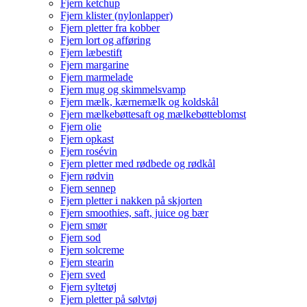
Fjern ketchup
Fjern klister (nylonlapper)
Fjern pletter fra kobber
Fjern lort og afføring
Fjern læbestift
Fjern margarine
Fjern marmelade
Fjern mug og skimmelsvamp
Fjern mælk, kærnemælk og koldskål
Fjern mælkebøttesaft og mælkebøtteblomst
Fjern olie
Fjern opkast
Fjern rosévin
Fjern pletter med rødbede og rødkål
Fjern rødvin
Fjern sennep
Fjern pletter i nakken på skjorten
Fjern smoothies, saft, juice og bær
Fjern smør
Fjern sod
Fjern solcreme
Fjern stearin
Fjern sved
Fjern syltetøj
Fjern pletter på sølvtøj