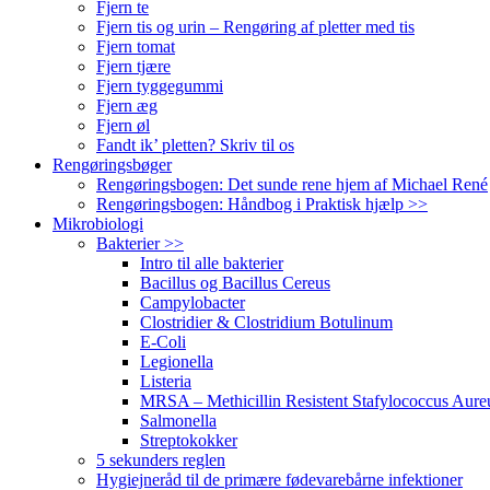
Fjern te
Fjern tis og urin – Rengøring af pletter med tis
Fjern tomat
Fjern tjære
Fjern tyggegummi
Fjern æg
Fjern øl
Fandt ik’ pletten? Skriv til os
Rengøringsbøger
Rengøringsbogen: Det sunde rene hjem af Michael René
Rengøringsbogen: Håndbog i Praktisk hjælp >>
Mikrobiologi
Bakterier >>
Intro til alle bakterier
Bacillus og Bacillus Cereus
Campylobacter
Clostridier & Clostridium Botulinum
E-Coli
Legionella
Listeria
MRSA – Methicillin Resistent Stafylococcus Aure
Salmonella
Streptokokker
5 sekunders reglen
Hygiejneråd til de primære fødevarebårne infektioner