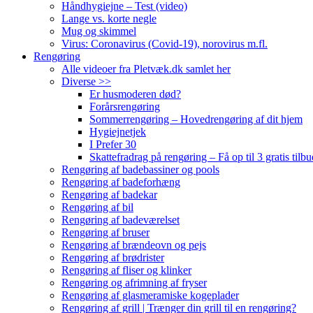
Håndhygiejne – Test (video)
Lange vs. korte negle
Mug og skimmel
Virus: Coronavirus (Covid-19), norovirus m.fl.
Rengøring
Alle videoer fra Pletvæk.dk samlet her
Diverse >>
Er husmoderen død?
Forårsrengøring
Sommerrengøring – Hovedrengøring af dit hjem
Hygiejnetjek
I Prefer 30
Skattefradrag på rengøring – Få op til 3 gratis tilbu
Rengøring af badebassiner og pools
Rengøring af badeforhæng
Rengøring af badekar
Rengøring af bil
Rengøring af badeværelset
Rengøring af bruser
Rengøring af brændeovn og pejs
Rengøring af brødrister
Rengøring af fliser og klinker
Rengøring og afrimning af fryser
Rengøring af glasmeramiske kogeplader
Rengøring af grill | Trænger din grill til en rengøring?