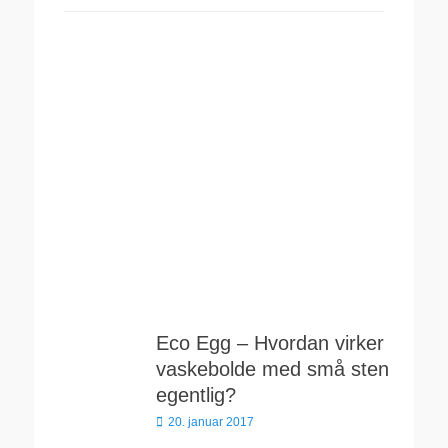
Eco Egg – Hvordan virker
vaskebolde med små sten
egentlig?
Udgivet
20. januar 2017
den