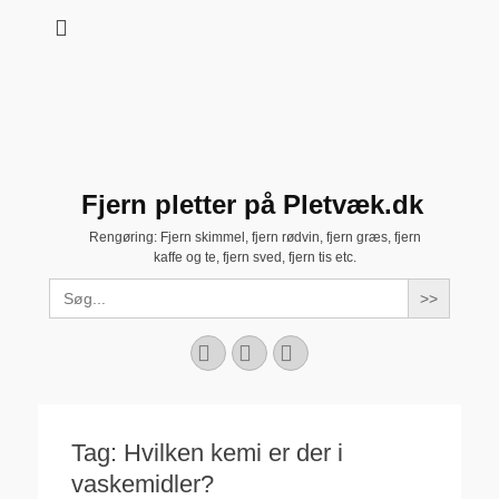
Fjern pletter på Pletvæk.dk
Rengøring: Fjern skimmel, fjern rødvin, fjern græs, fjern
kaffe og te, fjern sved, fjern tis etc.
Search
for:
Facebook
YouTube
Instagram
Tag:
Hvilken kemi er der i
vaskemidler?