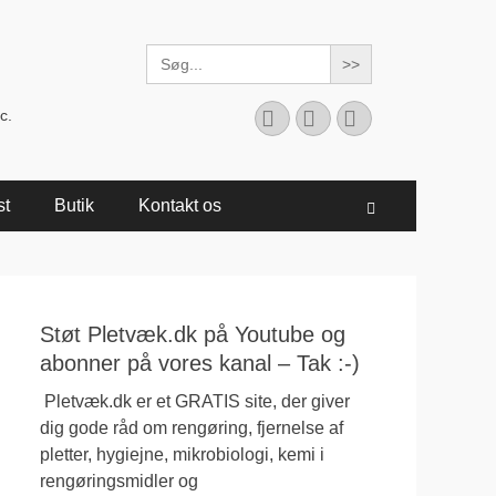
Search
for:
Facebook
YouTube
Instagram
c.
st
Butik
Kontakt os
Søg
Støt Pletvæk.dk på Youtube og
abonner på vores kanal – Tak :-)
Pletvæk.dk er et GRATIS site, der giver
dig gode råd om rengøring, fjernelse af
pletter, hygiejne, mikrobiologi, kemi i
rengøringsmidler og