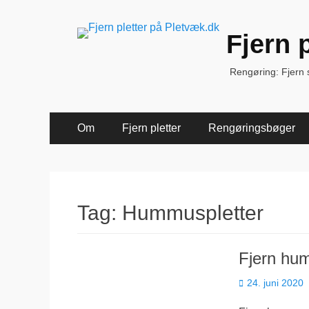
Fjern 
Rengøring: Fjern sk
Primær
Spring
Om
Fjern pletter
Rengøringsbøger
til
Menu
indhold
Tag:
Hummuspletter
Fjern hu
Udgivet
24. juni 2020
den