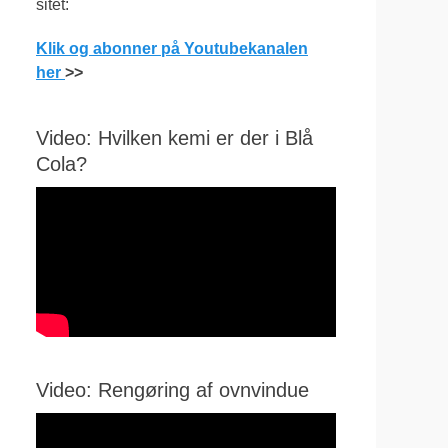
sitet:
Klik og abonner på Youtubekanalen
her
>>
Video: Hvilken kemi er der i Blå
Cola?
Video: Rengøring af ovnvindue
Videoafspiller