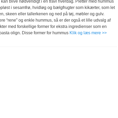
kan blive nødvendigt i en travl hverdag. Pletter med hummus
 opløst i sesamfrø, hvidløg og bælgfrugter som kikærter, som let
en, skeen eller tallerkenen og ned på tøj, møbler og gulv.
e “rene” og enkle hummus, så er der også et lille udvalg af
er med forskellige former for ekstra ingredienser som en
ipasta olign. Disse former for hummus
Klik og læs mere >>