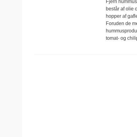
Fjern hummus 
består af olie
hopper af gafl
Foruden de mer
hummusprodukt
tomat- og chil