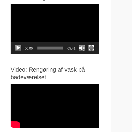
Videoafspiller
00:00
05:41
Video: Rengøring af vask på
badeværelset