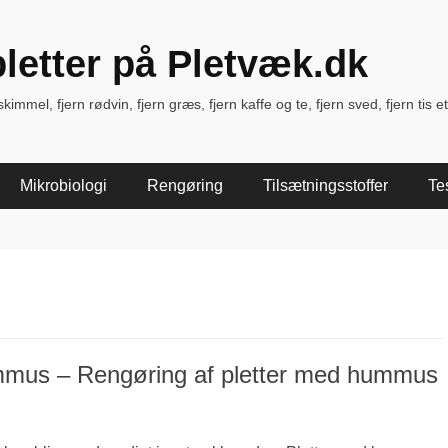
pletter på Pletvæk.dk
immel, fjern rødvin, fjern græs, fjern kaffe og te, fjern sved, fjern tis et
Mikrobiologi
Rengøring
Tilsætningsstoffer
Te
mmus – Rengøring af pletter med hummus