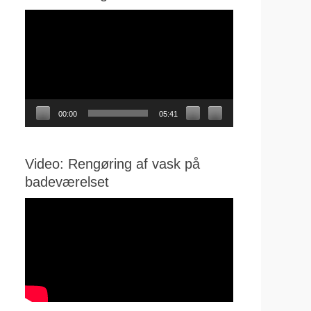
Videoafspiller
00:00
05:41
Video: Rengøring af vask på
badeværelset