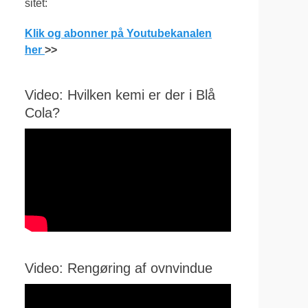
sitet:
Klik og abonner på Youtubekanalen
her
>>
Video: Hvilken kemi er der i Blå
Cola?
Video: Rengøring af ovnvindue
Videoafspiller