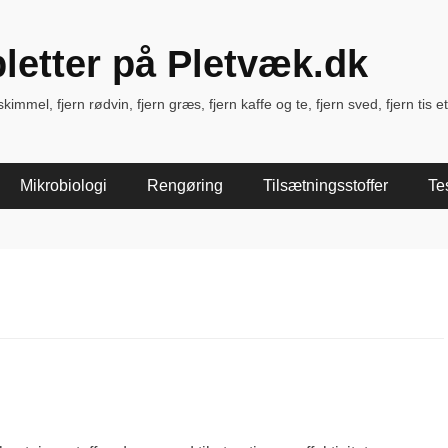
pletter på Pletvæk.dk
immel, fjern rødvin, fjern græs, fjern kaffe og te, fjern sved, fjern tis et
Mikrobiologi
Rengøring
Tilsætningsstoffer
Te