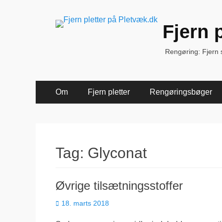
Fjern 
Rengøring: Fjern sk
Primær
Spring
Om
Fjern pletter
Rengøringsbøger
til
Menu
indhold
Tag:
Glyconat
Øvrige tilsætningsstoffer
Udgivet
18. marts 2018
den