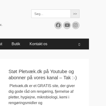
Search
for:
Facebook
YouTube
Instagram
c.
st
Butik
Kontakt os
Søg
Støt Pletvæk.dk på Youtube og
abonner på vores kanal – Tak :-)
Pletvæk.dk er et GRATIS site, der giver
dig gode råd om rengøring, fjernelse af
pletter, hygiejne, mikrobiologi, kemi i
rengøringsmidler og