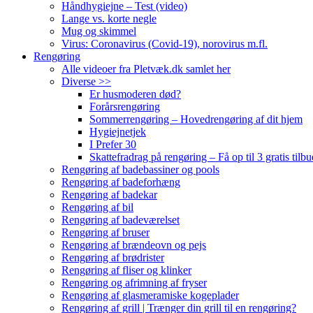
Håndhygiejne – Test (video)
Lange vs. korte negle
Mug og skimmel
Virus: Coronavirus (Covid-19), norovirus m.fl.
Rengøring
Alle videoer fra Pletvæk.dk samlet her
Diverse >>
Er husmoderen død?
Forårsrengøring
Sommerrengøring – Hovedrengøring af dit hjem
Hygiejnetjek
I Prefer 30
Skattefradrag på rengøring – Få op til 3 gratis tilbu
Rengøring af badebassiner og pools
Rengøring af badeforhæng
Rengøring af badekar
Rengøring af bil
Rengøring af badeværelset
Rengøring af bruser
Rengøring af brændeovn og pejs
Rengøring af brødrister
Rengøring af fliser og klinker
Rengøring og afrimning af fryser
Rengøring af glasmeramiske kogeplader
Rengøring af grill | Trænger din grill til en rengøring?