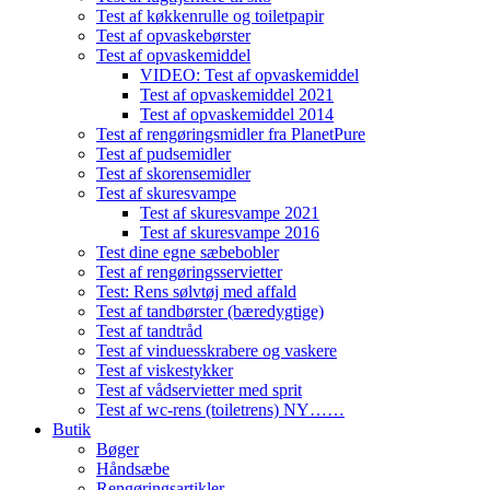
Test af køkkenrulle og toiletpapir
Test af opvaskebørster
Test af opvaskemiddel
VIDEO: Test af opvaskemiddel
Test af opvaskemiddel 2021
Test af opvaskemiddel 2014
Test af rengøringsmidler fra PlanetPure
Test af pudsemidler
Test af skorensemidler
Test af skuresvampe
Test af skuresvampe 2021
Test af skuresvampe 2016
Test dine egne sæbebobler
Test af rengøringsservietter
Test: Rens sølvtøj med affald
Test af tandbørster (bæredygtige)
Test af tandtråd
Test af vinduesskrabere og vaskere
Test af viskestykker
Test af vådservietter med sprit
Test af wc-rens (toiletrens) NY……
Butik
Bøger
Håndsæbe
Rengøringsartikler