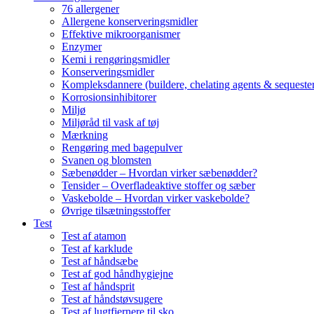
76 allergener
Allergene konserveringsmidler
Effektive mikroorganismer
Enzymer
Kemi i rengøringsmidler
Konserveringsmidler
Kompleksdannere (buildere, chelating agents & sequester
Korrosionsinhibitorer
Miljø
Miljøråd til vask af tøj
Mærkning
Rengøring med bagepulver
Svanen og blomsten
Sæbenødder – Hvordan virker sæbenødder?
Tensider – Overfladeaktive stoffer og sæber
Vaskebolde – Hvordan virker vaskebolde?
Øvrige tilsætningsstoffer
Test
Test af atamon
Test af karklude
Test af håndsæbe
Test af god håndhygiejne
Test af håndsprit
Test af håndstøvsugere
Test af lugtfjernere til sko