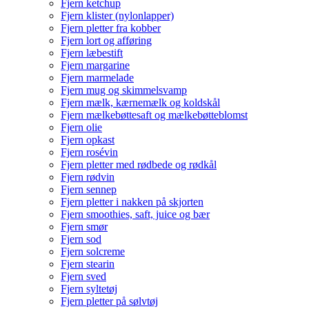
Fjern ketchup
Fjern klister (nylonlapper)
Fjern pletter fra kobber
Fjern lort og afføring
Fjern læbestift
Fjern margarine
Fjern marmelade
Fjern mug og skimmelsvamp
Fjern mælk, kærnemælk og koldskål
Fjern mælkebøttesaft og mælkebøtteblomst
Fjern olie
Fjern opkast
Fjern rosévin
Fjern pletter med rødbede og rødkål
Fjern rødvin
Fjern sennep
Fjern pletter i nakken på skjorten
Fjern smoothies, saft, juice og bær
Fjern smør
Fjern sod
Fjern solcreme
Fjern stearin
Fjern sved
Fjern syltetøj
Fjern pletter på sølvtøj