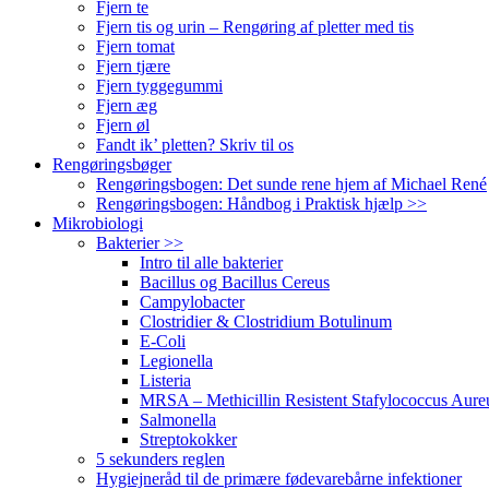
Fjern te
Fjern tis og urin – Rengøring af pletter med tis
Fjern tomat
Fjern tjære
Fjern tyggegummi
Fjern æg
Fjern øl
Fandt ik’ pletten? Skriv til os
Rengøringsbøger
Rengøringsbogen: Det sunde rene hjem af Michael René
Rengøringsbogen: Håndbog i Praktisk hjælp >>
Mikrobiologi
Bakterier >>
Intro til alle bakterier
Bacillus og Bacillus Cereus
Campylobacter
Clostridier & Clostridium Botulinum
E-Coli
Legionella
Listeria
MRSA – Methicillin Resistent Stafylococcus Aure
Salmonella
Streptokokker
5 sekunders reglen
Hygiejneråd til de primære fødevarebårne infektioner