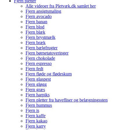
Fjern pletter
Alle videoer fra Pletvæk.dk samlet her
Fjern ansigtsmaling
Fjern avocado
Fjern banan
Fjern blod
Fjern blæk
Fjern brystmælk
Fjern bræk
Fjern bælgfrugter
Fjern børnetatoveringer
Fjern chokolade
Fjern espresso
Fjern fedt
Fjern fløde og flødeskum
Fjern glaspest
Fjern gløgg
Fjern græs
Fjern harpiks
Fjern pletter fra havefliser og belægningssten
Fjern hummus
Fjern is
Fjern kaffe
Fjern kakao
Fjern karry