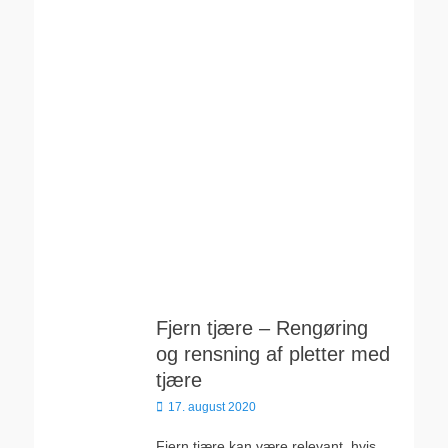
Fjern tjære – Rengøring
og rensning af pletter med
tjære
Udgivet
17. august 2020
den
Fjern tjære kan være relevant, hvis