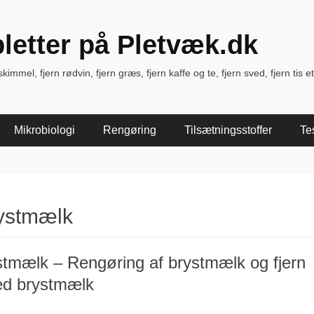
pletter på Pletvæk.dk
immel, fjern rødvin, fjern græs, fjern kaffe og te, fjern sved, fjern tis et
Mikrobiologi
Rengøring
Tilsætningsstoffer
Te
rystmælk
stmælk – Rengøring af brystmælk og fjern
ed brystmælk