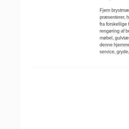
den
Fjern brystmæl
præsenterer, h
fra forskellige
rengøring af b
møbel, gulvtæ
denne hjemmesi
service, gryde