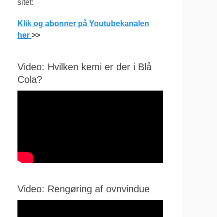
sitet:
Klik og abonner på Youtubekanalen
her
>>
Video: Hvilken kemi er der i Blå
Cola?
Video: Rengøring af ovnvindue
Videoafspiller