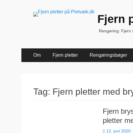
Fjern 
Rengøring: Fjern sk
Primær
Spring
Om
Fjern pletter
Rengøringsbøger
til
Menu
indhold
Tag:
Fjern pletter med b
Fjern bry
pletter m
Udgivet
12. juni 2020