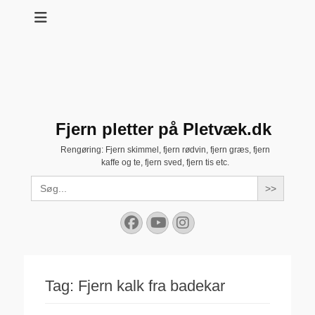
Fjern pletter på Pletvæk.dk
Rengøring: Fjern skimmel, fjern rødvin, fjern græs, fjern
kaffe og te, fjern sved, fjern tis etc.
Search
for:
Facebook
YouTube
Instagram
Tag:
Fjern kalk fra badekar