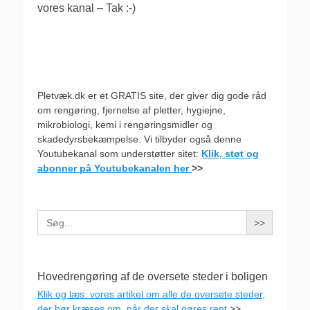
vores kanal – Tak :-)
Pletvæk.dk er et GRATIS site, der giver dig gode råd
om rengøring, fjernelse af pletter, hygiejne,
mikrobiologi, kemi i rengøringsmidler og
skadedyrsbekæmpelse. Vi tilbyder også denne
Youtubekanal som understøtter sitet:
Klik, støt og
abonner på Youtubekanalen her
>>
Search
for:
Hovedrengøring af de oversete steder i boligen
Klik og læs vores artikel om alle de oversete steder,
der bør kræses om, når der skal gøres rent
>>