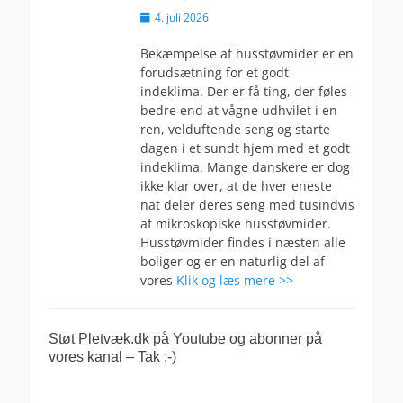
Udgivet
4. juli 2026
den
Bekæmpelse af husstøvmider er en
forudsætning for et godt
indeklima. Der er få ting, der føles
bedre end at vågne udhvilet i en
ren, velduftende seng og starte
dagen i et sundt hjem med et godt
indeklima. Mange danskere er dog
ikke klar over, at de hver eneste
nat deler deres seng med tusindvis
af mikroskopiske husstøvmider.
Husstøvmider findes i næsten alle
boliger og er en naturlig del af
vores
Klik og læs mere >>
Støt Pletvæk.dk på Youtube og abonner på
vores kanal – Tak :-)