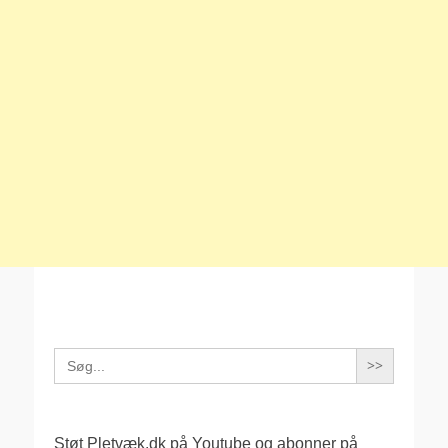
Search
for:
Støt Pletvæk.dk på Youtube og abonner på