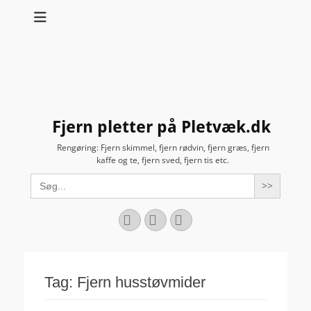
Fjern pletter på Pletvæk.dk
Rengøring: Fjern skimmel, fjern rødvin, fjern græs, fjern
kaffe og te, fjern sved, fjern tis etc.
Search
for:
Facebook
YouTube
Instagram
Tag:
Fjern husstøvmider