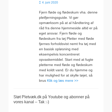
Udgivet
4. juni 2020
den
Fjern fløde og flødeskum vha. denne
pletfjerningsguide. Vi gør
opmærksom på at al håndtering af
råd fra denne hjemmeside altid er på
eget ansvar. Fjern fløde og
flødeskum fra tøj Pletter med fløde
fjernes forholdsvist nemt fra tøj med
en basisk opløsning med
eksempelvis koncentreret
opvaskemiddel. Start med at fugte
pletterne med fløde og flødeskum
med koldt vand. Er du hjemme og
har mulighed for at skylle tøjet, så
brus
Klik og læs mere >>
Støt Pletvæk.dk på Youtube og abonner på
vores kanal – Tak :-)