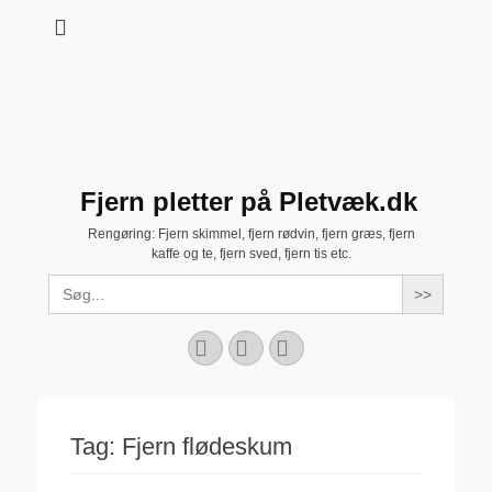
Fjern pletter på Pletvæk.dk
Rengøring: Fjern skimmel, fjern rødvin, fjern græs, fjern
kaffe og te, fjern sved, fjern tis etc.
Search
for:
Facebook
YouTube
Instagram
Tag:
Fjern flødeskum