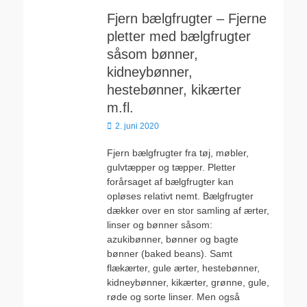
Fjern bælgfrugter – Fjerne
pletter med bælgfrugter
såsom bønner,
kidneybønner,
hestebønner, kikærter
m.fl.
Udgivet
2. juni 2020
den
Fjern bælgfrugter fra tøj, møbler,
gulvtæpper og tæpper. Pletter
forårsaget af bælgfrugter kan
opløses relativt nemt. Bælgfrugter
dækker over en stor samling af ærter,
linser og bønner såsom:
azukibønner, bønner og bagte
bønner (baked beans). Samt
flækærter, gule ærter, hestebønner,
kidneybønner, kikærter, grønne, gule,
røde og sorte linser. Men også