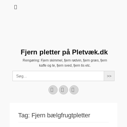
Fjern pletter på Pletvæk.dk
Rengøring: Fjern skimmel, fjern rødvin, fjern græs, fjern
kaffe og te, fjern sved, fjern tis etc.
Search
for:
Facebook
YouTube
Instagram
Tag:
Fjern bælgfrugtpletter