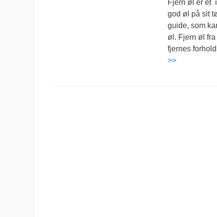
Fjern øl er et
god øl på sit t
guide, som kan
øl. Fjern øl fr
fjernes forhol
>>