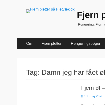
Fjern 
Rengøring: Fjern sk
Primær
Spring
Om
Fjern pletter
Rengøringsbøger
til
Menu
indhold
Tag:
Damn jeg har fået øl
Fjern øl 
Udgivet
19. maj 2020
den