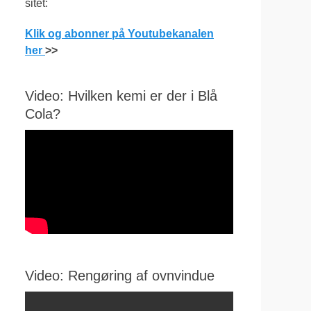
sitet:
Klik og abonner på Youtubekanalen
her
>>
Video: Hvilken kemi er der i Blå
Cola?
Video: Rengøring af ovnvindue