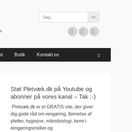
Search
for:
Facebook
YouTube
Instagram
c.
st
Butik
Kontakt os
Søg
Støt Pletvæk.dk på Youtube og
abonner på vores kanal – Tak :-)
Pletvæk.dk er et GRATIS site, der giver
dig gode råd om rengøring, fjernelse af
pletter, hygiejne, mikrobiologi, kemi i
rengøringsmidler og