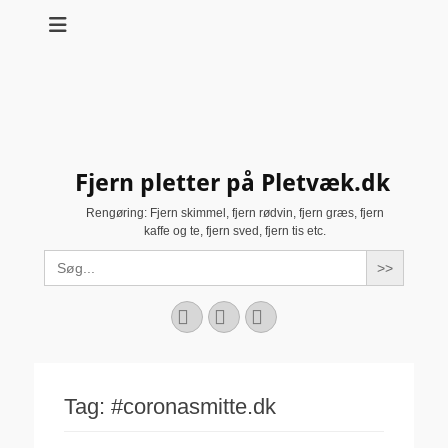
Fjern pletter på Pletvæk.dk
Rengøring: Fjern skimmel, fjern rødvin, fjern græs, fjern
kaffe og te, fjern sved, fjern tis etc.
Search
for:
Facebook
YouTube
Instagram
Tag:
#coronasmitte.dk